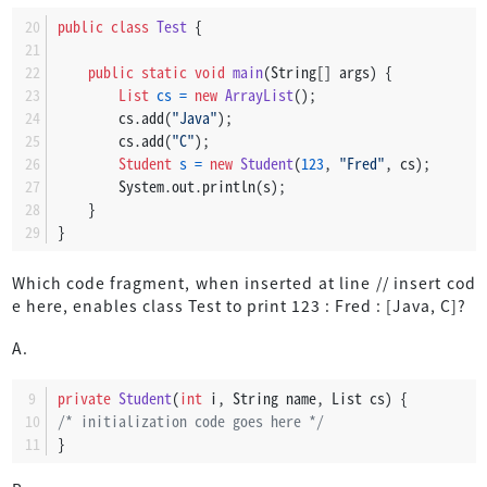
public
class
Test
 {
public
static
void
main
(String[] args)
 {
List
cs
=
new
ArrayList
();
        cs.add(
"Java"
);
        cs.add(
"C"
);
Student
s
=
new
Student
(
123
, 
"Fred"
, cs);
        System.out.println(s);
    }
}
Which code fragment, when inserted at line // insert cod
e here, enables class Test to print 123 : Fred : [Java, C]?
A.
private
Student
(
int
 i, String name, List cs)
 {
/* initialization code goes here */
}