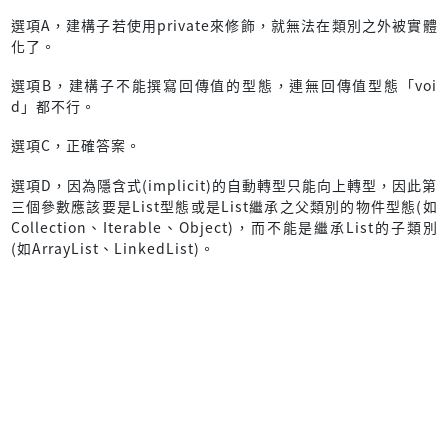
選項A，建構子若使用private來修飾，就無法在類別之外被實體
化了。
選項B，建構子不能撰寫回傳值的型態，連無回傳值型態「voi
d」都不行。
選項C，正確答案。
選項D，因為隱含式(implicit)的自動轉型只能向上轉型，因此第
三個參數應該要是List型態或是List繼承之父類別的物件型態(如
Collection、Iterable、Object)，而不能是繼承List的子類別
(如ArrayList、LinkedList)。