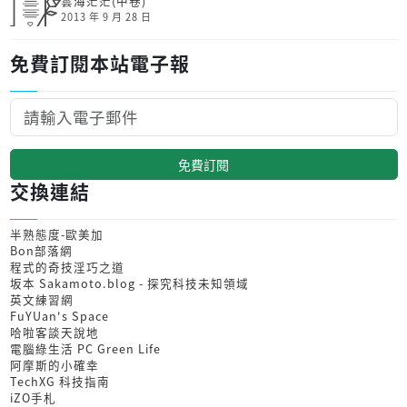
雲海茫茫(中卷)
2013 年 9 月 28 日
免費訂閱本站電子報
免費訂閱
交換連結
半熟態度-歐美加
Bon部落網
程式的奇技淫巧之道
坂本 Sakamoto.blog - 探究科技未知領域
英文練習網
FuYUan's Space
哈啦客談天說地
電腦綠生活 PC Green Life
阿摩斯的小確幸
TechXG 科技指南
iZO手札