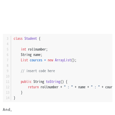
class
Student
 {
int
 rollnumber;
    String name;
List
cources
=
new
ArrayList
();
// insert code here
public
 String 
toString
()
 {
return
 rollnumber + 
" : "
 + name + 
" : "
 + courc
    }
}
And,