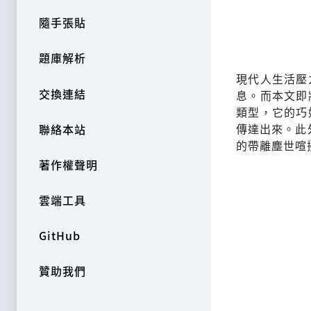
隨手張貼
題庫解析
現代人生活壓
交換連結
息。而本文即
類型，它的巧
傳達出來。此
聯絡本站
的帶離塵世喧
著作權聲明
雲端工具
GitHub
贊助我們