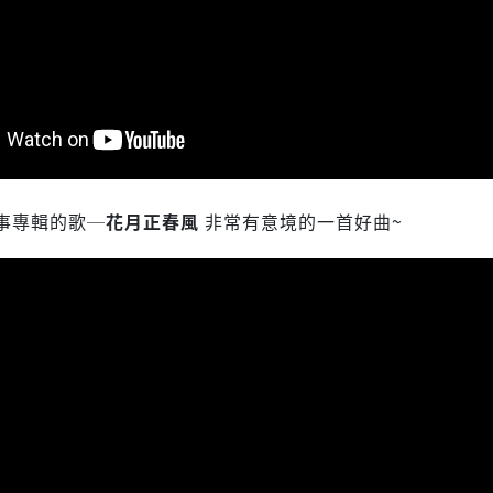
事專輯的歌─
花月正春風
非常有意境的一首好曲~