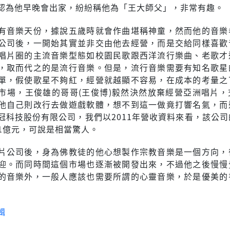
認為他早晚會出家，紛紛稱他為「王大師父」，非常有趣。
有音樂天份，據說五歲時就會作曲堪稱神童，然而他的音樂
公司後，一開始其實並非交由他去經營，而是交給同樣喜歡
唱片圈的主流音樂型態如校園民歌跟西洋流行樂曲、老歌才
，取而代之的是流行音樂。但是，流行音樂需要有知名歌星
單，假使歌星不夠紅，經營就越顯不容易，在成本的考量之
市場，王俊雄的哥哥(王俊博)毅然決然放棄經營亞洲唱片，
他自己則改行去做遊戲軟體，想不到這一做竟打響名氣，而
冠科技股份有限公司，我們以2011年營收資料來看，該公司
81億元，可說是相當驚人。
片公司後，身為佛教徒的他心想製作宗教音樂是一個方向，
迎。而同時間這個市場也逐漸被開發出來，不過他之後慢慢
的音樂外，一般人應該也需要所謂的心靈音樂，於是優美的
輯