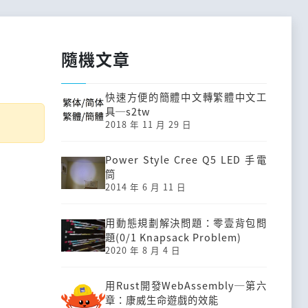
隨機文章
快速方便的簡體中文轉繁體中文工
具─s2tw
2018 年 11 月 29 日
Power Style Cree Q5 LED 手電
筒
2014 年 6 月 11 日
用動態規劃解決問題：零壹背包問
題(0/1 Knapsack Problem)
2020 年 8 月 4 日
用Rust開發Web­Assembly─第六
章：康威生命遊戲的效能