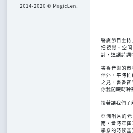
2014-2026 © MagicLen.
警廣節目主持
把視覺、空間
詩，這讓詩詞
書香音樂的市
伴外，平時忙
之見，書香音
你我閒暇時聆
接著讓我們了
亞洲唱片的老
南，當時年僅
學系的時候甚