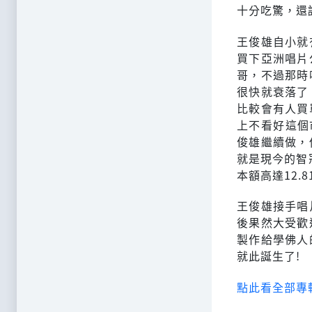
十分吃驚，還
王俊雄自小就
買下亞洲唱片
哥，不過那時
很快就衰落了
比較會有人買
上不看好這個
俊雄繼續做，
就是現今的智
本額高達12.
王俊雄接手唱
後果然大受歡
製作給學佛人
就此誕生了!
點此看全部專