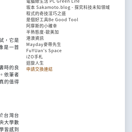
電腦綠生活 PC Green Life
坂本 Sakamoto.blog - 探究科技未知領域
程式的奇技淫巧之道
是個好工具Be Good Tool
阿摩斯的小確幸
半熟態度-歐美加
港澳資訊
試，它是
Mayday麥帶先生
像是一首
FuYUan's Space
iZO手札
迴旋人生
書時的良
申請交換連結
。依筆者
真的值得
於台灣台
央大學數
學皆感到