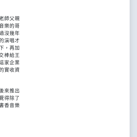
老師父親
音樂的哥
過沒幾年
的演唱才
下，再加
交棒給王
這家企業
的實收資
後來推出
覺得除了
書香音樂