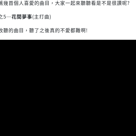
薦幾首個人喜愛的曲目，大家一起來聽聽看是不是很讚呢?
之5─
花間夢事
(主打曲)
收聽的曲目，聽了之後真的不愛都難啊!