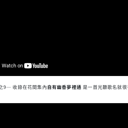
之9─ 收錄在花間集內
自有幽香夢裡通
是一首光聽歌名就很