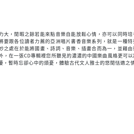
力大，閒暇之餘若能來點音樂自能放鬆心情，亦可以同時培
將要跟各位讀者力薦的亞洲唱片書香音樂系列，就是一種特
妙之處在於能將國畫、詩詞、音樂、插畫合而為一，並藉由
外，在一張CD專輯裡您所聽見的濃濃的中國樂曲風格更可以
擾，暫時忘卻心中的煩憂，體驗古代文人雅士的悠閒恬適之