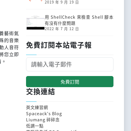
2019 年 9 月 19 日
用 ShellCheck 來檢查 Shell 腳本
有沒有什麼問題
2022 年 7 月 12 日
養藝術氣
殊的音樂
免費訂閱本站電子報
動人音符
將您立即
情。
免費訂閱
交換連結
英文練習網
Spaceack's Blog
Liumang 碎碎念
低調一點