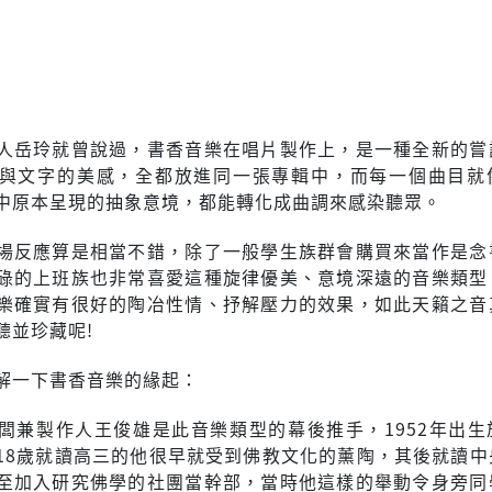
人岳玲就曾說過，書香音樂在唱片製作上，是一種全新的嘗
與文字的美感，全都放進同一張專輯中，而每一個曲目就
中原本呈現的抽象意境，都能轉化成曲調來感染聽眾。
場反應算是相當不錯，除了一般學生族群會購買來當作是念
碌的上班族也非常喜愛這種旋律優美、意境深遠的音樂類型
樂確實有很好的陶冶性情、抒解壓力的效果，如此天籟之音
聽並珍藏呢!
解一下書香音樂的緣起：
闆兼製作人王俊雄是此音樂類型的幕後推手，1952年出生
18歲就讀高三的他很早就受到佛教文化的薰陶，其後就讀中
至加入研究佛學的社團當幹部，當時他這樣的舉動令身旁同