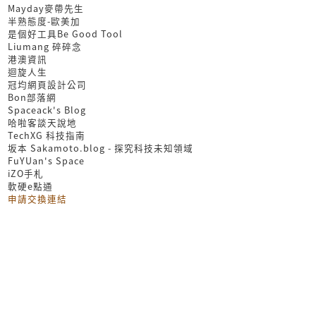
Mayday麥帶先生
半熟態度-歐美加
是個好工具Be Good Tool
Liumang 碎碎念
港澳資訊
迴旋人生
冠均網頁設計公司
Bon部落網
Spaceack's Blog
哈啦客談天說地
TechXG 科技指南
坂本 Sakamoto.blog - 探究科技未知領域
FuYUan's Space
iZO手札
軟硬e點通
申請交換連結