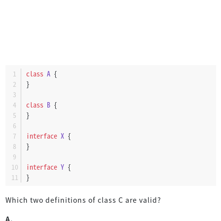
class
A
 {
}
class
B
 {
}
interface
X
 {
}
interface
Y
 {
}
Which two definitions of class C are valid?
A.