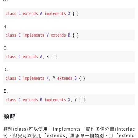
class
C
extends
A
implements
X
 { }
B.
class
C
implements
Y
extends
B
 { }
C.
class
C
extends
A
, B { }
D.
class
C
implements
X
, Y 
extends
B
 { }
E.
class
C
extends
B
implements
X
, Y { }
題解
類別(class)可以使用「implements」實作多個介面(interfac
e)，但只可以使用「extends」繼承單一個類別，且「extend