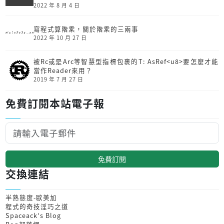
2022 年 8 月 4 日
寫程式算階乘，關於階乘的三兩事
2022 年 10 月 27 日
被Rc或是Arc等智慧型指標包裹的T: AsRef<u8>要怎麼才能
當作Reader來用？
2019 年 7 月 27 日
免費訂閱本站電子報
免費訂閱
交換連結
半熟態度-歐美加
程式的奇技淫巧之道
Spaceack's Blog