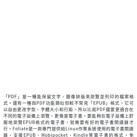
「PDF」是一種能保留文字、圖像排版來瀏覽並列印的檔案格
式。還有一種與PDF功能類似但較不常見「EPUB」格式，它可
以自由更改字型、字體大小和行距，所以比起PDF還要更適合在
不同的電子設備上瀏覽，更像是電子書。要能夠在電子設備上舒
服地瀏覽EPUB格式的電子書，就需要有好的電子書閱讀器才
行。Foliate是一款專門提供給Linux作業系統使用的電子書閱讀
器，支援EPUB、Mobipocket、Kindle等電子書的格式，免