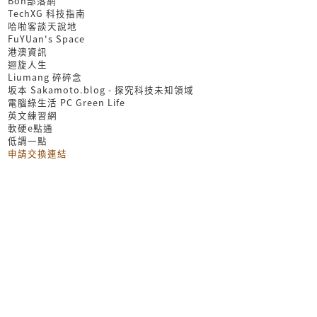
Bon部落網
TechXG 科技指南
哈啦客談天說地
FuYUan's Space
港澳資訊
迴旋人生
Liumang 碎碎念
坂本 Sakamoto.blog - 探究科技未知領域
電腦綠生活 PC Green Life
英文練習網
軟硬e點通
低調一點
申請交換連結