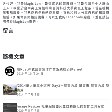
各位好，我是Magic Len，是這網站的管理員。我是台灣台中大肚山
上人，畢業於台中高工資訊科和台灣科技大學資訊工程系，曾在桃機
航警局服役。我熱愛自然也熱愛科學，喜歡和別人分享自己的知識與
經驗。如果你有興趣認識我，可以加我的
Facebook(點我)
，並且請註
明是從MagicLen來的。
留言
隨機文章
用Rust程式語言製作作業系統核心(Kernel)
2019 年 10 月 24 日
[2014單人單車小環島]Day3－屏東內埔-屏東市-屏東內埔 整
備篇
2014 年 7 月 3 日
Image Resizer 批量縮放圖片並自動銳化的智能工具程式
2020 年 5 月 7 日