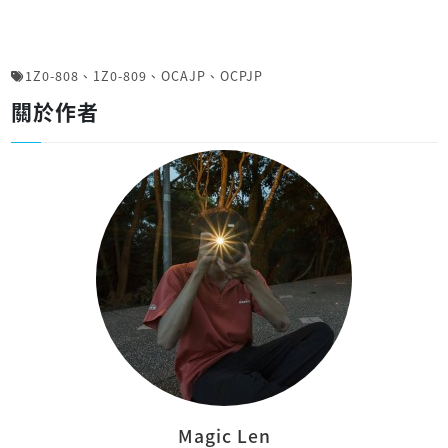
1Z0-808
、
1Z0-809
、
OCAJP
、
OCPJP
關於作者
Magic Len