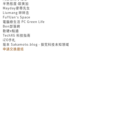
半熟態度-歐美加
Mayday麥帶先生
Liumang 碎碎念
FuYUan's Space
電腦綠生活 PC Green Life
Bon部落網
軟硬e點通
TechXG 科技指南
iZO手札
坂本 Sakamoto.blog - 探究科技未知領域
申請交換連結