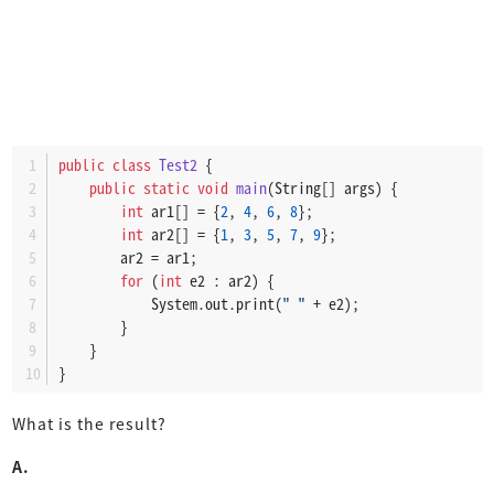
public
class
Test2
 {
public
static
void
main
(String[] args)
 {
int
 ar1[] = {
2
, 
4
, 
6
, 
8
};
int
 ar2[] = {
1
, 
3
, 
5
, 
7
, 
9
};
        ar2 = ar1;
for
 (
int
 e2 : ar2) {
            System.out.print(
" "
 + e2);
        }
    }
}
What is the result?
A.