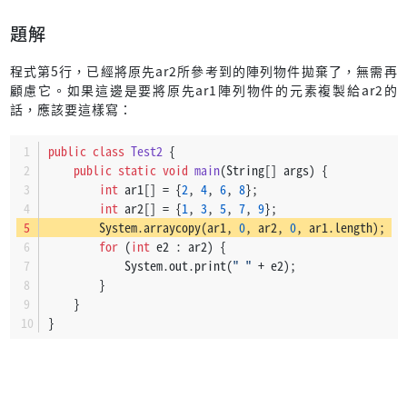
題解
程式第5行，已經將原先ar2所參考到的陣列物件拋棄了，無需再
顧慮它。如果這邊是要將原先ar1陣列物件的元素複製給ar2的
話，應該要這樣寫：
public
class
Test2
 {
public
static
void
main
(String[] args)
 {
int
 ar1[] = {
2
, 
4
, 
6
, 
8
};
int
 ar2[] = {
1
, 
3
, 
5
, 
7
, 
9
};
        System.arraycopy(ar1, 
0
, ar2, 
0
, ar1.length);
for
 (
int
 e2 : ar2) {
            System.out.print(
" "
 + e2);
        }
    }
}