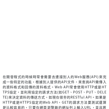
在開發程式的時候時常會需要去連接別人的Web服務(API)來完
成一些特定的功能，根據別人提供的API文件，來查詢API需傳入
的資料格式和回傳的資料格式。Web API常會使用HTTP或是HT
TPS協定，並利用協定的請求方法(如GET、POST、PUT、DELE
TE)來決定資料的傳送方式，如現在很夯的RESTful API。如果是
HTTP或是HTTPS協定的Web API，GET的請求方法要測試還算
是比較容易的，只要在網頁瀏覽器的網址列上輸入URL，並且將