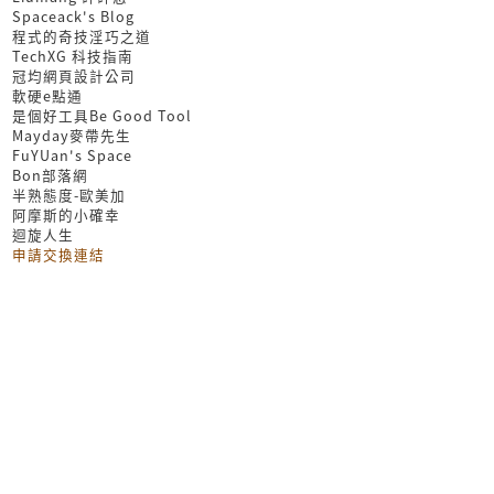
Spaceack's Blog
程式的奇技淫巧之道
TechXG 科技指南
冠均網頁設計公司
軟硬e點通
是個好工具Be Good Tool
Mayday麥帶先生
FuYUan's Space
Bon部落網
半熟態度-歐美加
阿摩斯的小確幸
迴旋人生
申請交換連結