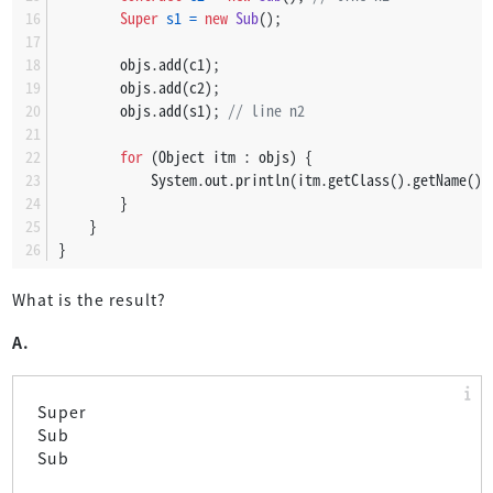
Super
s1
=
new
Sub
();
        objs.add(c1);
        objs.add(c2);
        objs.add(s1); 
// line n2
for
 (Object itm : objs) {
            System.out.println(itm.getClass().getName())
        }
    }
}
What is the result?
A.
Super
Sub
Sub