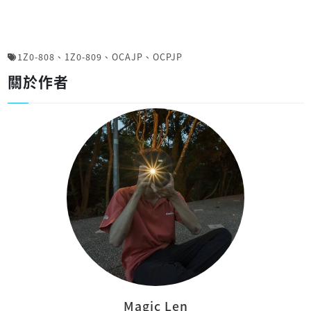
1Z0-808
、
1Z0-809
、
OCAJP
、
OCPJP
關於作者
Magic Len