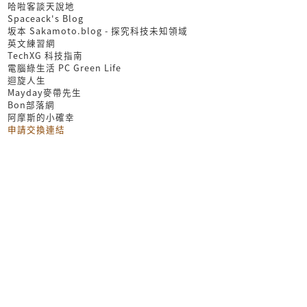
哈啦客談天說地
Spaceack's Blog
坂本 Sakamoto.blog - 探究科技未知領域
英文練習網
TechXG 科技指南
電腦綠生活 PC Green Life
迴旋人生
Mayday麥帶先生
Bon部落網
阿摩斯的小確幸
申請交換連結