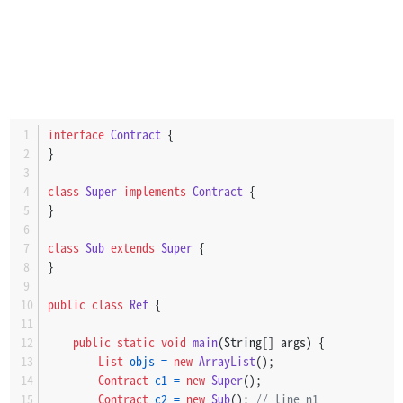
interface
Contract
 {
}
class
Super
implements
Contract
 {
}
class
Sub
extends
Super
 {
}
public
class
Ref
 {
public
static
void
main
(String[] args)
 {
List
objs
=
new
ArrayList
();
Contract
c1
=
new
Super
();
Contract
c2
=
new
Sub
(); 
// line n1