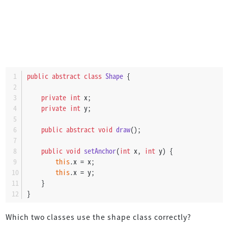
public
abstract
class
Shape
 {
private
int
 x;
private
int
 y;
public
abstract
void
draw
()
;
public
void
setAnchor
(
int
 x, 
int
 y)
 {
this
.x = x;
this
.x = y;
    }
}
Which two classes use the shape class correctly?