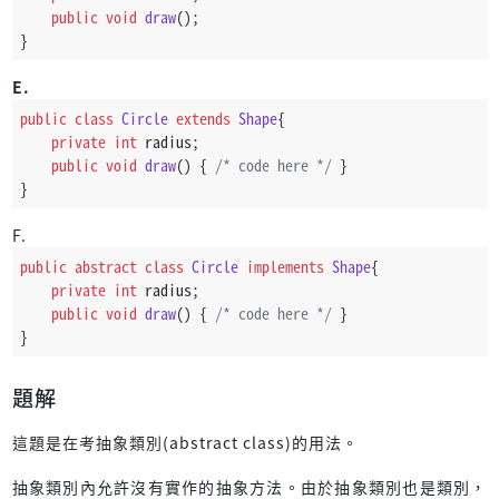
public
void
draw
()
;
}
E.
public
class
Circle
extends
Shape
{
private
int
 radius;
public
void
draw
()
 { 
/* code here */
 }
}
F.
public
abstract
class
Circle
implements
Shape
{
private
int
 radius;
public
void
draw
()
 { 
/* code here */
 }
}
題解
這題是在考抽象類別(abstract class)的用法。
抽象類別內允許沒有實作的抽象方法。由於抽象類別也是類別，