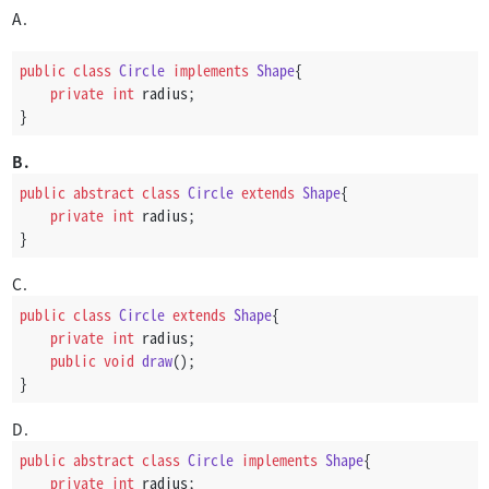
A.
public
class
Circle
implements
Shape
{
private
int
 radius;
}
B.
public
abstract
class
Circle
extends
Shape
{
private
int
 radius;
}
C.
public
class
Circle
extends
Shape
{
private
int
 radius;
public
void
draw
()
;
}
D.
public
abstract
class
Circle
implements
Shape
{
private
int
 radius;