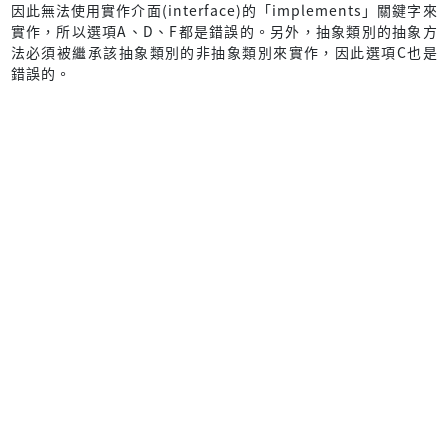
因此無法使用實作介面(interface)的「implements」關鍵字來
實作，所以選項A、D、F都是錯誤的。另外，抽象類別的抽象方
法必須被繼承該抽象類別的非抽象類別來實作，因此選項C也是
錯誤的。