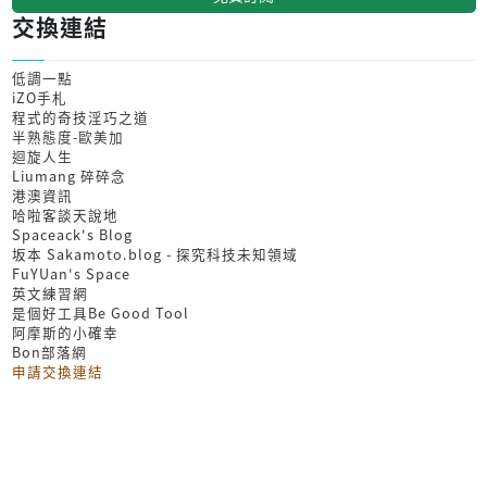
交換連結
低調一點
iZO手札
程式的奇技淫巧之道
半熟態度-歐美加
迴旋人生
Liumang 碎碎念
港澳資訊
哈啦客談天說地
Spaceack's Blog
坂本 Sakamoto.blog - 探究科技未知領域
FuYUan's Space
英文練習網
是個好工具Be Good Tool
阿摩斯的小確幸
Bon部落網
申請交換連結