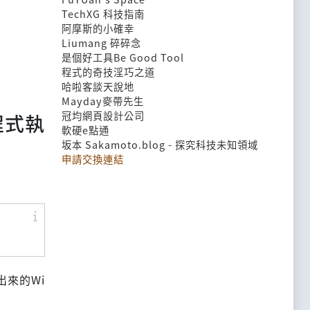
TechXG 科技指南
阿摩斯的小確幸
Liumang 碎碎念
是個好工具Be Good Tool
程式的奇技淫巧之道
哈啦客談天說地
Mayday麥帶先生
冠均網頁設計公司
程式執
軟硬e點通
坂本 Sakamoto.blog - 探究科技未知領域
申請交換連結
出來的Wi