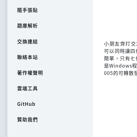
隨手張貼
題庫解析
交換連結
小朋友齊打交2(
可以同時讓四
聯絡本站
簡單，只有七
是Windows
著作權聲明
005的可轉散
雲端工具
GitHub
贊助我們