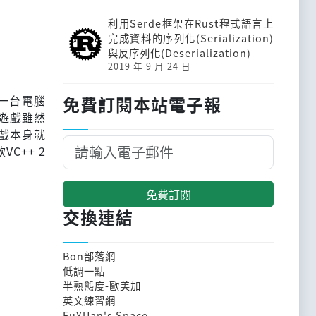
利用Serde框架在Rust程式語言上
完成資料的序列化(Serialization)
與反序列化(Deserialization)
2019 年 9 月 24 日
戲，一台電腦
免費訂閱本站電子報
遊戲雖然
戲本身就
C++ 2
免費訂閱
交換連結
Bon部落網
低調一點
半熟態度-歐美加
英文練習網
FuYUan's Space