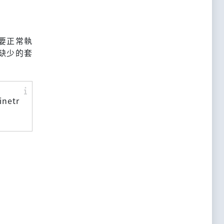
若要正常執
時缺少的套
inetr