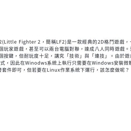
Little Fighter 2，簡稱LF2)是一款經典的2D格鬥遊
個玩家遊戲，甚至可以兩台電腦對聯，達成八人同時遊戲。
個按鍵，但耐玩度十足，講究「技術」與「連技」。由於遊
程式，因此在Winodws系統上執行只需要在Windows安裝微軟V
發套件即可，但若要在Linux作業系統下運行，該怎麼做呢？