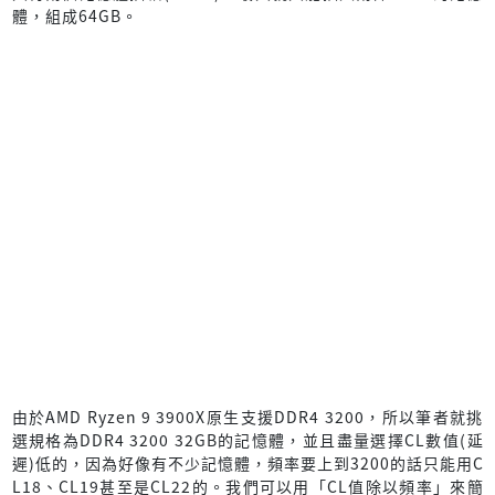
體，組成64GB。
由於AMD Ryzen 9 3900X原生支援DDR4 3200，所以筆者就挑
選規格為DDR4 3200 32GB的記憶體，並且盡量選擇CL數值(延
遲)低的，因為好像有不少記憶體，頻率要上到3200的話只能用C
L18、CL19甚至是CL22的。我們可以用「CL值除以頻率」來簡