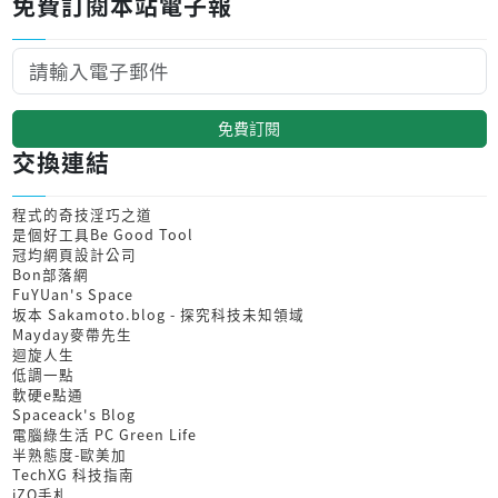
免費訂閱本站電子報
免費訂閱
交換連結
程式的奇技淫巧之道
是個好工具Be Good Tool
冠均網頁設計公司
Bon部落網
FuYUan's Space
坂本 Sakamoto.blog - 探究科技未知領域
Mayday麥帶先生
迴旋人生
低調一點
軟硬e點通
Spaceack's Blog
電腦綠生活 PC Green Life
半熟態度-歐美加
TechXG 科技指南
iZO手札