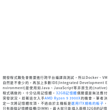
開發程式難免會需要進行跨平台編譯與測試，所以Docker、VM
自然是不會少的，再加上多數IDE(Integrated Development E
nvironment)是使用如Java、JavaScript等非原生的(native)
程式碼做的，十分佔用記憶體，
32GB記憶體
偶爾還是無法應付
突發狀況。趁著這次入手
AMD Ryzen 9 3900X
的機會，筆者決
定一次將記憶體攻頂，不過由於主機板是
選用ITX規格的板子
，
只有兩個記憶體插槽(DIMM)，最大就只能插入兩條32GB的記憶