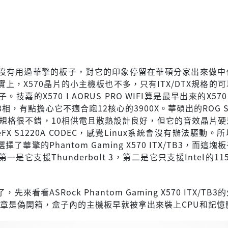
沒有用過華擎的板子，對它的印象停留在華碩分家出來做中
上，X570晶片的小主機板也不多，只有ITX/DTX規格的
子。技嘉的X570 I AORUS PRO WIFI算是最早出來的X570
相，有點擔心它不適合跑12核心的3900X。華碩出的ROG STR
MING規格很不錯，10相供電且散熱設計良好，但它的音效晶片
eFX S1220A CODEC，感覺Linux系統會沒有辦法驅動。
了華擎的Phantom Gaming X570 ITX/TB3，而這
一是它支援Thunderbolt 3，第二是它只支援Intel的11
先來看看ASRock Phantom Gaming X570 ITX/TB
文章是偽開箱，盒子內的主機板早就被拿出來裝上CPU和記憶