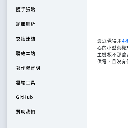
隨手張貼
題庫解析
交換連結
最近覺得用
4
心的小型桌機來
聯絡本站
主機板不那麼
供電，且沒有使用特
著作權聲明
雲端工具
GitHub
贊助我們