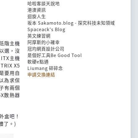
哈啦客談天說地
港澳資訊
迴旋人生
坂本 Sakamoto.blog - 探究科技未知領域
Spaceack's Blog
英文練習網
阿摩斯的小確幸
低階主機
冠均網頁設計公司
可以選，沒
是個好工具Be Good Tool
 ITX主機
軟硬e點通
IX X5
Liumang 碎碎念
硬是要用自
申請交換連結
所以為求保
塊板子有兩個
5X散熱器
3的外盒吧！
體了。)