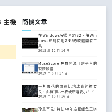
隨機文章
B3 主機
在Windows安裝MSYS2，讓Win
dows也能使用GNU的軟體開發工
具
2018 年 12 月 14 日
MuseScore 免費開源且跨平台的
製譜軟體
2019 年 6 月 17 日
一片雪花的周長比地球直徑還要
長，面積卻比一枚硬幣還要小！？
2018 年 10 月 16 日
珍重再見! 特訪40年麻豆鱷魚王道