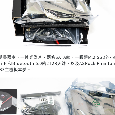
書兩本、一片光碟片、兩條SATA線、一顆鎖M.2 SSD的
Wi-Fi和Bluetooth 5.0的2T2R天線，以及ASRock Phanto
X/TB3主機板本體。