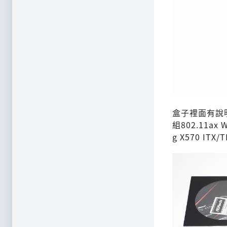
盒子裡面有說明
組802.11ax 
g X570 IT