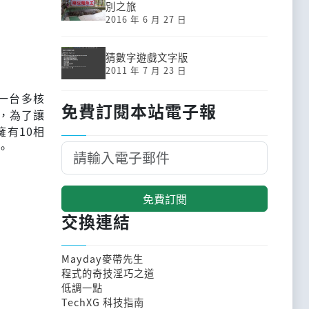
別之旅
2016 年 6 月 27 日
猜數字遊戲文字版
2011 年 7 月 23 日
一台多核
免費訂閱本站電子報
X，為了讓
擁有10相
3。
免費訂閱
交換連結
Mayday麥帶先生
程式的奇技淫巧之道
低調一點
TechXG 科技指南