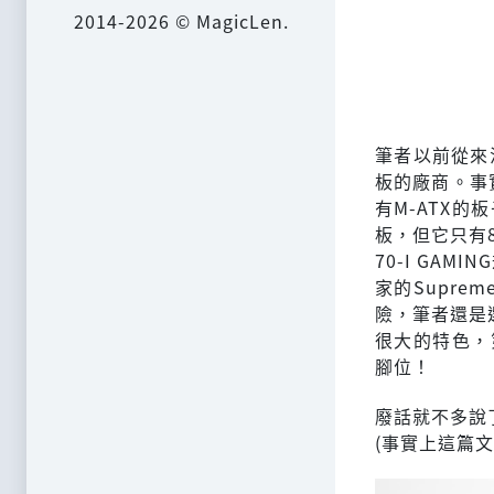
2014-2026 © MagicLen.
筆者以前從來
板的廠商。事實
有M-ATX的板
板，但它只有8
70-I GA
家的Suprem
險，筆者還是選擇
很大的特色，第
腳位！
廢話就不多說了，
(事實上這篇