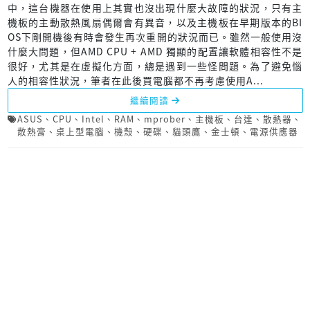
中，這台機器在使用上其實也沒出現什麼大故障的狀況，只有主
機板的主動散熱風扇偶爾會有異音，以及主機板在早期版本的BI
OS下剛開機後有時會發生再次重開的狀況而已。雖然一般使用沒
什麼大問題，但AMD CPU + AMD 獨顯的配置讓軟體相容性不是
很好，尤其是在虛擬化方面，總是遇到一些怪問題。為了避免惱
人的相容性狀況，筆者在此後買電腦都不再考慮使用A...
繼續閱讀
ASUS
、
CPU
、
Intel
、
RAM
、
mprober
、
主機板
、
台達
、
散熱器
、
散熱膏
、
桌上型電腦
、
機殼
、
硬碟
、
貓頭鷹
、
金士頓
、
電源供應器