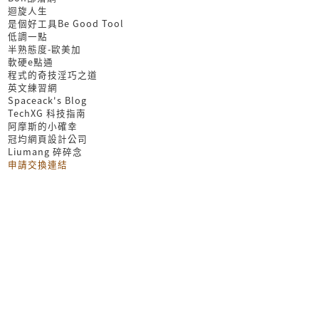
迴旋人生
是個好工具Be Good Tool
低調一點
半熟態度-歐美加
軟硬e點通
程式的奇技淫巧之道
英文練習網
Spaceack's Blog
TechXG 科技指南
阿摩斯的小確幸
冠均網頁設計公司
Liumang 碎碎念
申請交換連結