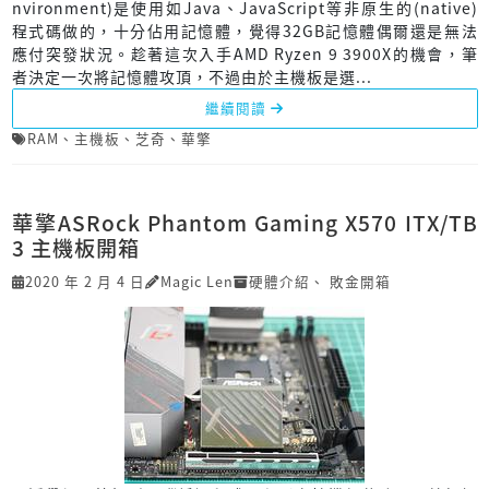
nvironment)是使用如Java、JavaScript等非原生的(native)
程式碼做的，十分佔用記憶體，覺得32GB記憶體偶爾還是無法
應付突發狀況。趁著這次入手AMD Ryzen 9 3900X的機會，筆
者決定一次將記憶體攻頂，不過由於主機板是選...
繼續閱讀
RAM
、
主機板
、
芝奇
、
華擎
華擎ASRock Phantom Gaming X570 ITX/TB
3 主機板開箱
2020 年 2 月 4 日
Magic Len
硬體介紹
、
敗金開箱