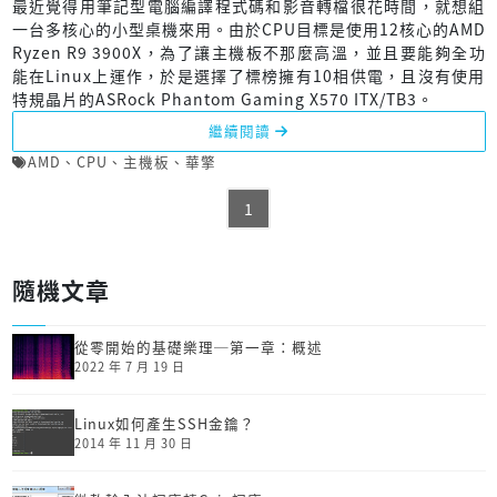
最近覺得用筆記型電腦編譯程式碼和影音轉檔很花時間，就想組
一台多核心的小型桌機來用。由於CPU目標是使用12核心的AMD
Ryzen R9 3900X，為了讓主機板不那麼高溫，並且要能夠全功
能在Linux上運作，於是選擇了標榜擁有10相供電，且沒有使用
特規晶片的ASRock Phantom Gaming X570 ITX/TB3。
繼續閱讀
AMD
、
CPU
、
主機板
、
華擎
1
隨機文章
從零開始的基礎樂理─第一章：概述
2022 年 7 月 19 日
Linux如何產生SSH金鑰？
2014 年 11 月 30 日