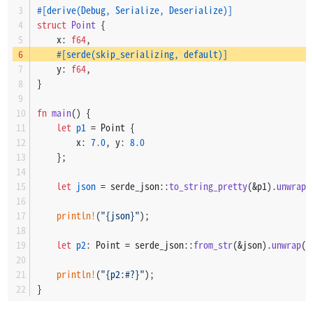
#[derive(Debug, Serialize, Deserialize)]
struct
Point
 {
    x: 
f64
,
#[serde(skip_serializing, default)]
    y: 
f64
,
}
fn
main
() {
let
p1
 = Point {
        x: 
7.0
, y: 
8.0
    };
let
json
 = serde_json::
to_string_pretty
(&p1).
unwrap
(
println!
(
"{json}"
);
let
p2
: Point = serde_json::
from_str
(&json).
unwrap
()
println!
(
"{p2:#?}"
);
}