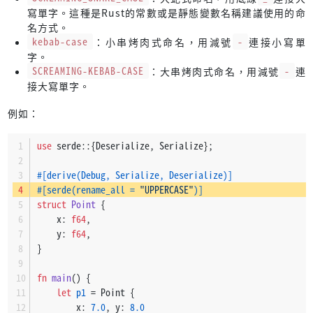
寫單字。這種是Rust的常數或是靜態變數名稱建議使用的命
名方式。
kebab-case
：小串烤肉式命名，用減號
-
連接小寫單
字。
SCREAMING-KEBAB-CASE
：大串烤肉式命名，用減號
-
連
接大寫單字。
例如：
use
 serde::{Deserialize, Serialize};
#[derive(Debug, Serialize, Deserialize)]
#[serde(rename_all = 
"UPPERCASE"
)]
struct
Point
 {
    x: 
f64
,
    y: 
f64
,
}
fn
main
() {
let
p1
 = Point {
        x: 
7.0
, y: 
8.0