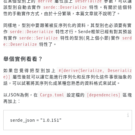
在某個型別上的
derive
屬性加上
Deserialize
參數，可以讓
該型別自動去實作
serde::Deserialize
特性。有關於這個特
性的手動實作方式，由於十分繁瑣，本篇文章就不說明了。
同樣地，型別中要跟著被反序列化的資料，其型別也必須要有實
作
serde::Deserialize
特性才行。Serde框架已經有對其預設
有實作
serde::Serialize
特性的型別(見上個小節)實作
serd
e::Deserialize
特性了。
舉個實例看看？
如果您覺得把型別加上
#[derive(Serialize, Deserializ
e)]
屬性後就可以讓它能進行序列化和反序列化這件事很抽象的
話，可以試著將其序列化成某種您熟悉的資料格式來試試。
以JSON為例，在
Cargo.toml
設定檔的
[dependencies]
區塊
再加上：
serde_json = "
1.0.151
"