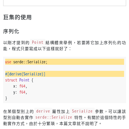
巨集的使用
序列化
以剛才提到的
Point
結構體來舉例，若要將它加上序列化的功
能，程式只要寫成以下這樣就好了：
use
 serde::Serialize;
#[derive(Serialize)]
struct
Point
 {
    x: 
f64
,
    y: 
f64
,
}
在某個型別上的
derive
屬性加上
Serialize
參數，可以讓該
型別自動去實作
serde::Serialize
特性。有關於這個特性的手
動實作方式，由於十分繁瑣，本篇文章就不說明了。