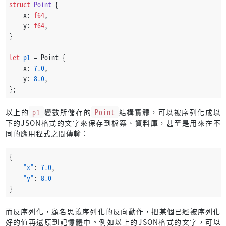
struct
Point
 {
    x: 
f64
,
    y: 
f64
,
}
let
p1
 = Point {
    x: 
7.0
,
    y: 
8.0
,
};
以上的
p1
變數所儲存的
Point
結構實體，可以被序列化成以
下的JSON格式的文字來保存到檔案、資料庫，甚至是用來在不
同的應用程式之間傳輸：
{
"x"
:
7.0
,
"y"
:
8.0
}
而反序列化，顧名思義序列化的反向動作，把某個已經被序列化
好的值再還原到記憶體中。例如以上的JSON格式的文字，可以