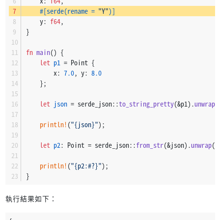
    x: 
f64
,
#[serde(rename = 
"Y"
)]
    y: 
f64
,
}
fn
main
() {
let
p1
 = Point {
        x: 
7.0
, y: 
8.0
    };
let
json
 = serde_json::
to_string_pretty
(&p1).
unwrap
(
println!
(
"{json}"
);
let
p2
: Point = serde_json::
from_str
(&json).
unwrap
()
println!
(
"{p2:#?}"
);
}
執行結果如下：