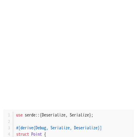
use
 serde::{Deserialize, Serialize};
#[derive(Debug, Serialize, Deserialize)]
struct
Point
 {