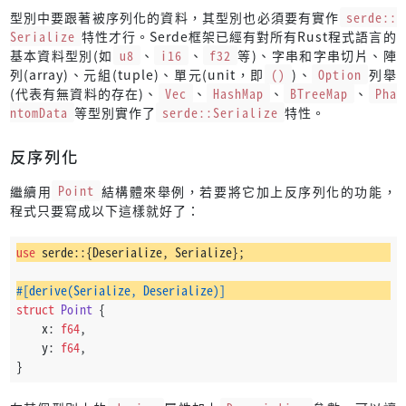
型別中要跟著被序列化的資料，其型別也必須要有實作
serde::
Serialize
特性才行。Serde框架已經有對所有Rust程式語言的
基本資料型別(如
u8
、
i16
、
f32
等)、字串和字串切片、陣
列(array)、元組(tuple)、單元(unit，即
()
)、
Option
列舉
(代表有無資料的存在)、
Vec
、
HashMap
、
BTreeMap
、
Pha
ntomData
等型別實作了
serde::Serialize
特性。
反序列化
繼續用
Point
結構體來舉例，若要將它加上反序列化的功能，
程式只要寫成以下這樣就好了：
use
 serde::{Deserialize, Serialize};
#[derive(Serialize, Deserialize)]
struct
Point
 {
    x: 
f64
,
    y: 
f64
,
}