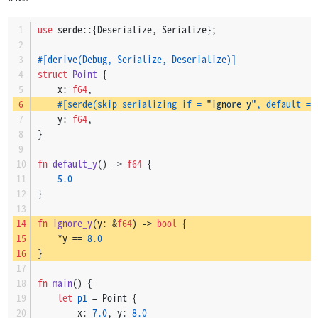
use
 serde::{Deserialize, Serialize};
#[derive(Debug, Serialize, Deserialize)]
struct
Point
 {
    x: 
f64
,
#[serde(skip_serializing_if = 
"ignore_y"
, default = 
    y: 
f64
,
}
fn
default_y
() 
->
f64
 {
5.0
}
fn
ignore_y
(y: &
f64
) 
->
bool
 {
    *y == 
8.0
}
fn
main
() {
let
p1
 = Point {
        x: 
7.0
, y: 
8.0