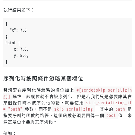
執行結果如下：
{
  "x": 7.0
}
Point {
    x: 7.0,
    y: 5.0,
}
序列化時按照條件忽略某個欄位
替想要在序列化時忽略的欄位加上
#[serde(skip_serializin
g)]
屬性，該欄位就不會被序列化。但是若我們只是想要讓其在
某個條件時不被序列化的話，就要使用
skip_serializing_if
= "path"
參數，而不是
skip_serializing
，其中的
path
是
指要呼叫的函數的路徑，這個函數必須要回傳一個
bool
值，來
決定是否不要將其序列化。
例如：