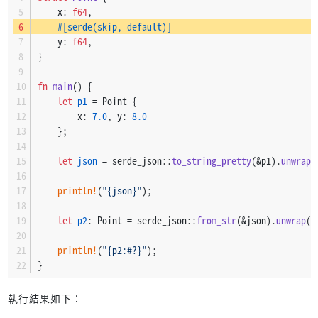
    x: 
f64
,
#[serde(skip, default)]
    y: 
f64
,
}
fn
main
() {
let
p1
 = Point {
        x: 
7.0
, y: 
8.0
    };
let
json
 = serde_json::
to_string_pretty
(&p1).
unwrap
(
println!
(
"{json}"
);
let
p2
: Point = serde_json::
from_str
(&json).
unwrap
()
println!
(
"{p2:#?}"
);
}
執行結果如下：