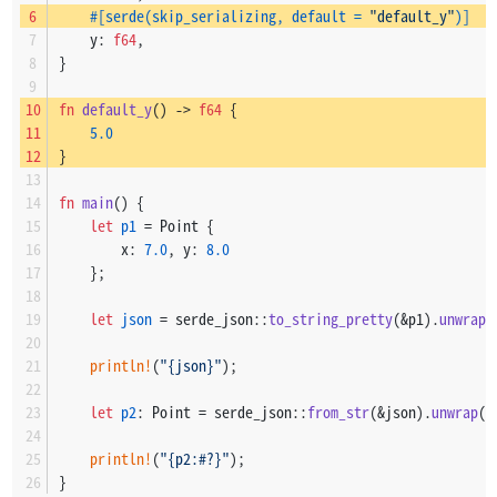
#[serde(skip_serializing, default = 
"default_y"
)]
    y: 
f64
,
}
fn
default_y
() 
->
f64
 {
5.0
}
fn
main
() {
let
p1
 = Point {
        x: 
7.0
, y: 
8.0
    };
let
json
 = serde_json::
to_string_pretty
(&p1).
unwrap
(
println!
(
"{json}"
);
let
p2
: Point = serde_json::
from_str
(&json).
unwrap
()
println!
(
"{p2:#?}"
);
}