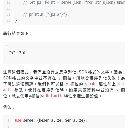
// let p2: Point = serde_json::from_str(&json).unwra
// println!("{p2:#?}");
}
執行結果如下：
{
  "x": 7.0
}
注意這個程式，我們並沒有去反序列化JSON格式的文字，因為J
SON格式的文字中並不存在
y
欄位，所以會反序列化失敗！為
了解決這個問題，我們也可以替
y
欄位的
serde
屬性加上
def
ault
參數，使其在反序列化時，如果來源資料中並沒有
y
欄
位，就去使用y欄位的
Default
特性來產生預設值。
例如：
use
 serde::{Deserialize, Serialize};