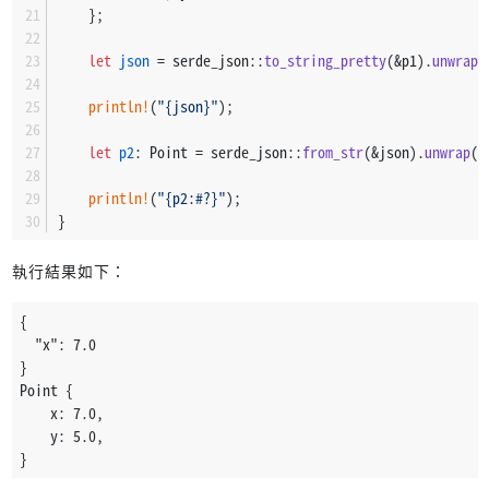
    };
let
json
 = serde_json::
to_string_pretty
(&p1).
unwrap
(
println!
(
"{json}"
);
let
p2
: Point = serde_json::
from_str
(&json).
unwrap
()
println!
(
"{p2:#?}"
);
}
執行結果如下：
{
  "x": 7.0
}
Point {
    x: 7.0,
    y: 5.0,
}