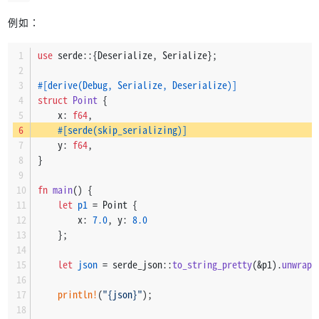
例如：
use
 serde::{Deserialize, Serialize};
#[derive(Debug, Serialize, Deserialize)]
struct
Point
 {
    x: 
f64
,
#[serde(skip_serializing)]
    y: 
f64
,
}
fn
main
() {
let
p1
 = Point {
        x: 
7.0
, y: 
8.0
    };
let
json
 = serde_json::
to_string_pretty
(&p1).
unwrap
(
println!
(
"{json}"
);