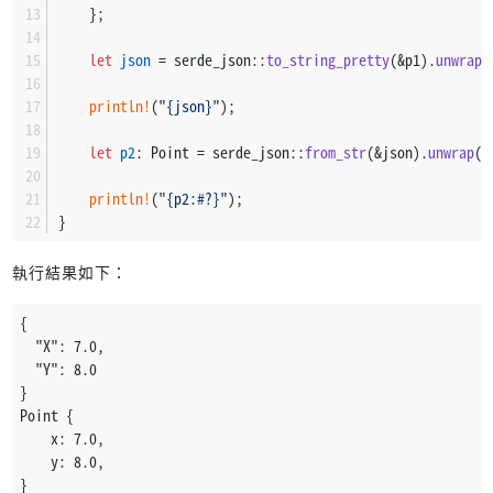
    };
let
json
 = serde_json::
to_string_pretty
(&p1).
unwrap
(
println!
(
"{json}"
);
let
p2
: Point = serde_json::
from_str
(&json).
unwrap
()
println!
(
"{p2:#?}"
);
}
執行結果如下：
{
  "X": 7.0,
  "Y": 8.0
}
Point {
    x: 7.0,
    y: 8.0,
}