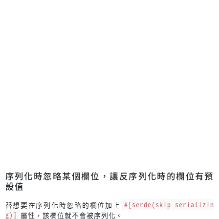
序列化時忽略某個欄位，讓反序列化時的欄位有預
設值
替想要在序列化時忽略的欄位加上
#[serde(skip_serializin
g)]
屬性，該欄位就不會被序列化。