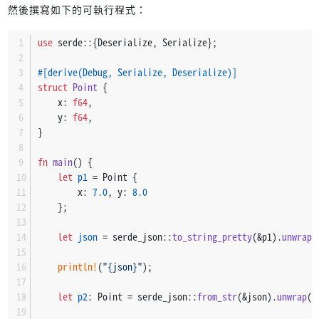
然後撰寫如下的可執行程式：
use
 serde::{Deserialize, Serialize};
#[derive(Debug, Serialize, Deserialize)]
struct
Point
 {
    x: 
f64
,
    y: 
f64
,
}
fn
main
() {
let
p1
 = Point {
        x: 
7.0
, y: 
8.0
    };
let
json
 = serde_json::
to_string_pretty
(&p1).
unwrap
(
println!
(
"{json}"
);
let
p2
: Point = serde_json::
from_str
(&json).
unwrap
()