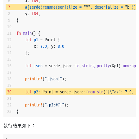
    x: 
f64
,
#[serde(rename(serialize = 
"Y"
, deserialize = 
"b"
))]
    y: 
f64
,
}
fn
main
() {
let
p1
 = Point {
        x: 
7.0
, y: 
8.0
    };
let
json
 = serde_json::
to_string_pretty
(&p1).
unwrap
(
println!
(
"{json}"
);
let
p2
: Point = serde_json::
from_str
(
"{\"a\": 7.0, \
println!
(
"{p2:#?}"
);
}
執行結果如下：