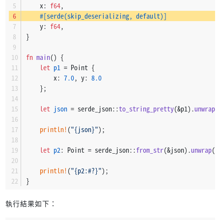
    x: 
f64
,
#[serde(skip_deserializing, default)]
    y: 
f64
,
}
fn
main
() {
let
p1
 = Point {
        x: 
7.0
, y: 
8.0
    };
let
json
 = serde_json::
to_string_pretty
(&p1).
unwrap
(
println!
(
"{json}"
);
let
p2
: Point = serde_json::
from_str
(&json).
unwrap
()
println!
(
"{p2:#?}"
);
}
執行結果如下：