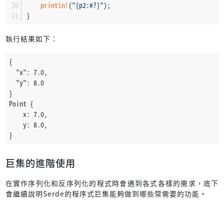
println!
(
"{p2:#?}"
);
}
執行結果如下：
{
  "x": 7.0,
  "y": 8.0
}
Point {
    x: 7.0,
    y: 8.0,
}
巨集的進階使用
在實作序列化和反序列化的程式時會遇到各式各樣的需求，底下
會繼續說明Serde的程序式巨集能夠做到哪些常需要的功能。