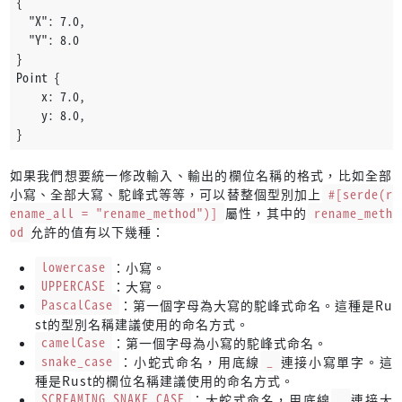
{
  "X": 7.0,
  "Y": 8.0
}
Point {
    x: 7.0,
    y: 8.0,
}
如果我們想要統一修改輸入、輸出的欄位名稱的格式，比如全部
小寫、全部大寫、駝峰式等等，可以替整個型別加上
#[serde(r
ename_all = "rename_method")]
屬性，其中的
rename_meth
od
允許的值有以下幾種：
lowercase
：小寫。
UPPERCASE
：大寫。
PascalCase
：第一個字母為大寫的駝峰式命名。這種是Ru
st的型別名稱建議使用的命名方式。
camelCase
：第一個字母為小寫的駝峰式命名。
snake_case
：小蛇式命名，用底線
_
連接小寫單字。這
種是Rust的欄位名稱建議使用的命名方式。
SCREAMING_SNAKE_CASE
：大蛇式命名，用底線
_
連接大