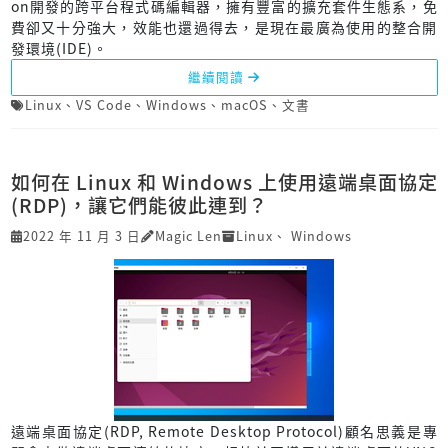
on開發的跨平台程式碼編輯器，擁有豐富的擴充套件生態系，免
費卻又十分強大，效能也還過得去，是現在最廣為使用的整合開
發環境(IDE)。
繼續閱讀
Linux
、
VS Code
、
Windows
、
macOS
、
文書
如何在 Linux 和 Windows 上使用遠端桌面協定
(RDP)，讓它們能彼此連到？
2022 年 11 月 3 日
Magic Len
Linux
、
Windows
遠端桌面協定(RDP, Remote Desktop Protocol)顧名思義是專