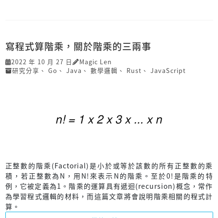
寫程式算階乘，關於階乘的三兩事
2022 年 10 月 27 日
Magic Len
研究分享
、
Go
、
Java
、
數學邏輯
、
Rust
、
JavaScript
正整數的階乘(Factorial)是小於或等於該數的所有正整數的乘
積，若正整數為N，用N!來表示N的階乘。至於0!是階乘的特
例，它被定義為1。階乘的運算具有遞迴(recursion)概念，常作
為學習程式邏輯的材料，而這篇文章將會說明階乘相關的程式計
算。