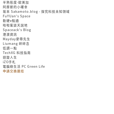
半熟態度-歐美加
阿摩斯的小確幸
坂本 Sakamoto.blog - 探究科技未知領域
FuYUan's Space
軟硬e點通
哈啦客談天說地
Spaceack's Blog
港澳資訊
Mayday麥帶先生
Liumang 碎碎念
低調一點
TechXG 科技指南
迴旋人生
iZO手札
電腦綠生活 PC Green Life
申請交換連結