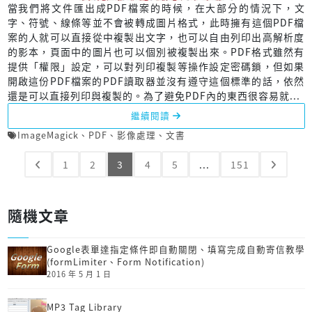
當我們將文件匯出成PDF檔案的時候，在大部分的情況下，文
字、符號、線條等並不會被轉成圖片格式，此時擁有這個PDF檔
案的人就可以直接從中複製出文字，也可以自由列印出高解析度
的影本，頁面中的圖片也可以個別被複製出來。PDF格式雖然有
提供「權限」設定，可以對列印複製等操作設定密碼鎖，但如果
開啟這份PDF檔案的PDF讀取器並沒有遵守這個標準的話，依然
還是可以直接列印與複製的。為了避免PDF內的東西很容易就...
繼續閱讀
ImageMagick
、
PDF
、
影像處理
、
文書
1
2
3
4
5
...
151
隨機文章
Google表單達指定條件即自動關閉、填寫完成自動寄信教學
(formLimiter、Form Notification)
2016 年 5 月 1 日
MP3 Tag Library