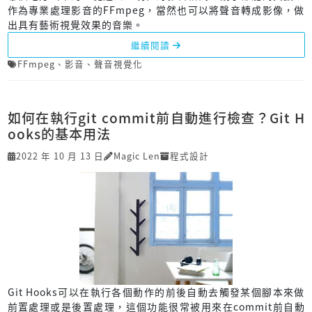
作為專業處理影音的FFmpeg，當然也可以將聲音轉成影像，做
出具有藝術視覺效果的音樂。
繼續閱讀
FFmpeg
、
影音
、
聲音視覺化
如何在執行git commit前自動進行檢查？Git H
ooks的基本用法
2022 年 10 月 13 日
Magic Len
程式設計
Git Hooks可以在執行各個動作的前後自動去觸發某個腳本來做
前置處理或是後置處理，這個功能很常被用來在commit前自動