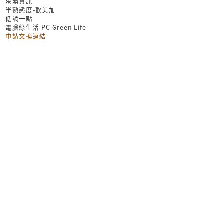
港澳資訊
半熟態度-歐美加
低調一點
電腦綠生活 PC Green Life
申請交換連結