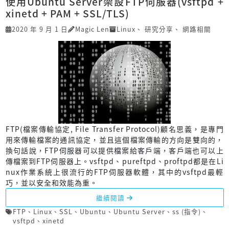
使用Ubuntu Server架設FTP伺服器(vsftpd +
xinetd + PAM + SSL/TLS)
2020 年 9 月 1 日
Magic Len
Linux
、
研究分享
、
網路相關
FTP(檔案傳輸協定, File Transfer Protocol)顧名思義，是專門
用來傳輸檔案的通訊協定，並且這個檔案傳輸的方向是雙向的，
換句話說，FTP伺服器可以提供檔案給客戶端，客戶端也可以上
傳檔案到FTP伺服器上。vsftpd、pureftpd、proftpd都是在Li
nux作業系統上很流行的FTP伺服器軟體，其中的vsftpd最輕
巧，並以安全和效能為重。
繼續閱讀
FTP
、
Linux
、
SSL
、
Ubuntu
、
Ubuntu Server
、
ss (指令)
、
vsftpd
、
xinetd