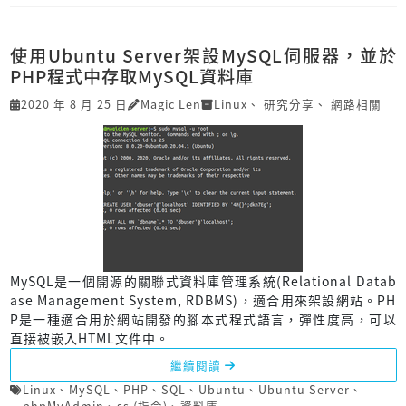
使用Ubuntu Server架設MySQL伺服器，並於
PHP程式中存取MySQL資料庫
2020 年 8 月 25 日
Magic Len
Linux
、
研究分享
、
網路相關
MySQL是一個開源的關聯式資料庫管理系統(Relational Datab
ase Management System, RDBMS)，適合用來架設網站。PH
P是一種適合用於網站開發的腳本式程式語言，彈性度高，可以
直接被嵌入HTML文件中。
繼續閱讀
Linux
、
MySQL
、
PHP
、
SQL
、
Ubuntu
、
Ubuntu Server
、
phpMyAdmin
、
ss (指令)
、
資料庫