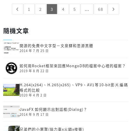
1
2
3
4
5
...
68
隨機文章
開源的免費中文字型－文泉驛和思源黑體
2014 年 7 月 25 日
如何用Rocket框架來回應MongoDB的檔案中心裡的檔案？
2019 年 8 月 22 日
H.264(x264)、H.265(x265)、VP9、AV1等10-bit影片編碼
格式的比較
2020 年 4 月 2 日
JavaFX 如何顯示出對話框(Dialog)？
2014 年 9 月 17 日
兄弟們的小寒聚(協力車x火鍋x夜衝)