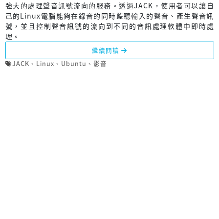
強大的處理聲音訊號流向的服務。透過JACK，使用者可以讓自
己的Linux電腦能夠在錄音的同時監聽輸入的聲音、產生聲音訊
號，並且控制聲音訊號的流向到不同的音訊處理軟體中即時處
理。
繼續閱讀
JACK
、
Linux
、
Ubuntu
、
影音