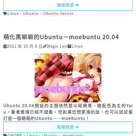
繼續閱讀
Linux
、
Ubuntu
、
Ubuntu Server
萌化黑嘛嘛的Ubuntu－moebuntu 20.04
2021 年 10 月 8 日
Magic Len
Linux
Ubuntu 20.04預設的主題依然是以經典黑、橘配色為主的Yar
u。筆者覺得已經不錯看，但如果您想更換的話，也可以試試看
打造一個萌萌的Ubuntu──moebuntu！
繼續閱讀
GNOME
、
Linux
、
Ubuntu
、
moebuntu