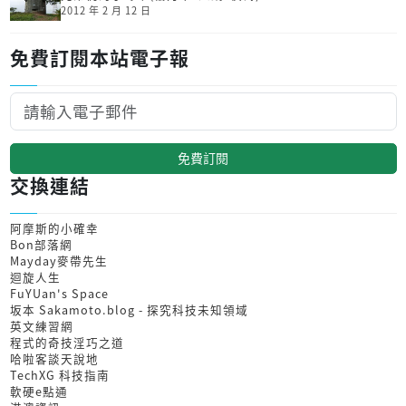
2012 年 2 月 12 日
免費訂閱本站電子報
免費訂閱
交換連結
阿摩斯的小確幸
Bon部落網
Mayday麥帶先生
迴旋人生
FuYUan's Space
坂本 Sakamoto.blog - 探究科技未知領域
英文練習網
程式的奇技淫巧之道
哈啦客談天說地
TechXG 科技指南
軟硬e點通