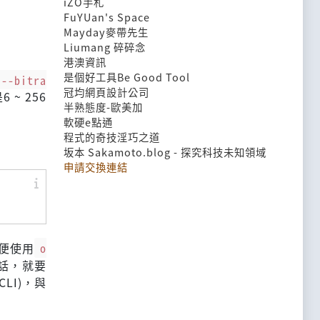
iZO手札
FuYUan's Space
Mayday麥帶先生
Liumang 碎碎念
港澳資訊
是個好工具Be Good Tool
--bitra
冠均網頁設計公司
~ 256
半熟態度-歐美加
軟硬e點通
程式的奇技淫巧之道
坂本 Sakamoto.blog - 探究科技未知領域
申請交換連結
便使用
o
的話，就要
LI)，與