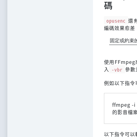
碼
opusenc
還
編碼效果愈差
固定或約束的變
固
定
或
約
束
使用FFmpe
入
-vbr
參數
例如以下指令可
ffmpeg -
的影音檔
以下指令可以輸