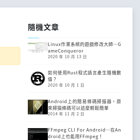
隨機文章
Linux作業系統的遊戲修改大師─G
ameConqueror
2020 年 10 月 13 日
如何使用Rust程式語言產生隨機數
值？
2020 年 10 月 1 日
Android上的簡易條碼掃描器，原
來掃描條碼可以這麼輕鬆簡單
2014 年 11 月 2 日
FFmpeg CLI For Android─在An
droid上也能用FFmpeg！