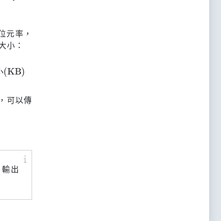
位元率，
大小：
小
式，可以傳
f 輸出