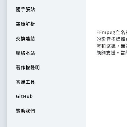
隨手張貼
題庫解析
FFmpeg全名是F
交換連結
的影音多媒體
流和濾鏡，無
能夠支援。當然
聯絡本站
著作權聲明
雲端工具
GitHub
贊助我們