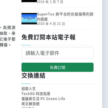
2016 年 1 月 7 日
SuperTux 跨平台的仿超級瑪利歐
的遊戲
2020 年 4 月 21 日
up)，為開源
抽取、串
免費訂閱本站電子報
它幾乎都
s轉檔。
免費訂閱
交換連結
迴旋人生
TechXG 科技指南
電腦綠生活 PC Green Life
英文練習網