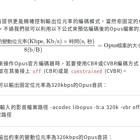
有提供更能精確控制輸出位元率的編碼模式，當然愈固定的
，不過我們就可以利用以下公式來預估編碼後的Opus檔案的
動位元率(Kbps, Kb/s)
Opus檔案的大小(KB)
×
時間(s, 秒)
8(b/B)
=
的
變
動
位
元
率
時
間
秒
檔
案
的
大
g來操作Opus官方編碼器時，若要使用CBR或CVBR編碼方
並在其後接上
off
(CBR)或是
constrained
(CVBR)。
以輸出固定位元率為320kbps的Opus音訊：
i 輸入的影音檔案路徑 -acodec libopus -b:a 320k -vbr of
案路徑
出約束的變動位元率為320kbps的Opus音訊：