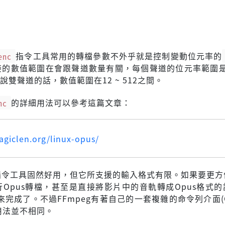
enc
指令工具常用的轉檔參數不外乎就是控制變動位元率的
的數值範圍在會跟聲道數量有關，每個聲道的位元率範圍是6 
是說雙聲道的話，數值範圍在12 ~ 512之間。
nc
的詳細用法可以參考這篇文章：
agiclen.org/linux-opus/
的指令工具固然好用，但它所支援的輸入格式有限。如果要更方
行Opus轉檔，甚至是直接將影片中的音軌轉成Opus格式
g來完成了。不過FFmpeg有著自己的一套複雜的命令列介面(C
用法並不相同。