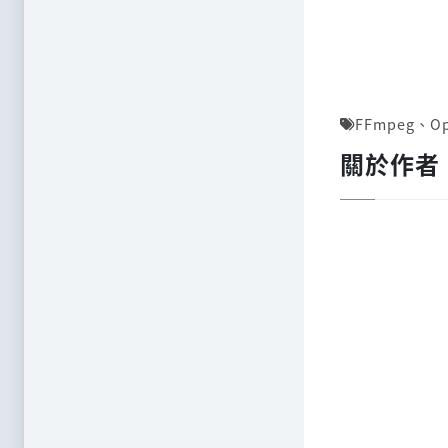
FFmpeg
、
O
關於作者