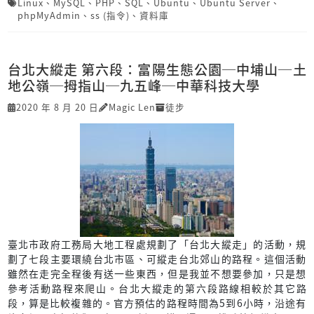
Linux
、
MySQL
、
PHP
、
SQL
、
Ubuntu
、
Ubuntu Server
、
phpMyAdmin
、
ss (指令)
、
資料庫
台北大縱走 第六段：富陽生態公園─中埔山─土
地公嶺─拇指山─九五峰─中華科技大學
2020 年 8 月 20 日
Magic Len
徒步
臺北市政府工務局大地工程處規劃了「台北大縱走」的活動，規
劃了七段主要環繞台北市區、可縱走台北郊山的路程。這個活動
雖然在走完全程後有送一些東西，但是我並不想要參加，只是想
參考活動路程來爬山。台北大縱走的第六段路線相較於其它路
段，算是比較複雜的。官方預估的路程時間為5到6小時，沿途有