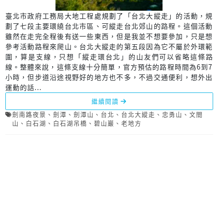
臺北市政府工務局大地工程處規劃了「台北大縱走」的活動，規
劃了七段主要環繞台北市區、可縱走台北郊山的路程。這個活動
雖然在走完全程後有送一些東西，但是我並不想要參加，只是想
參考活動路程來爬山。台北大縱走的第五段因為它不屬於外環範
圍，算是支線，只想「縱走環台北」的山友們可以省略這條路
線。整體來說，這條支線十分簡單，官方預估的路程時間為6到7
小時，但步道沿途視野好的地方也不多，不過交通便利，想外出
運動的話...
繼續閱讀
劍南路夜景
、
劍潭
、
劍潭山
、
台北
、
台北大縱走
、
忠勇山
、
文間
山
、
白石湖
、
白石湖吊橋
、
碧山巖
、
老地方