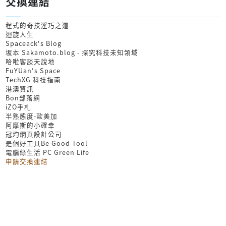
交換連結
程式的奇技淫巧之道
迴旋人生
Spaceack's Blog
坂本 Sakamoto.blog - 探究科技未知領域
哈啦客談天說地
FuYUan's Space
TechXG 科技指南
港澳資訊
Bon部落網
iZO手札
半熟態度-歐美加
阿摩斯的小確幸
冠均網頁設計公司
是個好工具Be Good Tool
電腦綠生活 PC Green Life
申請交換連結