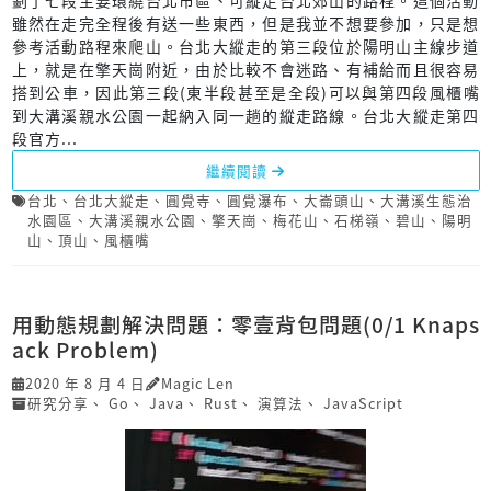
劃了七段主要環繞台北市區、可縱走台北郊山的路程。這個活動
雖然在走完全程後有送一些東西，但是我並不想要參加，只是想
參考活動路程來爬山。台北大縱走的第三段位於陽明山主線步道
上，就是在擎天崗附近，由於比較不會迷路、有補給而且很容易
搭到公車，因此第三段(東半段甚至是全段)可以與第四段風櫃嘴
到大溝溪親水公園一起納入同一趟的縱走路線。台北大縱走第四
段官方...
繼續閱讀
台北
、
台北大縱走
、
圓覺寺
、
圓覺瀑布
、
大崙頭山
、
大溝溪生態治
水園區
、
大溝溪親水公園
、
擎天崗
、
梅花山
、
石梯嶺
、
碧山
、
陽明
山
、
頂山
、
風櫃嘴
用動態規劃解決問題：零壹背包問題(0/1 Knaps
ack Problem)
2020 年 8 月 4 日
Magic Len
研究分享
、
Go
、
Java
、
Rust
、
演算法
、
JavaScript