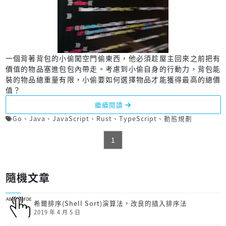
一個背著背包的小偷闖空門偷東西，他必須趁屋主回來之前把有
價值的物品塞進包包內帶走。考慮到小偷自身的行動力，背包能
裝的物品總重量有限，小偷要如何選擇物品才能獲得最高的總價
值？
繼續閱讀
Go
、
Java
、
JavaScript
、
Rust
、
TypeScript
、
動態規劃
1
隨機文章
希爾排序(Shell Sort)演算法，改良的插入排序法
2019 年 4 月 5 日