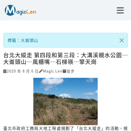
標籤：大崙頭山
台北大縱走 第四段和第三段：大溝溪親水公園─
大崙頭山─風櫃嘴─石梯嶺─擎天崗
2020 年 8 月 6 日
Magic Len
徒步
臺北市政府工務局大地工程處規劃了「台北大縱走」的活動，規