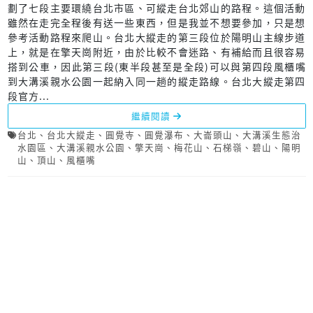
劃了七段主要環繞台北市區、可縱走台北郊山的路程。這個活動
雖然在走完全程後有送一些東西，但是我並不想要參加，只是想
參考活動路程來爬山。台北大縱走的第三段位於陽明山主線步道
上，就是在擎天崗附近，由於比較不會迷路、有補給而且很容易
搭到公車，因此第三段(東半段甚至是全段)可以與第四段風櫃嘴
到大溝溪親水公園一起納入同一趟的縱走路線。台北大縱走第四
段官方...
繼續閱讀
台北
、
台北大縱走
、
圓覺寺
、
圓覺瀑布
、
大崙頭山
、
大溝溪生態治
水園區
、
大溝溪親水公園
、
擎天崗
、
梅花山
、
石梯嶺
、
碧山
、
陽明
山
、
頂山
、
風櫃嘴