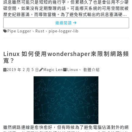
訊息雖然可能只是短短的幾行字，但累積久了也是會佔用不少硬
碟空間，如果沒有定期整理的話，可能哪天系統的可用空間就被
歷史紀錄塞滿，而導致當機。為了避免程式輸出的訊息塞滿硬...
繼續閱讀
Pipe Logger
、
Rust
、
pipe-logger-lib
Linux 如何使用wondershaper來限制網路頻
寬？
2019 年 2 月 5 日
Magic Len
Linux
、
軟體介紹
雖然網路連線是愈快愈好，但有時候為了避免電腦佔滿對外的網