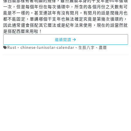
像西曆那樣有著明顯的規律，雖然農曆本身的干支年是60年循環
一次，但是每個年份在每次循環中，所含的各個月份之天數有可
能是不一樣的，甚至連該年有沒有閏月，有閏月的話是閏幾月也
都不能固定，單講哪個干支年也無法確定究竟是第幾次循環的，
因此通常還會搭配其它曆法或是紀年法來使用，現在的話當然就
是搭配西曆來用啦！
繼續閱讀
Rust
、
chinese-lunisolar-calendar
、
生辰八字
、
農曆