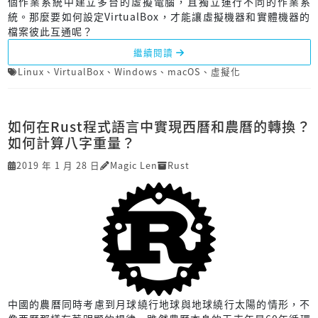
個作業系統中建立多台的虛擬電腦，且獨立運行不同的作業系
統。那麼要如何設定VirtualBox，才能讓虛擬機器和實體機器的
檔案彼此互通呢？
繼續閱讀
Linux
、
VirtualBox
、
Windows
、
macOS
、
虛擬化
如何在Rust程式語言中實現西曆和農曆的轉換？
如何計算八字重量？
2019 年 1 月 28 日
Magic Len
Rust
中國的農曆同時考慮到月球繞行地球與地球繞行太陽的情形，不