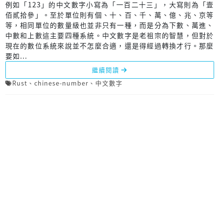
例如「123」的中文數字小寫為「一百二十三」，大寫則為「壹
佰貳拾參」。至於單位則有個、十、百、千、萬、億、兆、京等
等，相同單位的數量級也並非只有一種，而是分為下數、萬進、
中數和上數這主要四種系統。中文數字是老祖宗的智慧，但對於
現在的數位系統來說並不怎麼合適，還是得經過轉換才行。那麼
要如...
繼續閱讀
Rust
、
chinese-number
、
中文數字