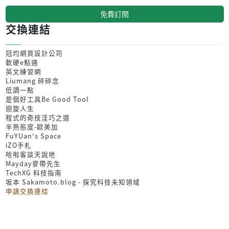
免費訂閱
交換連結
冠均網頁設計公司
軟硬e點通
英文練習網
Liumang 碎碎念
低調一點
是個好工具Be Good Tool
迴旋人生
程式的奇技淫巧之道
半熟態度-歐美加
FuYUan's Space
iZO手札
哈啦客談天說地
Mayday麥帶先生
TechXG 科技指南
坂本 Sakamoto.blog - 探究科技未知領域
申請交換連結