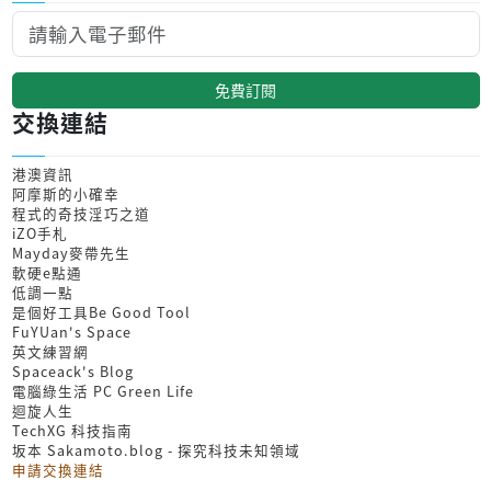
免費訂閱
交換連結
港澳資訊
阿摩斯的小確幸
程式的奇技淫巧之道
iZO手札
Mayday麥帶先生
軟硬e點通
低調一點
是個好工具Be Good Tool
FuYUan's Space
英文練習網
Spaceack's Blog
電腦綠生活 PC Green Life
迴旋人生
TechXG 科技指南
坂本 Sakamoto.blog - 探究科技未知領域
申請交換連結