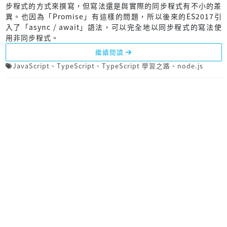
步程式的方式來撰寫，但寫法還是與實際的同步程式有不小的差
異。也因為「Promise」有這樣的問題，所以後來的ES2017引
入了「async / await」語法，可以完全地以同步程式的寫法使
用非同步程式。
繼續閱讀
JavaScript
、
TypeScript
、
TypeScript 學習之路
、
node.js