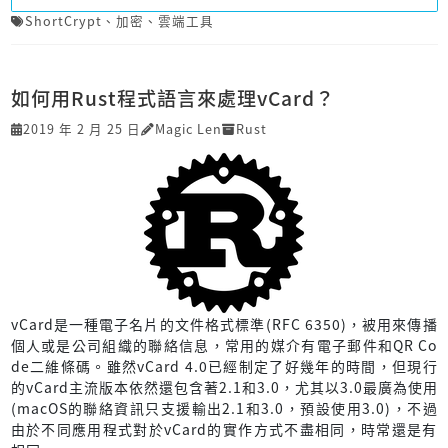
ShortCrypt
、
加密
、
雲端工具
如何用Rust程式語言來處理vCard？
2019 年 2 月 25 日
Magic Len
Rust
vCard是一種電子名片的文件格式標準(RFC 6350)，被用來傳播
個人或是公司組織的聯絡信息，常用的媒介有電子郵件和QR Co
de二維條碼。雖然vCard 4.0已經制定了好幾年的時間，但現行
的vCard主流版本依然還包含著2.1和3.0，尤其以3.0最廣為使用
(macOS的聯絡資訊只支援輸出2.1和3.0，預設使用3.0)，不過
由於不同應用程式對於vCard的實作方式不盡相同，時常還是有