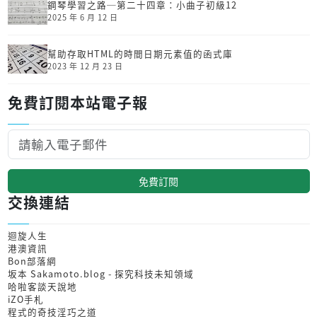
鋼琴學習之路─第二十四章：小曲子初級12
2025 年 6 月 12 日
幫助存取HTML的時間日期元素值的函式庫
2023 年 12 月 23 日
免費訂閱本站電子報
免費訂閱
交換連結
迴旋人生
港澳資訊
Bon部落網
坂本 Sakamoto.blog - 探究科技未知領域
哈啦客談天說地
iZO手札
程式的奇技淫巧之道