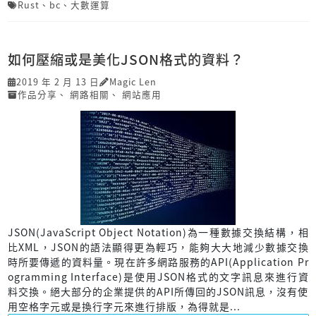
Rust
、
bc
、
大數運算
如何壓縮或是美化JSON格式的資料？
2019 年 2 月 13 日
Magic Len
作品分享
、
網路相關
、
網站應用
JSON(JavaScript Object Notation)為一種數據交換結構，相
比XML，JSON的語法顯得更為輕巧，能夠大大地減少數據交換
時所要傳遞的資料量。現在許多網路服務的API(Application Pr
ogramming Interface)是使用JSON格式的文字訊息來進行資
料交換。絕大部分的企業提供的API所傳回的JSON訊息，沒有使
用空格字元或是換行字元來進行排版，為得就是...