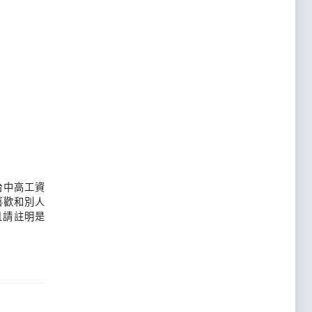
台中高工資
喜歡和別人
且請註明是