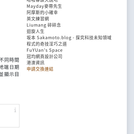
Mayday麥帶先生
阿摩斯的小確幸
英文練習網
Liumang 碎碎念
迴旋人生
坂本 Sakamoto.blog - 探究科技未知領域
程式的奇技淫巧之道
FuYUan's Space
冠均網頁設計公司
不同時間
港澳資訊
本地端日期
申請交換連結
動並顯示目