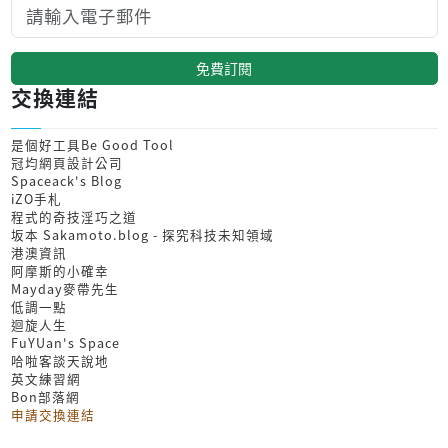
免費訂閱
交換連結
是個好工具Be Good Tool
冠均網頁設計公司
Spaceack's Blog
iZO手札
程式的奇技淫巧之道
坂本 Sakamoto.blog - 探究科技未知領域
港澳資訊
阿摩斯的小確幸
Mayday麥帶先生
低調一點
迴旋人生
FuYUan's Space
哈啦客談天說地
英文練習網
Bon部落網
申請交換連結