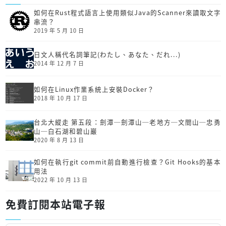
如何在Rust程式語言上使用類似Java的Scanner來讀取文字
串流？
2019 年 5 月 10 日
日文人稱代名詞筆記(わたし、あなた、だれ...)
2014 年 12 月 7 日
如何在Linux作業系統上安裝Docker？
2018 年 10 月 17 日
台北大縱走 第五段：劍潭─劍潭山─老地方─文間山─忠勇
山─白石湖和碧山巖
2020 年 8 月 13 日
如何在執行git commit前自動進行檢查？Git Hooks的基本
用法
2022 年 10 月 13 日
免費訂閱本站電子報