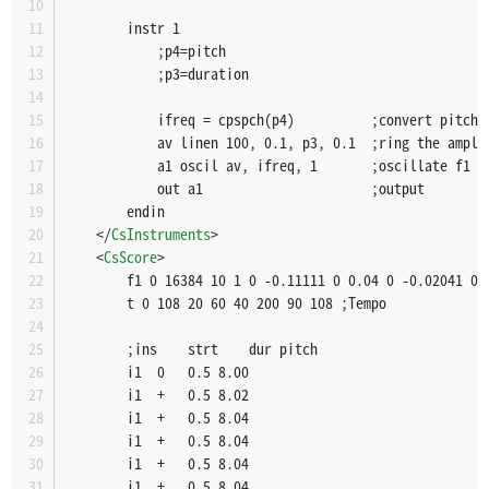
		instr 1
			;p4=pitch
			;p3=duration		
			ifreq = cpspch(p4)          ;convert pitch
			av linen 100, 0.1, p3, 0.1  ;ring the ampli
			a1 oscil av, ifreq, 1       ;oscillate f1
			out a1                      ;output
		endin
</
CsInstruments
>
<
CsScore
>
		f1 0 16384 10 1 0 -0.11111 0 0.04 0 -0.02041 
		t 0 108 20 60 40 200 90 108 ;Tempo
		;ins	strt	dur	pitch
		i1	0	0.5	8.00
		i1	+	0.5	8.02
		i1	+	0.5	8.04
		i1	+	0.5	8.04
		i1	+	0.5	8.04
		i1	+	0.5	8.04