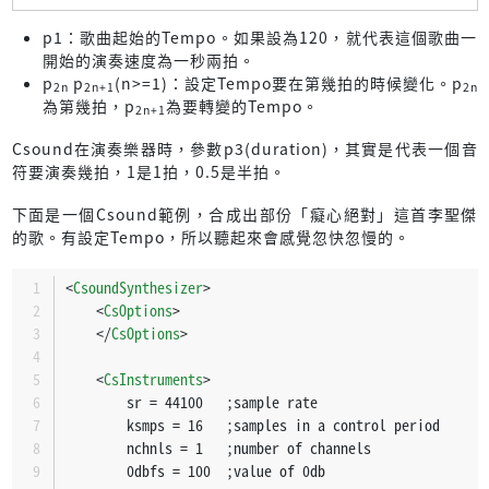
p1：歌曲起始的Tempo。如果設為120，就代表這個歌曲一
開始的演奏速度為一秒兩拍。
p
p
(n>=1)：設定Tempo要在第幾拍的時候變化。p
2n
2n+1
2n
為第幾拍，p
為要轉變的Tempo。
2n+1
Csound在演奏樂器時，參數p3(duration)，其實是代表一個音
符要演奏幾拍，1是1拍，0.5是半拍。
下面是一個Csound範例，合成出部份「癡心絕對」這首李聖傑
的歌。有設定Tempo，所以聽起來會感覺忽快忽慢的。
<
CsoundSynthesizer
>
<
CsOptions
>
</
CsOptions
>
<
CsInstruments
>
		sr = 44100   ;sample rate
		ksmps = 16   ;samples in a control period
		nchnls = 1   ;number of channels
		0dbfs = 100  ;value of 0db