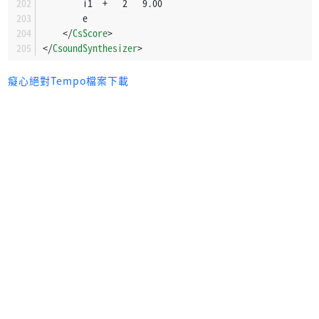
		i1	+	2	9.00
		e
</
CsScore
>
</
CsoundSynthesizer
>
癡心絕對Tempo檔案下載