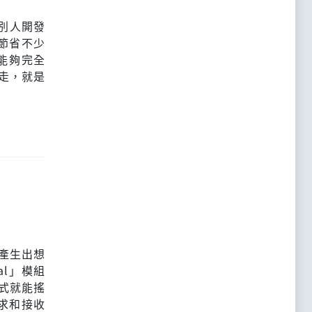
樣別人開發
節省不少
能夠完全
取走，就是
要產生出想
al」模組
程式就能搖
求和接收