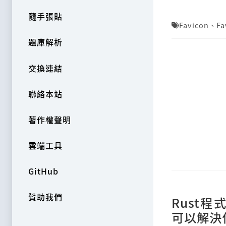
隨手張貼
Favicon
、
Fa
題庫解析
交換連結
聯絡本站
著作權聲明
雲端工具
GitHub
贊助我們
Rust程
可以解決