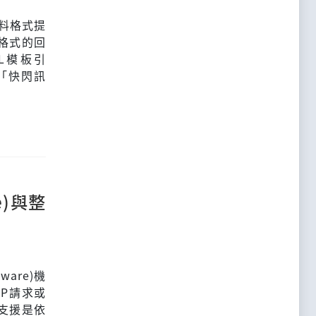
資料格式提
k格式的回
ML模板引
的「快閃訊
e)與整
are)機
P請求或
的支援是依