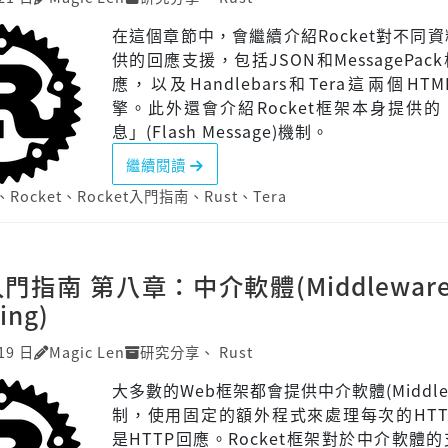
在這個章節中，會繼續介紹Rocket對不同
供的回應支援，包括JSON和MessagePac
應，以及Handlebars和Tera這兩個HT
擎。此外還會介紹Rocket框架本身提供
息」(Flash Message)機制。
繼續閱讀
、
Rocket
、
Rocket入門指南
、
Rust
、
Tera
t入門指南 第八章：中介軟體(Middlewar
ing)
19 日
Magic Len
研究分享
、
Rust
大多數的Web框架都會提供中介軟體(Middlew
制，使用固定的額外程式來處理每次的HTT
是HTTP回應。Rocket框架對於中介軟體