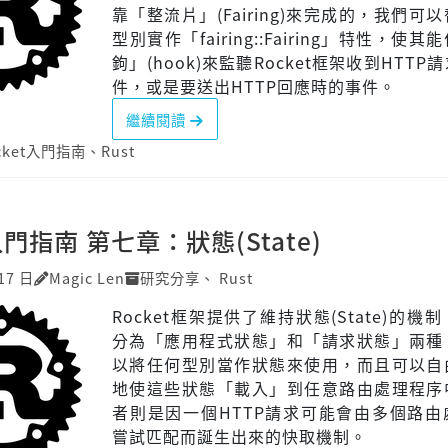
靠「整流片」(Fairing)來完成的，我們可
型別實作「fairing::Fairing」特性，使
鉤」(hook)來監聽Rocket框架收到HTTP
件，或是要送出HTTP回應時的事件。
繼續閱讀
cket入門指南
、
Rust
入門指南 第七章：狀態(State)
17 日
Magic Len
研究分享
、
Rust
Rocket框架提供了維持狀態(State)的機
分為「應用程式狀態」和「請求狀態」兩種
以將任何型別當作狀態來使用，而且可以自
地使這些狀態「載入」到任意路由處理程序
者則是因一個HTTP請求可能會由多個路由
嘗試匹配而誕生出來的快取機制。