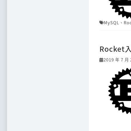
MySQL
、
Ro
Rocke
2019 年 7 月 