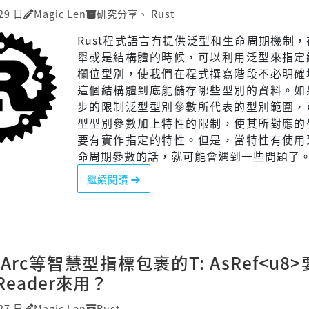
29 日
Magic Len
研究分享
、
Rust
Rust程式語言有提供泛型和生命周期機制
舉或是結構體的時候，可以利用泛型來指定
欄位型別，使我們在程式撰寫階段不必明確
這個結構體到底能儲存哪些型別的資料。如
步的限制泛型型別參數所代表的型別範圍，
型型別參數加上特性的限制，使其所對應的
要有實作指定的特性。但是，當特性有使用
命周期參數的話，就可能會遇到一些問題了
繼續閱讀
Arc等智慧型指標包裹的T: AsRef<u8
eader來用？
27 日
Magic Len
Rust