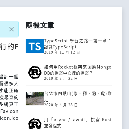
隨機文章
TypeScript 學習之路─第一章：
行的F
認識TypeScript
2019 年 11 月 12 日
如何用Rocket框架來回應Mongo
DB的檔案中心裡的檔案？
設計一個
2019 年 8 月 22 日
然而很多人
何才能正確
台北市四獸山(象、獅、豹、虎)縱
e搜尋查詢
走
很多網頁工
2020 年 4 月 28 日
vicon
n.ico
用「async / .await」撰寫 Rust
並發程式