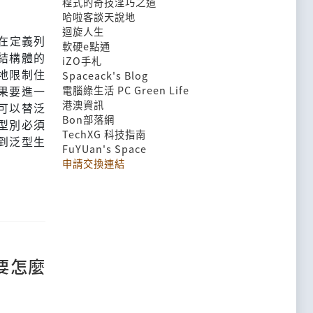
程式的奇技淫巧之道
哈啦客談天說地
迴旋人生
，在定義列
軟硬e點通
結構體的
iZO手札
地限制住
Spaceack's Blog
果要進一
電腦綠生活 PC Green Life
港澳資訊
可以替泛
Bon部落網
型別必須
TechXG 科技指南
到泛型生
FuYUan's Space
。
申請交換連結
>要怎麼