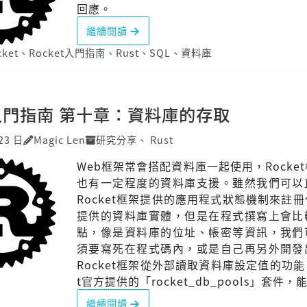
回應。
繼續閱讀
cket
、
Rocket入門指南
、
Rust
、
SQL
、
資料庫
t入門指南 第十章：資料庫的存取
23 日
Magic Len
研究分享
、
Rust
Web框架常會搭配資料庫一起使用，Rocke
也有一定程度的資料庫支援。雖然我們可以
Rocket框架提供的應用程式狀態機制來註
提供的資料庫實體，但是在程式撰寫上會比
點，像是資料庫的位址、帳密等資訊，我們
須要寫死在程式碼內，或是自己再另外開發
Rocket框架從外部讀取資料庫設定值的功能。
t官方提供的「rocket_db_pools」套件，能.
繼續閱讀