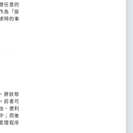
以替任意的
其能作為「掛
請求時的事
制，將狀態
。前者可
由、便利
中；而後
處理程序