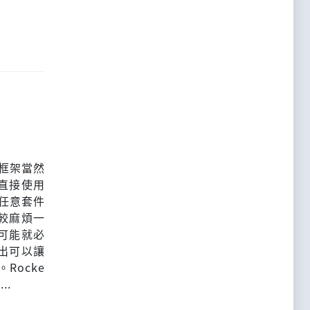
t框架當然
直接使用
冊任意套件
較麻煩一
可能就必
出可以讓
Rocke
..