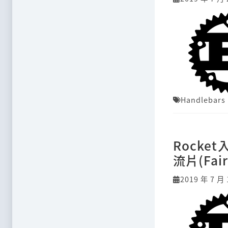
Handlebars
Rocke
流片(Fair
2019 年 7 月 