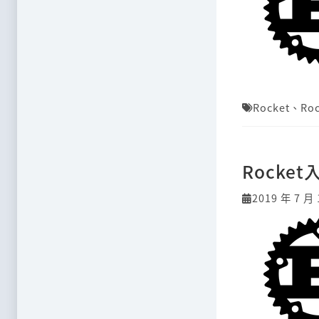
Rocket
、
Ro
Rocket
2019 年 7 月 