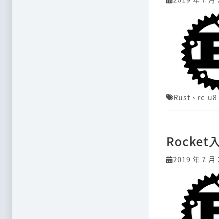
Rust
、
rc-u8
Rocke
2019 年 7 月 