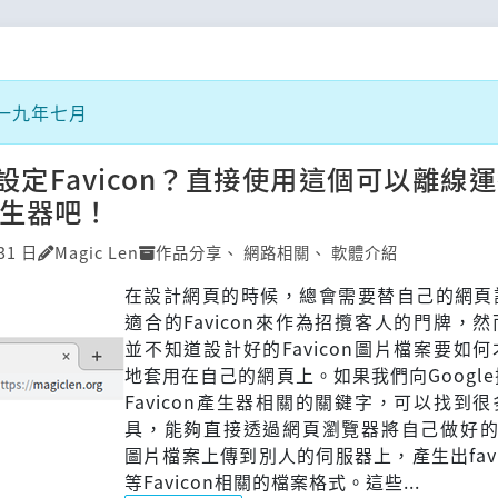
一九年七月
設定Favicon？直接使用這個可以離線運
n產生器吧！
31 日
Magic Len
作品分享
、
網路相關
、
軟體介紹
在設計網頁的時候，總會需要替自己的網頁
適合的Favicon來作為招攬客人的門牌，
並不知道設計好的Favicon圖片檔案要如
地套用在自己的網頁上。如果我們向Googl
Favicon產生器相關的關鍵字，可以找到
具，能夠直接透過網頁瀏覽器將自己做好的Fa
圖片檔案上傳到別人的伺服器上，產生出favico
等Favicon相關的檔案格式。這些...