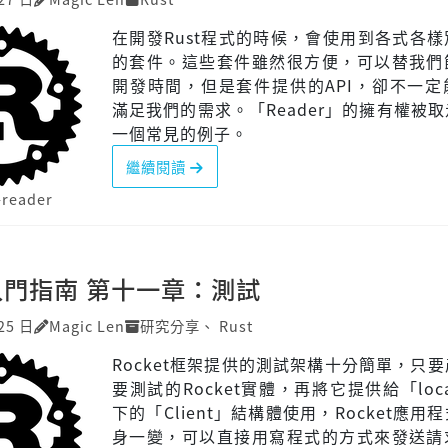
在開發Rust程式的時候，會使用到各式各
的套件。這些套件雖然很方便，可以替我們
開發時間，但是套件提供的API，卻不一定
滿足我們的需求。「Reader」的擁有權被
一個常見的例子。
繼續閱讀
-reader
t入門指南 第十一章：測試
25 日
Magic Len
研究分享
、
Rust
Rocket框架提供的測試架構十分簡單，只
要測試的Rocket實體，再將它提供給「loc
下的「Client」結構體使用，Rocket應用
身一變，可以直接用寫程式的方式來發送請