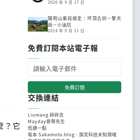
2020 年 9 月 17 日
陽明山東段縱走：坪頂古圳－擎天
崗－小油坑
2014 年 9 月 11 日
免費訂閱本站電子報
免費訂閱
交換連結
Liumang 碎碎念
Mayday麥帶先生
什麼？它
低調一點
坂本 Sakamoto.blog - 探究科技未知領域