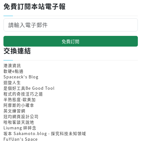
免費訂閱本站電子報
免費訂閱
交換連結
港澳資訊
軟硬e點通
Spaceack's Blog
迴旋人生
是個好工具Be Good Tool
程式的奇技淫巧之道
半熟態度-歐美加
阿摩斯的小確幸
英文練習網
冠均網頁設計公司
哈啦客談天說地
Liumang 碎碎念
坂本 Sakamoto.blog - 探究科技未知領域
FuYUan's Space