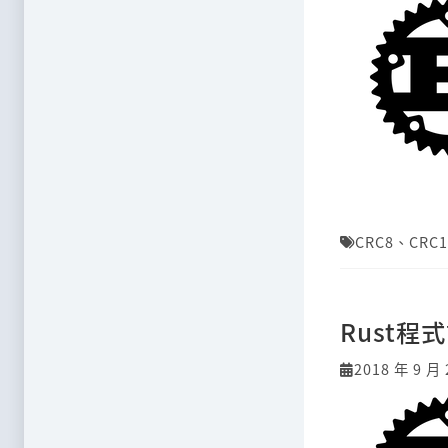
CRC8
、
CRC1
Rust
2018 年 9 月 