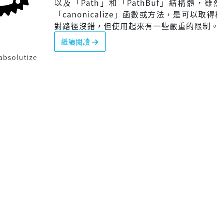
以及「Path」和「PathBuf」結構體，
「canonicalize」函數或方法，是可以取
對路徑沒錯，但使用起來有一些嚴重的限制
繼續閱讀
absolutize