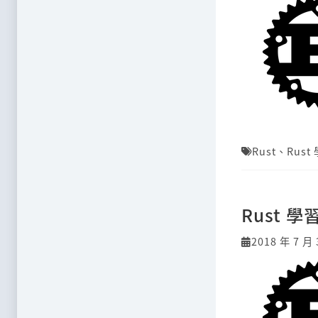
Rust
、
Rust
Rust
2018 年 7 月 