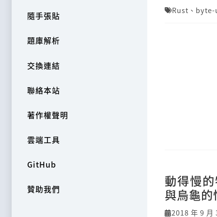
Rust
、
byte-
隨手張貼
題庫解析
交換連結
聯絡本站
著作權聲明
雲端工具
GitHub
動得慢的
贊助我們
與烏龜的
2018 年 9 月 