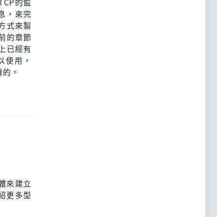
CP的監
息，來完
方式來製
前的章節
o上已經有
可以使用，
器的。
體來建立
紹更多型