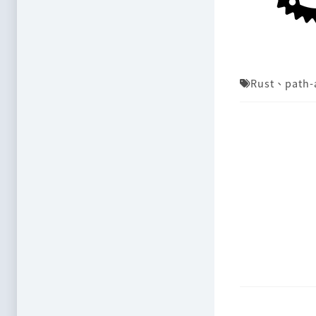
Rust
、
path-