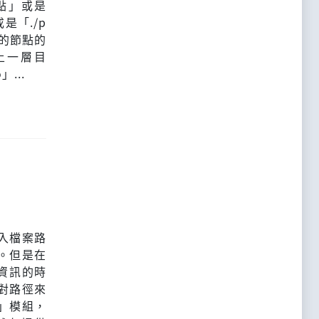
點」或是
是「./p
徑的節點的
上一層目
」...
入檔案路
。但是在
資訊的時
對路徑來
s」模組，