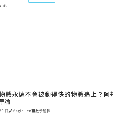
unit
物體永遠不會被動得快的物體追上？阿
悖論
30 日
Magic Len
數學邏輯