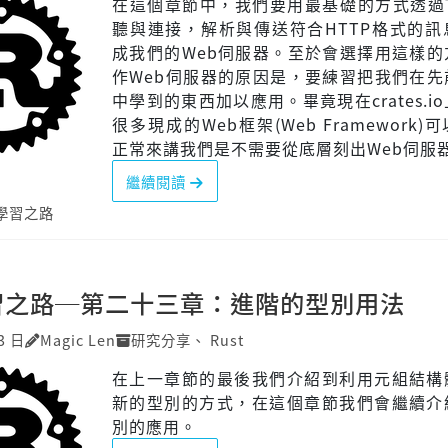
在這個章節中，我們要用最基礎的方式透過T
聽與連接，解析與傳送符合HTTP格式的訊
成我們的Web伺服器。至於會選擇用這樣的
作Web伺服器的原因是，要練習把我們在先
中學到的東西加以應用。畢竟現在crates.i
很多現成的Web框架(Web Framework)
正常來講我們是不需要從底層刻出Web伺服
繼續閱讀
 學習之路
 學習之路─第二十三章：進階的型別用法
3 日
Magic Len
研究分享
、
Rust
在上一章節的最後我們介紹到利用元組結構
新的型別的方式，在這個章節我們會繼續介
別的應用。