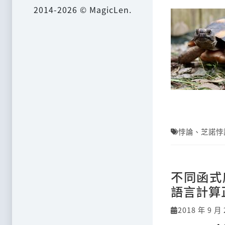
2014-2026 © MagicLen.
悖論
、
芝諾悖
不同函式
語言計算
2018 年 9 月 