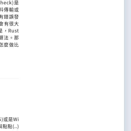
Check)是
料傳輸或
有錯誤發
，會有很大
，Rust
算法。那
該怎麼做比
S)或是Wi
點(..)