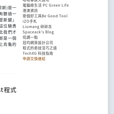
電腦綠生活 PC Green Life
琉斯)是一
港澳資訊
有聽過一
是個好工具Be Good Tool
里斯腱」
iZO手札
這位驍勇
Liumang 碎碎念
此我們才
Spaceack's Blog
低調一點
斯是一個
冠均網頁設計公司
上烏龜的
程式的奇技淫巧之道
TechXG 科技指南
申請交換連結
t程式