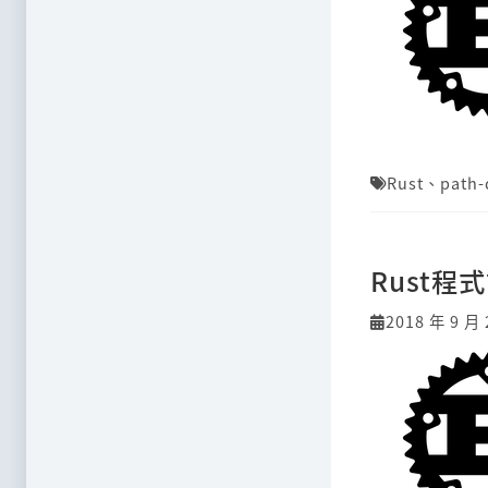
Rust
、
path-
Rust
2018 年 9 月 