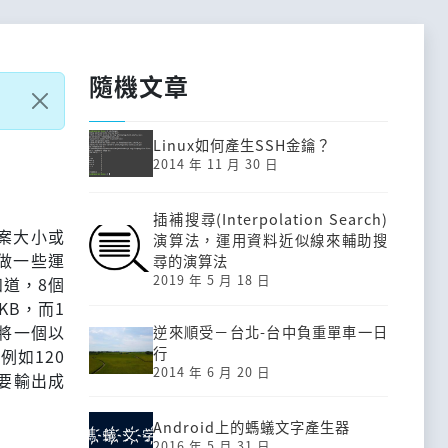
隨機文章
Linux如何產生SSH金鑰？
2014 年 11 月 30 日
插補搜尋(Interpolation Search)
案大小或
演算法，運用資料近似線來輔助搜
做一些運
尋的演算法
2019 年 5 月 18 日
道，8個
KB，而1
要將一個以
逆來順受－台北-台中負重單車一日
行
例如120
2014 年 6 月 20 日
組要輸出成
Android上的螞蟻文字產生器
2016 年 5 月 31 日