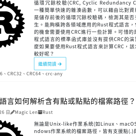
循環冗餘校驗(CRC, Cyclic Redundancy 
一種簡單快速的雜湊函數，可以藉由比對資
是儲存前後的循環冗餘校驗碼，檢測其是否
生。能夠橫跨各領域應用的Rust程式語言
的機會需要使用CRC進行一些計算。可惜的是
程式語言的標準函式庫並沒有提供CRC的演
麼如果要使用Rust程式語言來計算CRC，
較好呢？
繼續閱讀
6
、
CRC32
、
CRC64
、
crc-any
程式語言如何解析含有點或點點的檔案路徑？
26 日
Magic Len
Rust
無論是Unix-like作業系統(如Linux、macO
ndows作業系統的檔案路徑，皆有支援點(.)與點