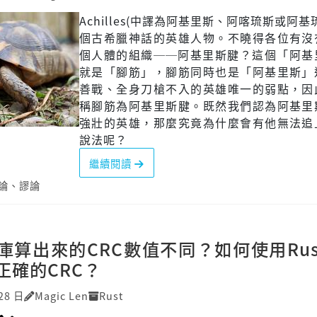
Achilles(中譯為阿基里斯、阿喀琉斯或阿基
個古希臘神話的英雄人物。不曉得各位有沒
個人體的組織──阿基里斯腱？這個「阿基
就是「腳筋」，腳筋同時也是「阿基里斯」
善戰、全身刀槍不入的英雄唯一的弱點，因
稱腳筋為阿基里斯腱。既然我們認為阿基里
強壯的英雄，那麼究竟為什麼會有他無法追
說法呢？
繼續閱讀
論
、
謬論
庫算出來的CRC數值不同？如何使用Rus
正確的CRC？
28 日
Magic Len
Rust