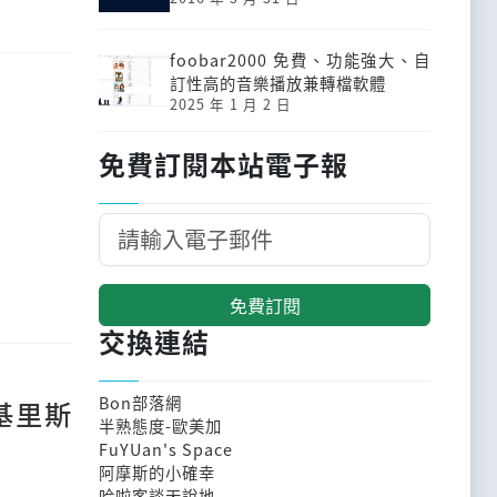
foobar2000 免費、功能強大、自
訂性高的音樂播放兼轉檔軟體
2025 年 1 月 2 日
免費訂閱本站電子報
免費訂閱
交換連結
Bon部落網
基里斯
半熟態度-歐美加
FuYUan's Space
阿摩斯的小確幸
哈啦客談天說地