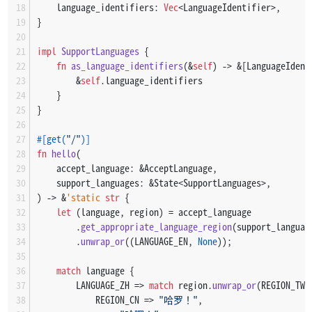
    language_identifiers: 
Vec
<LanguageIdentifier>,
}
impl
SupportLanguages
 {
fn
as_language_identifiers
(&
self
) 
->
 &[LanguageIdent
        &
self
.language_identifiers
    }
}
#[get(
"/"
)]
fn
hello
(
    accept_language: &AcceptLanguage,
    support_languages: &State<SupportLanguages>,
) 
->
 &
'static
str
 {
let
 (language, region) = accept_language
        .
get_appropriate_language_region
(support_languag
        .
unwrap_or
((LANGUAGE_EN, 
None
));
match
 language {
        LANGUAGE_ZH => 
match
 region.
unwrap_or
(REGION_TW)
            REGION_CN => 
"哈罗！"
,