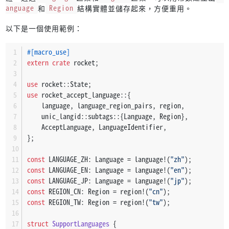
anguage
和
Region
結構實體並儲存起來，方便重用。
以下是一個使用範例：
#[macro_use]
extern
crate
 rocket;
use
 rocket::State;
use
 rocket_accept_language::{
    language, language_region_pairs, region,
    unic_langid::subtags::{Language, Region},
    AcceptLanguage, LanguageIdentifier,
};
const
 LANGUAGE_ZH: Language = language!(
"zh"
);
const
 LANGUAGE_EN: Language = language!(
"en"
);
const
 LANGUAGE_JP: Language = language!(
"jp"
);
const
 REGION_CN: Region = region!(
"cn"
);
const
 REGION_TW: Region = region!(
"tw"
);
struct
SupportLanguages
 {