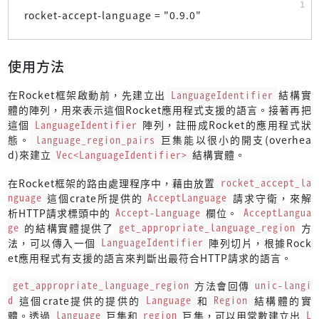
rocket-accept-language = "
0.9.0
"
使用方法
在Rocket框架啟動前，先建立出
LanguageIdentifier
結構實
體的陣列，用來表示這個Rocket應用程式支援的語言。接著再把
這個
LanguageIdentifier
陣列，註冊成Rocket的應用程式狀
態。
language_region_pairs
巨集能以很小的開支(overhea
d)來建立
Vec<LanguageIdentifier>
結構實體。
在Rocket框架的路由處理程序中，藉由放置
rocket_accept_la
nguage
這個crate所提供的
AcceptLanguage
請求守衛，來解
析HTTP請求標頭中的
Accept-Language
欄位。
AcceptLangua
ge
的結構實體提供了
get_appropriate_language_region
方
法，可以傳入一個
LanguageIdentifier
陣列切片，根據Rock
et應用程式有支援的語言來判斷出最符合HTTP請求的語言。
get_appropriate_language_region
方法會回傳
unic-langi
d
這個crate提供的提供的
Language
和
Region
結構體的實
體。透過
language
巨集和
region
巨集，可以用常數建立出
L