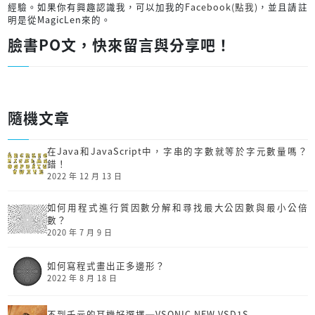
經驗。如果你有興趣認識我，可以加我的
Facebook(點我)
，並且請註
明是從MagicLen來的。
臉書PO文，快來留言與分享吧！
隨機文章
在Java和JavaScript中，字串的字數就等於字元數量嗎？
錯！
2022 年 12 月 13 日
如何用程式進行質因數分解和尋找最大公因數與最小公倍
數？
2020 年 7 月 9 日
如何寫程式畫出正多邊形？
2022 年 8 月 18 日
不到千元的耳機好選擇─VSONIC NEW VSD1S