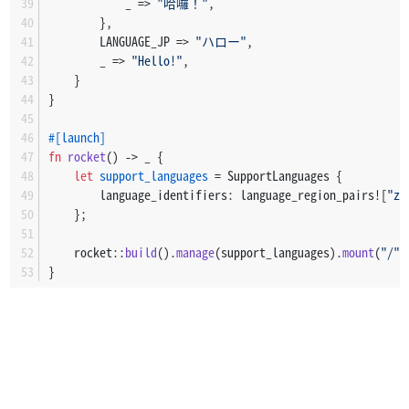
            _ => 
"哈囉！"
,
        },
        LANGUAGE_JP => 
"ハロー"
,
        _ => 
"Hello!"
,
    }
}
#[launch]
fn
rocket
() 
->
 _ {
let
support_languages
 = SupportLanguages {
        language_identifiers: language_region_pairs![
"zh
    };
    rocket::
build
().
manage
(support_languages).
mount
(
"/"
,
}