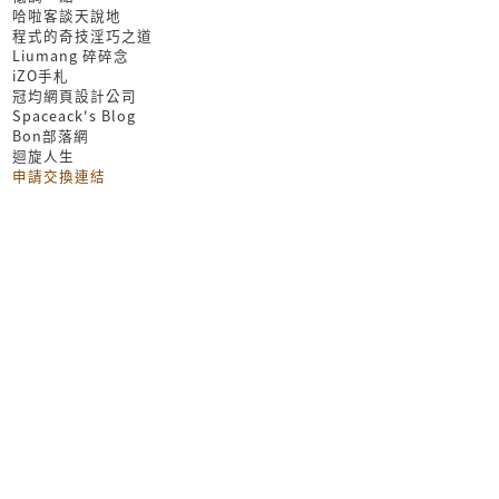
哈啦客談天說地
程式的奇技淫巧之道
Liumang 碎碎念
iZO手札
冠均網頁設計公司
Spaceack's Blog
Bon部落網
迴旋人生
申請交換連結