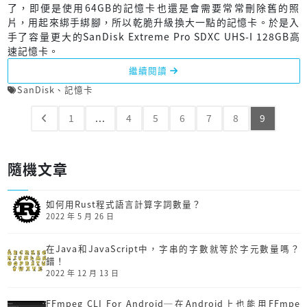
了，即便是使用64GB的記憶卡也還是會需要常常刪除舊的照
片，用起來綁手綁腳，所以乾脆升級換大一點的記憶卡。於是入
手了容量更大的SanDisk Extreme Pro SDXC UHS-I 128GB高
速記憶卡。
繼續閱讀
SanDisk
、
記憶卡
1
...
4
5
6
7
8
9
隨機文章
如何用Rust程式語言計算字詞數量？
2022 年 5 月 26 日
在Java和JavaScript中，字串的字數就等於字元數量嗎？
錯！
2022 年 12 月 13 日
FFmpeg CLI For Android─在Android上也能用FFmpe