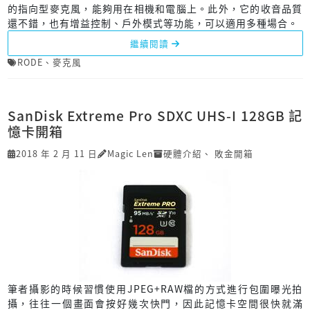
的指向型麥克風，能夠用在相機和電腦上。此外，它的收音品質
還不錯，也有增益控制、戶外模式等功能，可以適用多種場合。
繼續閱讀
RODE
、
麥克風
SanDisk Extreme Pro SDXC UHS-I 128GB 記
憶卡開箱
2018 年 2 月 11 日
Magic Len
硬體介紹
、
敗金開箱
筆者攝影的時候習慣使用JPEG+RAW檔的方式進行包圍曝光拍
攝，往往一個畫面會按好幾次快門，因此記憶卡空間很快就滿