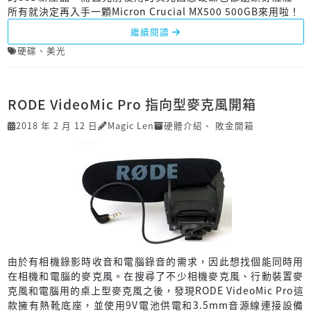
所有就決定再入手一顆Micron Crucial MX500 500GB來用啦！
繼續閱讀
硬碟
、
美光
RODE VideoMic Pro 指向型麥克風開箱
2018 年 2 月 12 日
Magic Len
硬體介紹
、
敗金開箱
由於有相機錄影時收音和電腦錄音的需求，因此想找個能同時用
在相機和電腦的麥克風。在搜尋了不少相機麥克風、行動裝置麥
克風和電腦用的桌上型麥克風之後，發現RODE VideoMic Pro這
款擁有熱靴底座，並使用9V電池供電和3.5mm音源線連接設備