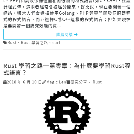
t、PHP)和高效卻難懂而相對低階的程式語言(如C、C++)，在設
計程式時，這兩者經常會被區分開來。好比說，現在要開發一個
網站，通常人們會選擇使用Golang、PHP等專門開發伺服器程
式的程式語言，而非選擇C或C++這樣的程式語言；但如果現在
是要開發一個講究效能的資...
繼續閱讀
Rust
、
Rust 學習之路
、
curl
Rust 學習之路─第零章：為什麼要學習Rust程
式語言？
2018 年 6 月 10 日
Magic Len
研究分享
、
Rust