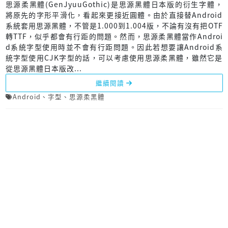
思源柔黑體(GenJyuuGothic)是思源黑體日本版的衍生字體，
將原先的字形平滑化，看起來更接近圓體。由於直接替Android
系統套用思源黑體，不管是1.000到1.004版，不論有沒有把OTF
轉TTF，似乎都會有行距的問題。然而，思源柔黑體當作Androi
d系統字型使用時並不會有行距問題。因此若想要讓Android系
統字型使用CJK字型的話，可以考慮使用思源柔黑體，雖然它是
從思源黑體日本版改...
繼續閱讀
Android
、
字型
、
思源柔黑體