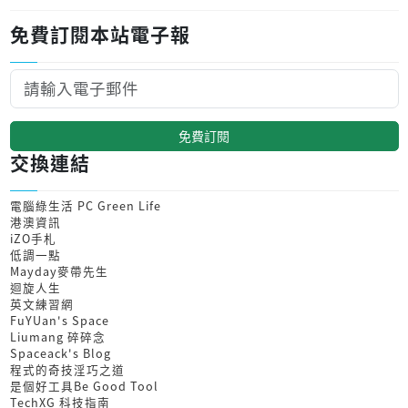
免費訂閱本站電子報
免費訂閱
交換連結
電腦綠生活 PC Green Life
港澳資訊
iZO手札
低調一點
Mayday麥帶先生
迴旋人生
英文練習網
FuYUan's Space
Liumang 碎碎念
Spaceack's Blog
程式的奇技淫巧之道
是個好工具Be Good Tool
TechXG 科技指南