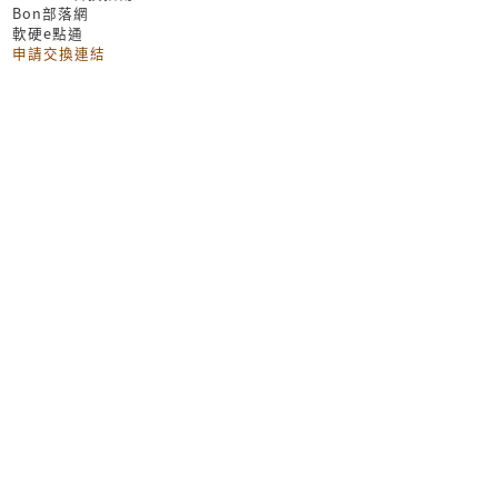
Bon部落網
軟硬e點通
申請交換連結