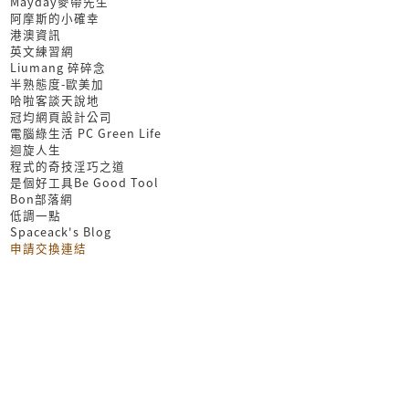
Mayday麥帶先生
阿摩斯的小確幸
港澳資訊
英文練習網
Liumang 碎碎念
半熟態度-歐美加
哈啦客談天說地
冠均網頁設計公司
電腦綠生活 PC Green Life
迴旋人生
程式的奇技淫巧之道
是個好工具Be Good Tool
Bon部落網
低調一點
Spaceack's Blog
申請交換連結