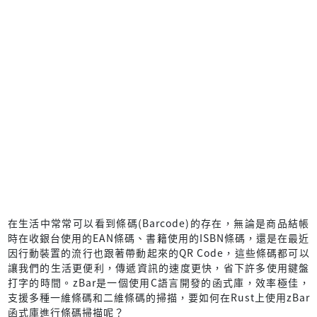
在生活中常常可以看到條碼(Barcode)的存在，無論是商品結帳
時在收銀台使用的EAN條碼、書籍使用的ISBN條碼，還是在最近
因行動裝置的流行也跟著帶動起來的QR Code，這些條碼都可以
讓我們的生活更便利，傳遞資訊的速度更快，省下許多使用鍵盤
打字的時間。zBar是一個使用C語言開發的函式庫，效率極佳，
支援多種一維條碼和二維條碼的掃描，要如何在Rust上使用zBar
函式庫進行條碼掃描呢？