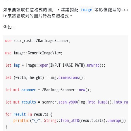
如果要讀取任意格式的圖片，建議搭配
image
等影像處理的cra
te來將讀取到的圖片轉為灰階格式。
例如：
use
 zbar_rust::ZBarImageScanner;
use
 image::GenericImageView;
let
img
 = image::
open
(INPUT_IMAGE_PATH).
unwrap
();
let
 (width, height) = img.
dimensions
();
let
mut 
scanner
 = ZBarImageScanner::
new
();
let
mut 
results
 = scanner.
scan_y800
(img.
into_luma8
().
into_raw
for
result
in
 results {
println!
(
"{}"
, 
String
::
from_utf8
(result.data).
unwrap
())
}