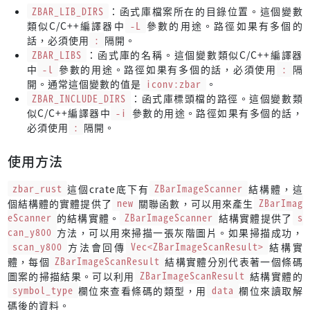
ZBAR_LIB_DIRS
：函式庫檔案所在的目錄位置。這個變數
類似C/C++編譯器中
-L
參數的用途。路徑如果有多個的
話，必須使用
:
隔開。
ZBAR_LIBS
：函式庫的名稱。這個變數類似C/C++編譯器
中
-l
參數的用途。路徑如果有多個的話，必須使用
:
隔
開。通常這個變數的值是
iconv:zbar
。
ZBAR_INCLUDE_DIRS
：函式庫標頭檔的路徑。這個變數類
似C/C++編譯器中
-i
參數的用途。路徑如果有多個的話，
必須使用
:
隔開。
使用方法
zbar_rust
這個crate底下有
ZBarImageScanner
結構體，這
個結構體的實體提供了
new
關聯函數，可以用來產生
ZBarImag
eScanner
的結構實體。
ZBarImageScanner
結構實體提供了
s
can_y800
方法，可以用來掃描一張灰階圖片。如果掃描成功，
scan_y800
方法會回傳
Vec<ZBarImageScanResult>
結構實
體，每個
ZBarImageScanResult
結構實體分別代表著一個條碼
圖案的掃描結果。可以利用
ZBarImageScanResult
結構實體的
symbol_type
欄位來查看條碼的類型，用
data
欄位來讀取解
碼後的資料。