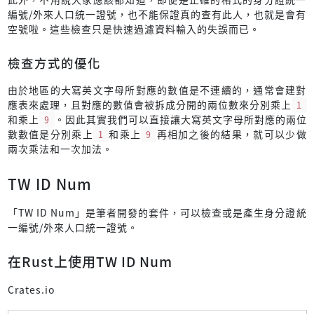
編號/外來人口統一證號，也不能保證真的查有此人，也就是會有
空號啦。這些檢查只是快速過濾資料輸入的失誤而已。
檢查方式的優化
由於地區的大寫英文字母所對應的數值是不連續的，通常會建對
應表來處理，且對應的數值會被拆成分開的兩位數來分別乘上
1
和乘上
9
。因此其實我們可以直接讓大寫英文字母所對應的兩位
數數值是分別乘上
1
和乘上
9
再相加之後的結果，就可以少做
兩次乘法和一次加法。
TW ID Num
「TW ID Num」是筆者開發的套件，可以檢查或是產生身分證統
一編號/外來人口統一證號。
在Rust上使用TW ID Num
Crates.io