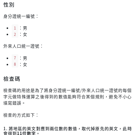
性別
身分證統一編號：
1
：男
2
：女
外來人口統一證號：
7
：男
8
：女
檢查碼
檢查碼的用途是為了將身分證統一編號/外來人口統一證號的每個
字元做特殊運算之後得到的數值能夠符合某個規則，避免不小心
填寫錯誤。
檢查的方式如下：
1. 將地區的英文對應到兩位數的數值，取代掉原先的英文，此時
會得到
11位數字
。