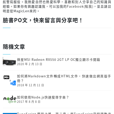
航警局服役。我熱愛自然也熱愛科學，喜歡和別人分享自己的知識與
經驗。如果你有興趣認識我，可以加我的
Facebook(點我)
，並且請註
明是從MagicLen來的。
臉書PO文，快來留言與分享吧！
隨機文章
微星MSI Radeon RX550 2GT LP OC獨立顯示卡開箱
2020 年 2 月 13 日
如何將Markdown文件轉成HTML文件，快速做出網頁版手
冊？
2018 年 12 月 11 日
如何使用Node.js快速搜尋字串？
2017 年 8 月 8 日
TypeScript 學習之路─第二章：用TypeScript寫個猜數字