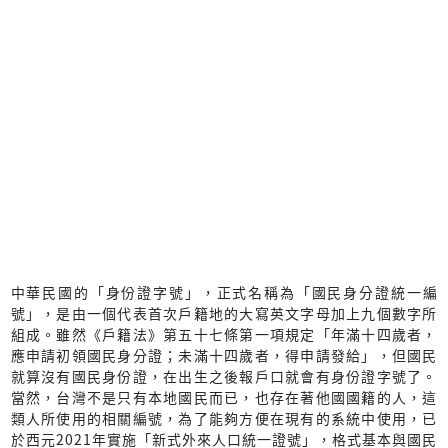
中華民國的「身份證字號」，正式名稱為「國民身分證統一編
號」，是由一個代表首次戶籍地的大寫英文字母加上九個數字所
組成。雖然《戶籍法》第五十七條第一項規定「年滿十四歲者，
應申請初領國民身分證；未滿十四歲者，得申請發給」，但國民
就算沒有國民身份證，在出生之後報戶口就會有身份證字號了。
當然，台灣不是只有本地國民而已，也存在著他國國籍的人，這
類人所使用的相關編號，為了能夠方便在現有的系統中使用，已
於西元2021年實施「新式外來人口統一證號」，格式基本與國民