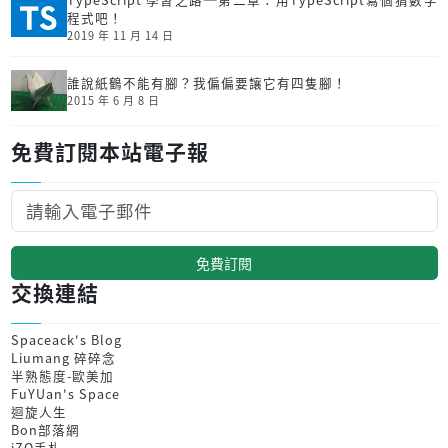
程式吧！
2019 年 11 月 14 日
誰說紙鶴不能有腳？我偏偏要讓它有四隻腳！
2015 年 6 月 8 日
免費訂閱本站電子報
免費訂閱
交換連結
Spaceack's Blog
Liumang 碎碎念
半熟態度-歐美加
FuYUan's Space
迴旋人生
Bon部落網
iZO手札