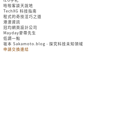
哈啦客談天說地
TechXG 科技指南
程式的奇技淫巧之道
港澳資訊
冠均網頁設計公司
Mayday麥帶先生
低調一點
坂本 Sakamoto.blog - 探究科技未知領域
申請交換連結