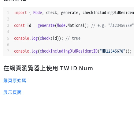
import
 { 
Mode
, check, generate, checkIncludingOldResident
const
 id = 
generate
(
Mode
.
National
); 
// e.g. "A123456789"
console
.
log
(
check
(id)); 
// true
console
.
log
(
checkIncludingOldResidentID
(
"HD12345678"
)); 
/
在網頁瀏覽器上使用 TW ID Num
網頁原始碼
展示頁面