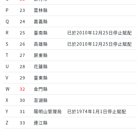
P
23
雲林縣
Q
24
嘉義縣
R
25
臺南縣
已於2010年12月25日停止賦配
S
26
高雄縣
已於2010年12月25日停止賦配
T
27
屏東縣
U
28
花蓮縣
V
29
臺東縣
W
32
金門縣
X
30
澎湖縣
Y
31
陽明山管理局
已於1974年1月1日停止賦配
Z
33
連江縣