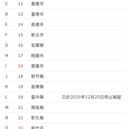
C
12
基隆市
D
13
臺南市
E
14
高雄市
F
15
新北市
G
16
宜蘭縣
H
17
桃園市
I
34
嘉義市
J
18
新竹縣
K
19
苗栗縣
L
20
臺中縣
已於2010年12月25日停止賦配
M
21
南投縣
N
22
彰化縣
O
35
新竹市