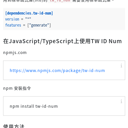
[dependencies.tw-id-num]
version
 = 
"*"
features
 = [
"generate"
]
在JavaScript/TypeScript上使用TW ID Num
npmjs.com
https://www.npmjs.com/package/tw-id-num
npm 安裝指令
npm install tw-id-num
使用方法