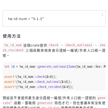
tw-id-num = "
0.1.3
"
使用方法
tw_id_num
這個crate提供
check
、
check_national
、
che
ck_resident
三個函數來檢查身分證統一編號/外來人口統一證
號。
let
id
 = tw_id_num::
generate_national
(
Some
(tw_id_num::Sex::Ma
assert!
(tw_id_num::
check
(&id));
assert!
(tw_id_num::
check_national
(&id));
assert!
(!tw_id_num::
check_resident
(&id));
預設並不會提供產生身分證統一編號/外來人口統一證號的
gene
rate*
函數，要啟用
generate
特色才行，但也會讓本來沒有使
用到標準函式庫(std)的
tw_id_num
需要使用標準函式庫。