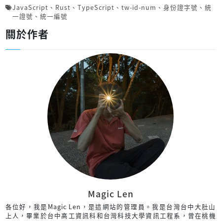
JavaScript
、
Rust
、
TypeScript
、
tw-id-num
、
身份證字號
、
統
一證號
、
統一編號
關於作者
Magic Len
各位好，我是Magic Len，是這網站的管理員。我是台灣台中大肚山
上人，畢業於台中高工資訊科和台灣科技大學資訊工程系，曾在桃機