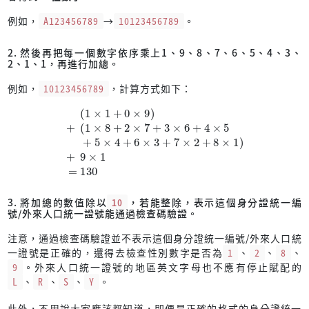
例如，
A123456789
→
10123456789
。
2. 然後再把每一個數字依序乘上1、9、8、7、6、5、4、3、
2、1、1，再進行加總。
例如，
10123456789
，計算方式如下：
(
1
×
1
+
0
×
9
)
+
(
1
×
×
2
8
+
+
8
2
×
×
1
7
)
+
+
3
9
×
×
6
1
+
=
4
130
×
5
+
5
×
4
+
6
×
3
+
7
3. 將加總的數值除以
10
，若能整除，表示這個身分證統一編
號/外來人口統一證號能通過檢查碼驗證。
注意，通過檢查碼驗證並不表示這個身分證統一編號/外來人口統
一證號是正確的，還得去檢查性別數字是否為
1
、
2
、
8
、
9
。外來人口統一證號的地區英文字母也不應有停止賦配的
L
、
R
、
S
、
Y
。
此外，不用說大家應該都知道，即便是正確的格式的身分證統一