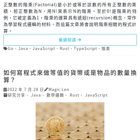
正整數的階乘(Factorial)是小於或等於該數的所有正整數的乘
積，若正整數為N，用N!來表示N的階乘。至於0!是階乘的特
例，它被定義為1。階乘的運算具有遞迴(recursion)概念，常作
為學習程式邏輯的材料，而這篇文章將會說明階乘相關的程式計
算。
繼續閱讀
Go
、
Java
、
JavaScript
、
Rust
、
TypeScript
、
階乘
如何寫程式來做等值的貨幣或是物品的數量換
算？
2022 年 7 月 28 日
Magic Len
研究分享
、
Java
、
數學邏輯
、
Rust
、
JavaScript