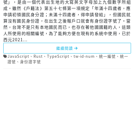
號」，是由一個代表出生地的大寫英文字母加上九個數字所組
成。雖然《戶籍法》第五十七條第一項規定「年滿十四歲者，應
申請初領國民身分證；未滿十四歲者，得申請發給」，但國民就
算沒有國民身份證，在出生之後報戶口就會有身份證字號了。當
然，台灣不是只有本地國民而已，也存在著他國國籍的人，這類
人所使用的相關編號，為了能夠方便在現有的系統中使用，已於
西元2021...
繼續閱讀
JavaScript
、
Rust
、
TypeScript
、
tw-id-num
、
統一編號
、
統一
證號
、
身份證字號