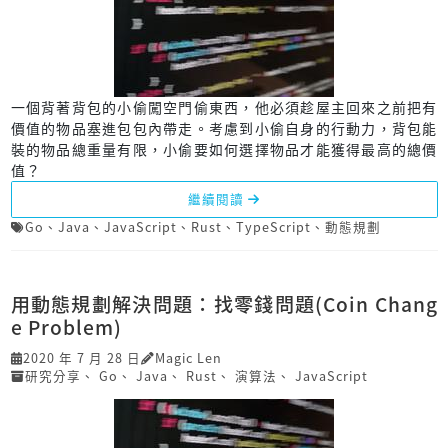
一個背著背包的小偷闖空門偷東西，他必須趁屋主回來之前把有
價值的物品塞進包包內帶走。考慮到小偷自身的行動力，背包能
裝的物品總重量有限，小偷要如何選擇物品才能獲得最高的總價
值？
繼續閱讀
Go
、
Java
、
JavaScript
、
Rust
、
TypeScript
、
動態規劃
用動態規劃解決問題：找零錢問題(Coin Chang
e Problem)
2020 年 7 月 28 日
Magic Len
研究分享
、
Go
、
Java
、
Rust
、
演算法
、
JavaScript