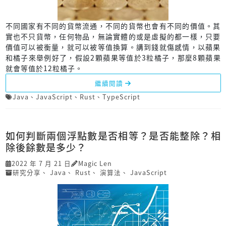
不同國家有不同的貨幣流通，不同的貨幣也會有不同的價值。其
實也不只貨幣，任何物品，無論實體的或是虛擬的都一樣，只要
價值可以被衡量，就可以被等值換算。講到錢就傷感情，以蘋果
和橘子來舉例好了，假設2顆蘋果等值於3粒橘子，那麼8顆蘋果
就會等值於12粒橘子。
繼續閱讀
Java
、
JavaScript
、
Rust
、
TypeScript
如何判斷兩個浮點數是否相等？是否能整除？相
除後餘數是多少？
2022 年 7 月 21 日
Magic Len
研究分享
、
Java
、
Rust
、
演算法
、
JavaScript