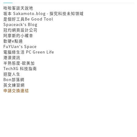
哈啦客談天說地
坂本 Sakamoto.blog - 探究科技未知領域
是個好工具Be Good Tool
Spaceack's Blog
冠均網頁設計公司
阿摩斯的小確幸
軟硬e點通
FuYUan's Space
電腦綠生活 PC Green Life
港澳資訊
半熟態度-歐美加
TechXG 科技指南
迴旋人生
Bon部落網
英文練習網
申請交換連結