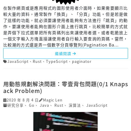
在製作網頁或是應用程式的圖形使用者介面時，如果需要顯示比
較大量的資料，通常製作「換頁」、「分頁」功能。但是若是做
了這樣的功能，就必須要讓使用者能夠有方法進行「跳頁」的動
作。要讓使用者能夠在圖形介面上進行跳頁，比較簡單的方式就
是弄個下拉式選單把所有頁碼列出來讓使用者選，或者乾脆放上
一個文字輸入方塊直接讓使用者自行輸入要查詢的頁碼。當然，
比較潮的方式還是弄一個數字分頁導覽列(Pagination Ba...
繼續閱讀
JavaScript
、
Rust
、
TypeScript
、
paginator
用動態規劃解決問題：零壹背包問題(0/1 Knaps
ack Problem)
2020 年 8 月 4 日
Magic Len
研究分享
、
Go
、
Java
、
Rust
、
演算法
、
JavaScript