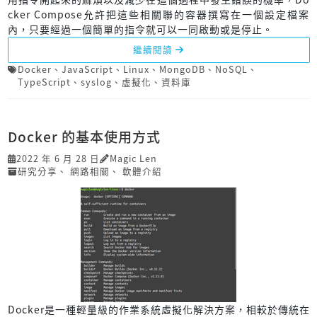
cker Compose允許把這些相關聯的容器撰寫在一個設定檔案
內，只要經過一個簡單的指令就可以一同啟動或是停止。
繼續閱讀
Docker
、
JavaScript
、
Linux
、
MongoDB
、
NoSQL
、
TypeScript
、
syslog
、
虛擬化
、
資料庫
Docker 的基本使用方式
2022 年 6 月 28 日
Magic Len
研究分享
、
網路相關
、
軟體介紹
Docker是一種輕量級的作業系統虛擬化解決方案，相較於傳統在