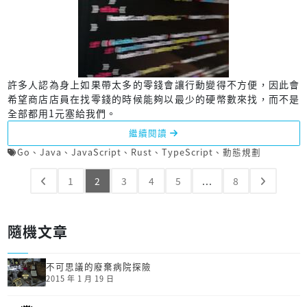
許多人認為身上如果帶太多的零錢會讓行動變得不方便，因此會
希望商店店員在找零錢的時候能夠以最少的硬幣數來找，而不是
全部都用1元塞給我們。
繼續閱讀
Go
、
Java
、
JavaScript
、
Rust
、
TypeScript
、
動態規劃
1
2
3
4
5
...
8
隨機文章
不可思議的廢棄病院探險
2015 年 1 月 19 日