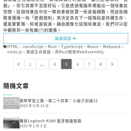
戲」，但它其實不怎麼好玩，它是透過電腦來模擬出一個培養皿
空間，這個培養皿中在一開始會被放置一些虛擬細胞，而這些細
胞會遵循一些「遊戲規則」來決定其在下一個階段是持續生存、
還是要繁殖、抑或是毀滅。藉由圖像化這個培養皿，我們可以從
中觀察到一些有趣(?)的圖像。
繼續閱讀
HTML
、
JavaScript
、
Rust
、
TypeScript
、
Wasm
、
Webpack
、
node.js
、
康威生命遊戲
、
用Rust開發Web­Assembly
1
...
4
5
6
7
8
隨機文章
鋼琴學習之路─第二十四章：小曲子初級12
2025 年 6 月 12 日
羅技Logitech K580 藍芽鍵盤開箱
2022 年 2 月 3 日