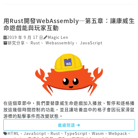
用Rust開發Web­Assembly─第五章：讓康威生
命遊戲能與玩家互動
2019 年 9 月 17 日
Magic Len
研究分享
、
Rust
、
Webassembly
、
JavaScript
在這個章節中，我們要替康威生命遊戲加入播放、暫停和逐格播
放這幾個時間控制的功能，並且讓培養皿中的格子會因玩家滑鼠
游標的點擊事件而改變狀態。
繼續閱讀
HTML
、
JavaScript
、
Rust
、
TypeScript
、
Wasm
、
Webpack
、