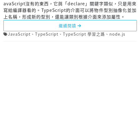
avaScript沒有的東西，它與「declare」關鍵字類似，只是用來
寫給編譯器看的。TypeScript的介面可以將物件型別抽像化並加
上名稱，形成新的型別，還能讓類別根據介面來添加屬性。
繼續閱讀
JavaScript
、
TypeScript
、
TypeScript 學習之路
、
node.js