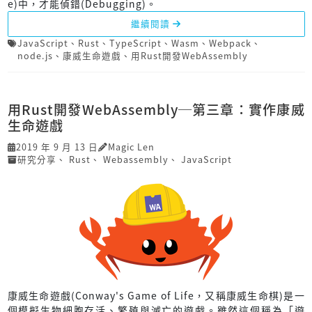
e)中，才能偵錯(Debugging)。
繼續閱讀
JavaScript
、
Rust
、
TypeScript
、
Wasm
、
Webpack
、
node.js
、
康威生命遊戲
、
用Rust開發Web­Assembly
用Rust開發Web­Assembly─第三章：實作康威
生命遊戲
2019 年 9 月 13 日
Magic Len
研究分享
、
Rust
、
Webassembly
、
JavaScript
康威生命遊戲(Conway's Game of Life，又稱康威生命棋)是一
個模擬生物細胞存活、繁殖與滅亡的遊戲。雖然這個稱為「遊