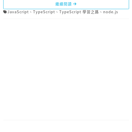
繼續閱讀
JavaScript
、
TypeScript
、
TypeScript 學習之路
、
node.js