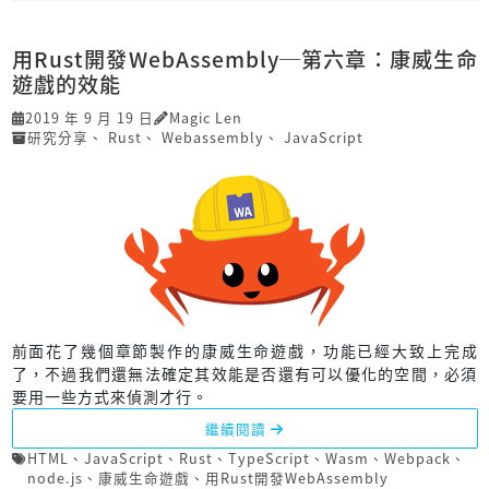
用Rust開發Web­Assembly─第六章：康威生命
遊戲的效能
2019 年 9 月 19 日
Magic Len
研究分享
、
Rust
、
Webassembly
、
JavaScript
前面花了幾個章節製作的康威生命遊戲，功能已經大致上完成
了，不過我們還無法確定其效能是否還有可以優化的空間，必須
要用一些方式來偵測才行。
繼續閱讀
HTML
、
JavaScript
、
Rust
、
TypeScript
、
Wasm
、
Webpack
、
node.js
、
康威生命遊戲
、
用Rust開發Web­Assembly