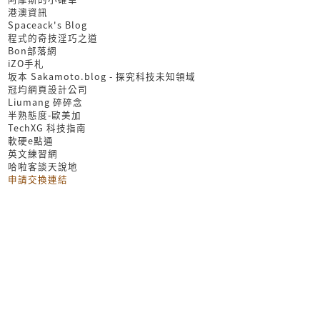
港澳資訊
Spaceack's Blog
程式的奇技淫巧之道
Bon部落網
iZO手札
坂本 Sakamoto.blog - 探究科技未知領域
冠均網頁設計公司
Liumang 碎碎念
半熟態度-歐美加
TechXG 科技指南
軟硬e點通
英文練習網
哈啦客談天說地
申請交換連結