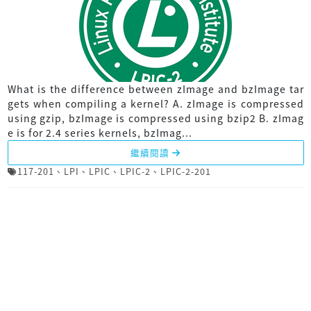
What is the difference between zImage and bzImage tar
gets when compiling a kernel? A. zImage is compressed
using gzip, bzImage is compressed using bzip2 B. zImag
e is for 2.4 series kernels, bzImag...
繼續閱讀
117-201
、
LPI
、
LPIC
、
LPIC-2
、
LPIC-2-201