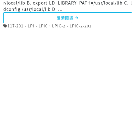
r/local/lib B. export LD_LIBRARY_PATH=/usr/local/lib C. l
dconfig /usr/local/lib D. ...
繼續閱讀
117-201
、
LPI
、
LPIC
、
LPIC-2
、
LPIC-2-201