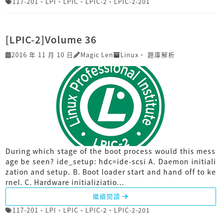
117-201
、
LPI
、
LPIC
、
LPIC-2
、
LPIC-2-201
[LPIC-2]Volume 36
2016 年 11 月 10 日
Magic Len
Linux
、
題庫解析
During which stage of the boot process would this mess
age be seen? ide_setup: hdc=ide-scsi A. Daemon initiali
zation and setup. B. Boot loader start and hand off to ke
rnel. C. Hardware initializiatio...
繼續閱讀
117-201
、
LPI
、
LPIC
、
LPIC-2
、
LPIC-2-201