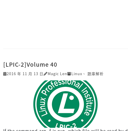
[LPIC-2]Volume 40
2016 年 11 月 13 日
Magic Len
Linux
、
題庫解析
If the command arp -f is run, which file will be read by d