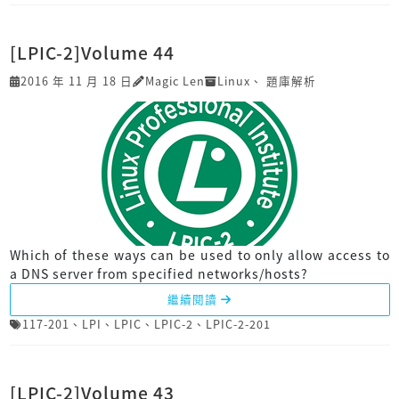
[LPIC-2]Volume 44
2016 年 11 月 18 日
Magic Len
Linux
、
題庫解析
Which of these ways can be used to only allow access to
a DNS server from specified networks/hosts?
繼續閱讀
117-201
、
LPI
、
LPIC
、
LPIC-2
、
LPIC-2-201
[LPIC-2]Volume 43