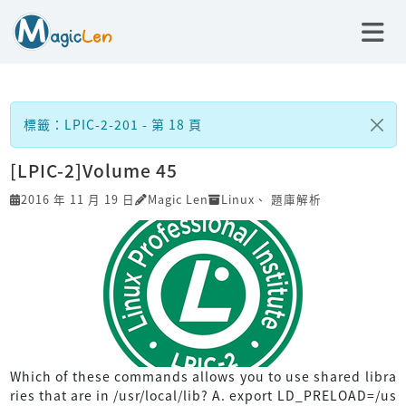
標籤：LPIC-2-201 - 第 18 頁
[LPIC-2]Volume 45
2016 年 11 月 19 日
Magic Len
Linux
、
題庫解析
Which of these commands allows you to use shared libra
ries that are in /usr/local/lib? A. export LD_PRELOAD=/us