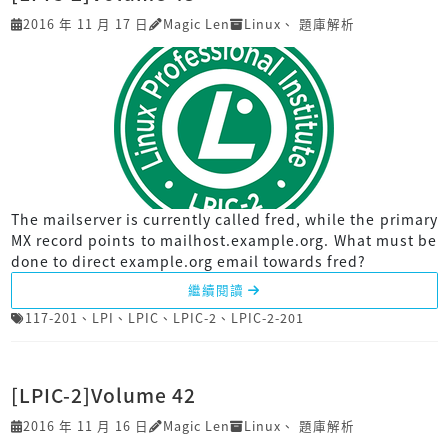
2016 年 11 月 17 日
Magic Len
Linux
、
題庫解析
The mailserver is currently called fred, while the primary
MX record points to mailhost.example.org. What must be
done to direct example.org email towards fred?
繼續閱讀
117-201
、
LPI
、
LPIC
、
LPIC-2
、
LPIC-2-201
[LPIC-2]Volume 42
2016 年 11 月 16 日
Magic Len
Linux
、
題庫解析