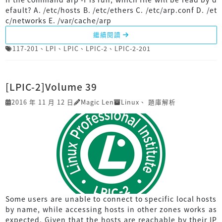
efault? A. /etc/hosts B. /etc/ethers C. /etc/arp.conf D. /et
c/networks E. /var/cache/arp
繼續閱讀
117-201
、
LPI
、
LPIC
、
LPIC-2
、
LPIC-2-201
[LPIC-2]Volume 39
2016 年 11 月 12 日
Magic Len
Linux
、
題庫解析
Some users are unable to connect to specific local hosts
by name, while accessing hosts in other zones works as
expected. Given that the hosts are reachable by their IP