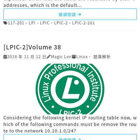
addresses, which is the default...
繼續閱讀
117-201
、
LPI
、
LPIC
、
LPIC-2
、
LPIC-2-201
[LPIC-2]Volume 38
2016 年 11 月 12 日
Magic Len
Linux
、
題庫解析
Considering the following kernel IP routing table now, w
hich of the following commands must be remove the rou
te to the network 10.10.1.0/24?
繼續閱讀