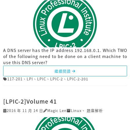
A DNS server has the IP address 192.168.0.1. Which TWO
of the following need to be done on a client machine to
use this DNS server?
繼續閱讀
117-201
、
LPI
、
LPIC
、
LPIC-2
、
LPIC-2-201
[LPIC-2]Volume 41
2016 年 11 月 14 日
Magic Len
Linux
、
題庫解析