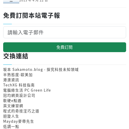
2013 年 4 月 22 日
免費訂閱本站電子報
免費訂閱
交換連結
坂本 Sakamoto.blog - 探究科技未知領域
半熟態度-歐美加
港澳資訊
TechXG 科技指南
電腦綠生活 PC Green Life
冠均網頁設計公司
軟硬e點通
英文練習網
程式的奇技淫巧之道
迴旋人生
Mayday麥帶先生
低調一點