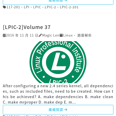
117-201
、
LPI
、
LPIC
、
LPIC-2
、
LPIC-2-201
[LPIC-2]Volume 37
2016 年 11 月 11 日
Magic Len
Linux
、
題庫解析
After configuring a new 2.4 series kernel, all dependenci
es, such as included files, need to be created. How can t
his be achieved? A. make dependencies B. make clean
C. make mrproper D. make dep E. m...
繼續閱讀