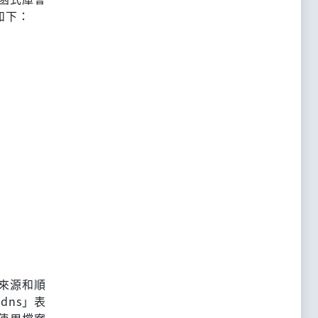
表如下：
的來源和順
dns」表
能使用檔案