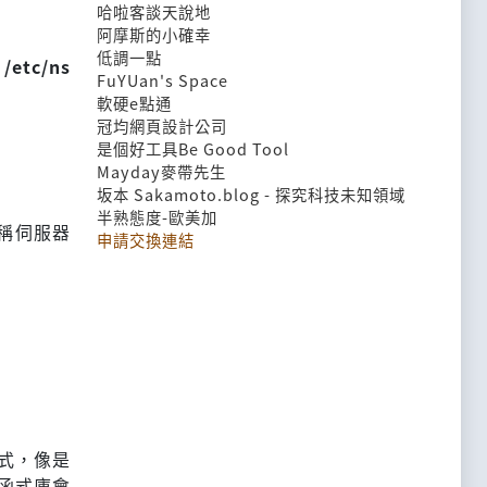
哈啦客談天說地
阿摩斯的小確幸
低調一點
 /etc/ns
FuYUan's Space
軟硬e點通
冠均網頁設計公司
是個好工具Be Good Tool
Mayday麥帶先生
坂本 Sakamoto.blog - 探究科技未知領域
半熟態度-歐美加
名稱伺服器
申請交換連結
式，像是
言的函式庫會