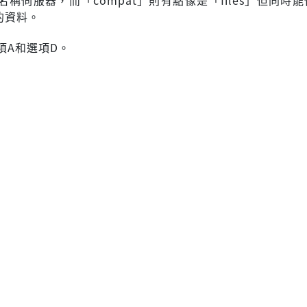
的資料。
項A和選項D。