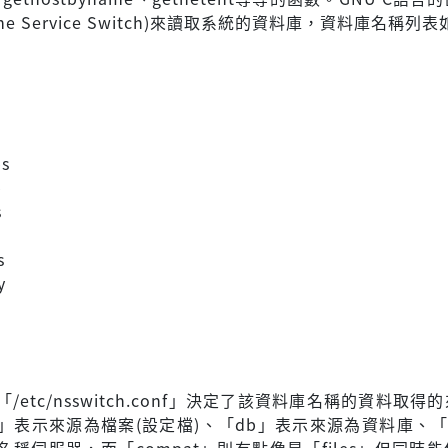
me Service Switch)來讀取系統的資料庫，資料庫名稱列
ps
p
s
s
y
「/etc/nsswitch.conf」決定了該資料庫名稱的資料取得
es」表示來源為檔案(設定檔)、「db」表示來源為資料庫、「
稱伺服器，而「compat」則有點像是「files」但同時