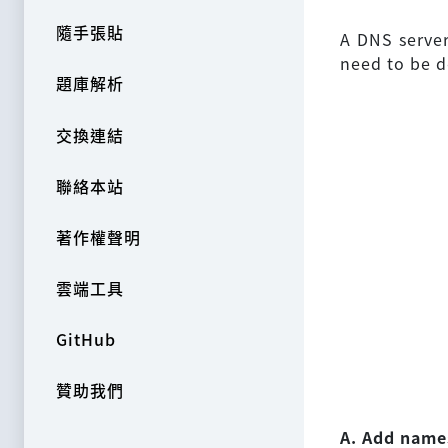
隨手張貼
A DNS server
need to be d
題庫解析
交換連結
聯絡本站
著作權聲明
雲端工具
GitHub
贊助我們
A. Add names