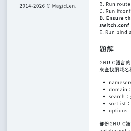
B. Run route
2014-2026 © MagicLen.
C. Run ifcon
D. Ensure th
switch.conf 
E. Run bind 
題解
GNU C語言
來查找網域名
names
domai
searc
sortli
options
部份GNU 
getaliase