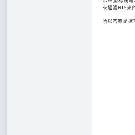
來過濾NIS來
所以答案是選