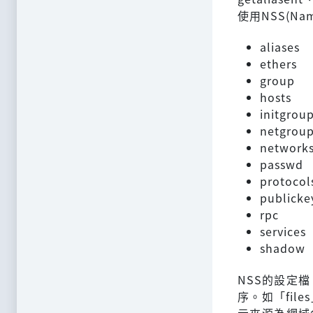
使用NSS(Na
aliases
ethers
group
hosts
initgrou
netgrou
network
passwd
protocol
publicke
rpc
services
shadow
NSS的設定檔
序。如「fil
示來源為網域名