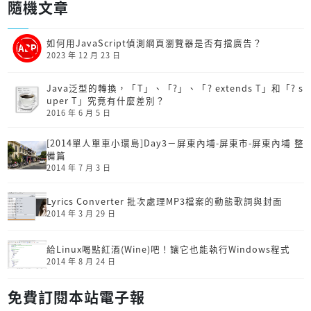
隨機文章
如何用JavaScript偵測網頁瀏覽器是否有擋廣告？
2023 年 12 月 23 日
Java泛型的轉換，「T」、「?」、「? extends T」和「? s
uper T」究竟有什麼差別？
2016 年 6 月 5 日
[2014單人單車小環島]Day3－屏東內埔-屏東市-屏東內埔 整
備篇
2014 年 7 月 3 日
Lyrics Converter 批次處理MP3檔案的動態歌詞與封面
2014 年 3 月 29 日
給Linux喝點紅酒(Wine)吧！讓它也能執行Windows程式
2014 年 8 月 24 日
免費訂閱本站電子報