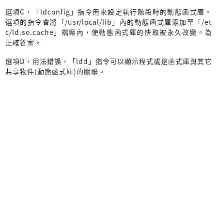
選項C，「ldconfig」指令用來設定執行階段時的動態函式庫。
選項的指令會將「/usr/local/lib」內的動態函式庫添加至「/et
c/ld.so.cache」檔案內，使動態函式庫的快取被永久改變。為
正確答案。
選項D，用法錯誤，「ldd」指令可以顯示程式或是函式庫與其它
共享物件(動態函式庫)的關聯。