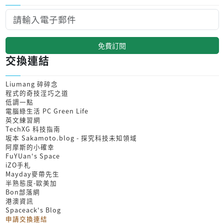
免費訂閱
交換連結
Liumang 碎碎念
程式的奇技淫巧之道
低調一點
電腦綠生活 PC Green Life
英文練習網
TechXG 科技指南
坂本 Sakamoto.blog - 探究科技未知領域
阿摩斯的小確幸
FuYUan's Space
iZO手札
Mayday麥帶先生
半熟態度-歐美加
Bon部落網
港澳資訊
Spaceack's Blog
申請交換連結