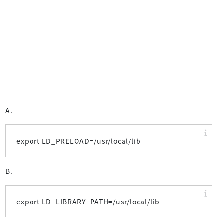
A.
export LD_PRELOAD=/usr/local/lib
B.
export LD_LIBRARY_PATH=/usr/local/lib