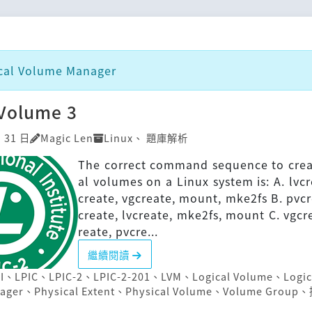
al Volume Manager
]Volume 3
月 31 日
Magic Len
Linux
、
題庫解析
The correct command sequence to crea
al volumes on a Linux system is: A. lvcr
create, vgcreate, mount, mke2fs B. pvcr
create, lvcreate, mke2fs, mount C. vgcre
reate, pvcre...
繼續閱讀
I
、
LPIC
、
LPIC-2
、
LPIC-2-201
、
LVM
、
Logical Volume
、
Logic
ager
、
Physical Extent
、
Physical Volume
、
Volume Group
、