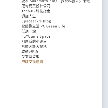
坂本 Sakamoto.blog - 探究科技未知領域
冠均網頁設計公司
TechXG 科技指南
迴旋人生
Spaceack's Blog
電腦綠生活 PC Green Life
低調一點
FuYUan's Space
阿摩斯的小確幸
哈啦客談天說地
軟硬e點通
英文練習網
申請交換連結