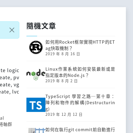
隨機文章
如何用Rocket框架實現HTTP的ET
ag快取機制？
2019 年 8 月 16 日
Linux作業系統如何安裝最新或是
te logic
指定版本的Node.js？
eate, pv
2019 年 8 月 2 日
eate, vg
ate, lvc
TypeScript 學習之路─第十章：
陣列和物件的解構(Destructurin
g)
2019 年 12 月 12 日
al
捲軸群
如何在執行git commit前自動進行