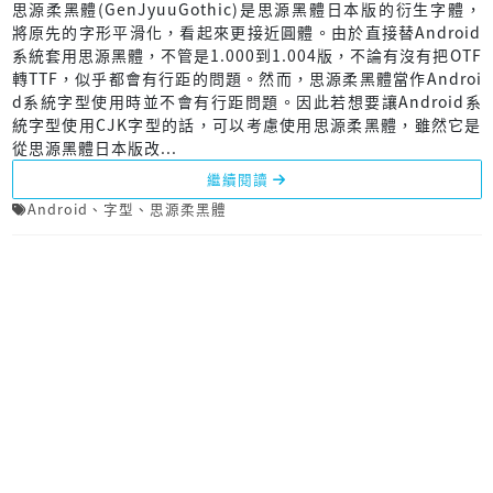
思源柔黑體(GenJyuuGothic)是思源黑體日本版的衍生字體，
將原先的字形平滑化，看起來更接近圓體。由於直接替Android
系統套用思源黑體，不管是1.000到1.004版，不論有沒有把OTF
轉TTF，似乎都會有行距的問題。然而，思源柔黑體當作Androi
d系統字型使用時並不會有行距問題。因此若想要讓Android系
統字型使用CJK字型的話，可以考慮使用思源柔黑體，雖然它是
從思源黑體日本版改...
繼續閱讀
Android
、
字型
、
思源柔黑體