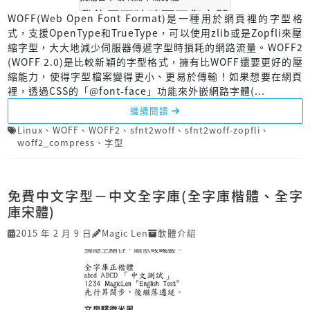
WOFF(Web Open Font Format)是一種用於網頁裡的字型格
式，支援OpenType和TrueType，可以使用zlib或是Zopfli來壓
縮字型，大大地減少伺服器傳遞字型時損耗的網路流量。WOFF2
(WOFF 2.0)是比較新穎的字型格式，擁有比WOFF還要更好的壓
縮能力，使得字型檔案變得更小、更易於傳輸！如果想要在網頁
裡，透過CSS的「@font-face」功能來外嵌網路字體(...
繼續閱讀
Linux
、
WOFF
、
WOFF2
、
sfnt2woff
、
sfnt2woff-zopfli
、
woff2_compress
、
字型
免費中文字型－中文全字庫(全字庫楷體、全字
庫宋體)
2015 年 2 月 9 日
Magic Len
軟體介紹