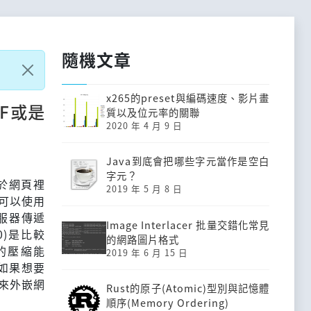
隨機文章
x265的preset與編碼速度、影片畫
FF或是
質以及位元率的關聯
2020 年 4 月 9 日
Java到底會把哪些字元當作是空白
字元？
種用於網頁裡
2019 年 5 月 8 日
，可以使用
伺服器傳遞
Image Interlacer 批量交錯化常見
0)是比較
的網路圖片格式
的壓縮能
2019 年 6 月 15 日
如果想要
能來外嵌網
Rust的原子(Atomic)型別與記憶體
順序(Memory Ordering)