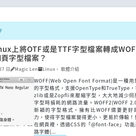
F
nux上將OTF或是TTF字型檔案轉成WO
2網頁字型檔案？
27 日
Magic Len
Linux
、
軟體介紹
WOFF(Web Open Font Format)是一
的字型格式，支援OpenType和TrueType
zlib或是Zopfli來壓縮字型，大大地減少
字型時損耗的網路流量。WOFF2(WOFF 2.
新穎的字型格式，擁有比WOFF還要更好
力，使得字型檔案變得更小、更易於傳輸！
在網頁裡，透過CSS的「@font-face」功
路字體(...