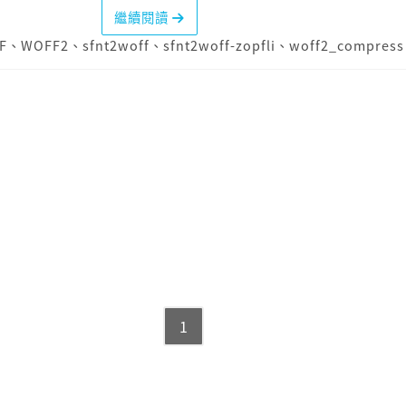
繼續閱讀
F
、
WOFF2
、
sfnt2woff
、
sfnt2woff-zopfli
、
woff2_compress
1