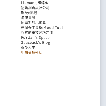
Liumang 碎碎念
冠均網頁設計公司
軟硬e點通
港澳資訊
阿摩斯的小確幸
是個好工具Be Good Tool
程式的奇技淫巧之道
FuYUan's Space
Spaceack's Blog
迴旋人生
申請交換連結