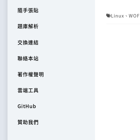
隨手張貼
Linux
、
WOF
題庫解析
交換連結
聯絡本站
著作權聲明
雲端工具
GitHub
贊助我們