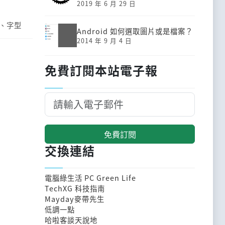
2019 年 6 月 29 日
、
字型
Android 如何選取圖片或是檔案？
2014 年 9 月 4 日
免費訂閱本站電子報
免費訂閱
交換連結
電腦綠生活 PC Green Life
TechXG 科技指南
Mayday麥帶先生
低調一點
哈啦客談天說地