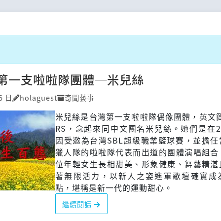
第一支啦啦隊團體─米兒絲
6 日
holaguest
奇聞藝事
米兒絲是台灣第一支啦啦隊偶像團體，英文簡
RS，念起來同中文團名米兒絲。她們是在2
因受邀為台灣SBL超級職業籃球賽，並擔任
獵人隊的啦啦隊代表而出道的團體演唱組合
位年輕女生長相甜美、形象健康、舞藝精湛
著無限活力，以新人之姿進軍歌壇確實成
點，堪稱是新一代的運動甜心。
繼續閱讀