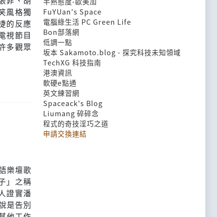
張菲、胡
半熟態度-歐美加
笑風格獨
FuYUan's Space
電腦綠生活 PC Green Life
捷的反應
Bon部落網
電視節目
低調一點
許多觀眾
坂本 Sakamoto.blog - 探究科技未知領域
TechXG 科技指南
港澳資訊
軟硬e點通
英文練習網
Spaceack's Blog
Liumang 碎碎念
程式的奇技淫巧之道
申請交換連結
華語樂壇歌
子」之稱
人證實潘
可說是告別
其他工作