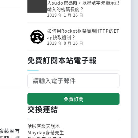
入sudo密碼時，以星號字元顯示已
輸入的密碼長度？
2019 年 1 月 26 日
如何用Rocket框架實現HTTP的ET
ag快取機制？
2019 年 8 月 16 日
免費訂閱本站電子報
免費訂閱
交換連結
哈啦客談天說地
演藝圈有
Mayday麥帶先生