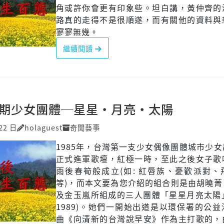
角或許你會更有印象些。坦白講，黃仲齊的
路真的走得不是很順遂，而有關他的資料與
寥寥無幾。
繼續閱讀
末期少女團體─星星‧月亮‧太陽
22 日
holaguest
奇聞藝事
1985年，台灣第一支少女偶像團體城市少
正式進軍歌壇，紅極一時，至此之後女子歌
雨後春筍般成立(如: 紅唇族、憂歡派對、
等)，而本文要為您介紹的組合則是由胡曉菁
及金玉嵐所組成的三人團體「星星月亮太陽」(
1989)。她們一開始出道是以環保署的公
曲《向清新的台灣說早安》作為主打歌的，