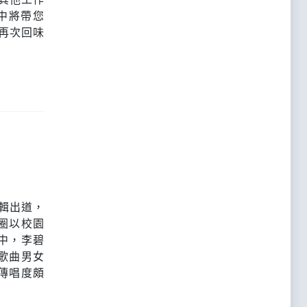
文中將帶您
再次回味
專輯出道，
圈以校園
中，李碧
歌曲男女
傳唱度頗