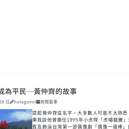
成為平民─黃仲齊的故事
28 日
holaguest
奇聞藝事
提起黃仲齊這名字，大多數人可能不太熟悉
果我說他曾擔任1995年小虎隊「虎嘯龍騰
賓及飾演台灣第一部偶像劇「偶像一級棒」