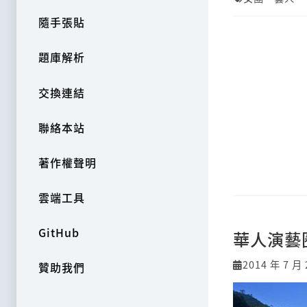
隨手張貼
題庫解析
交換連結
聯絡本站
著作權聲明
雲端工具
GitHub
華人演藝
2014 年 7 月 
贊助我們