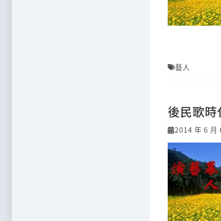
藝人
後民歌時
2014 年 6 月 