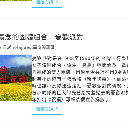
繼續閱讀
懷念的團體組合─憂歡派對
2 日
holaguest
奇聞藝事
憂歡派對是在1988至1990年的台灣流行
女子演唱組合，係由「憂憂」蔡雨倫及「歡
卉組成的雙人團體，出道至今共計推出3張專
師弟小虎隊有一張合輯《新年快樂》，而這
時也讓小虎隊迅速走紅、憂歡派對的聲勢下
被小虎隊的巨大的光芒給掩蓋過去的憂歡派對
年推出《祝福》專輯後便宣告解散了
繼續閱讀