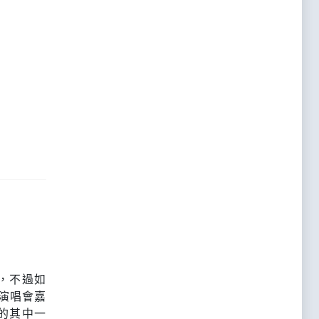
，不過如
」演唱會嘉
的其中一