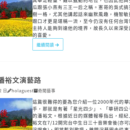
其舉足輕重、難以撼動的地位，也因此他與
瓜跟張小燕有三王一后之稱。憲哥的吳式搞
樹一格，尤其他講起話來幽默風趣，機智敏
跟口才更是堪稱一流，至今仍沒有任何台灣
主持人能夠到達他的境界，故長久以來深受
的喜愛。
繼續閱讀
潘裕文演藝路
2 日
holaguest
奇聞藝事
這篇很難得的要為您介紹一位2000年代的
手，那就是有著「星光四少」、「華研四公
的潘裕文。根據近日的媒體報導指出，經紀
裕文在7/12開完台中生日三十音樂會後(亦
演唱會)，即將暫別歌壇，離開演藝圈去從事