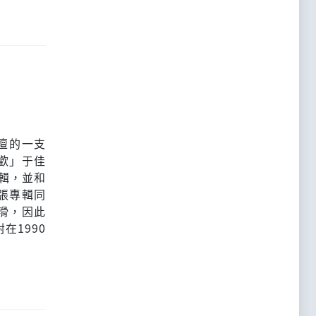
樂壇的一支
歡」于佳
輯，並和
張專輯同
滑，因此
在1990