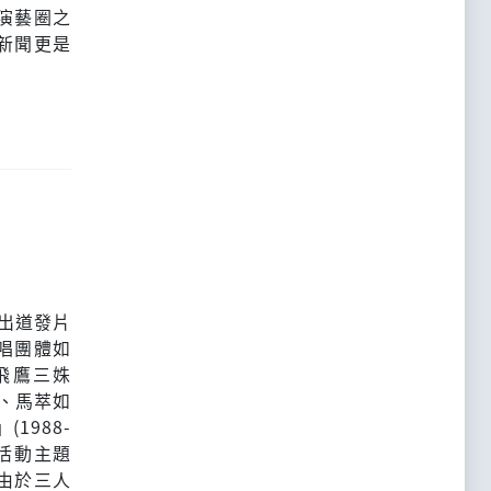
演藝圈之
新聞更是
女出道發片
唱團體如
飛鷹三姝
、馬萃如
1988-
益活動主題
由於三人