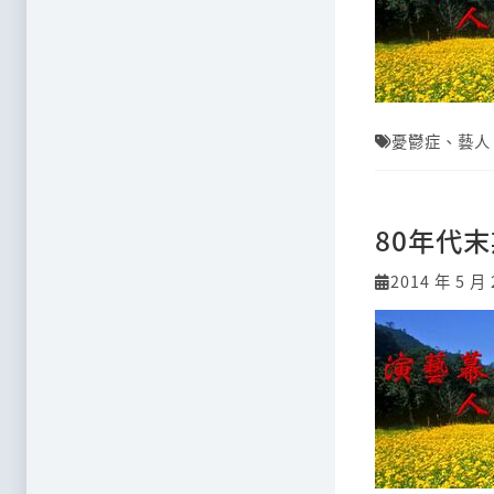
憂鬱症
、
藝人
80年代
2014 年 5 月 