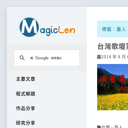
標籤：藝人
台灣歌壇
2014 年 8 月 
主要文章
程式解題
作品分享
研究分享
女團
、
藝人