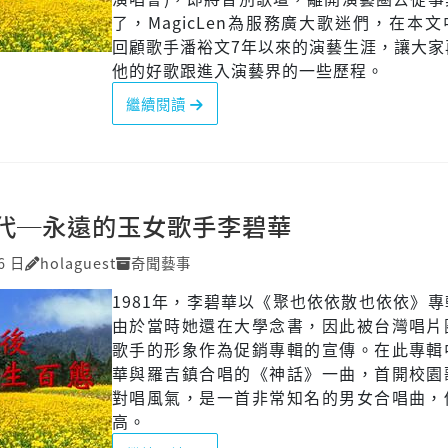
了，MagicLen為服務廣大歌迷們，在本
回顧歌手潘裕文7年以來的演藝生涯，讓大家
他的好歌跟進入演藝界的一些歷程。
繼續閱讀
代─永遠的玉女歌手李碧華
6 日
holaguest
奇聞藝事
1981年，李碧華以《聚也依依散也依依》
由於當時她還在大學念書，因此被台灣唱片
歌手的形象作為促銷專輯的宣傳。在此專輯
華與羅吉鎮合唱的《神話》一曲，首開校園
對唱風氣，是一首非常知名的男女合唱曲，
高。