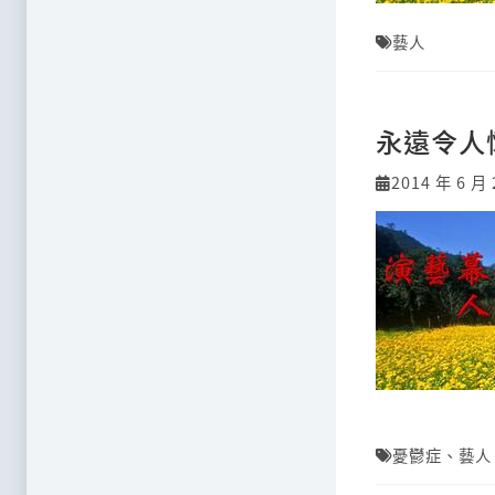
藝人
永遠令人
2014 年 6 月 
憂鬱症
、
藝人