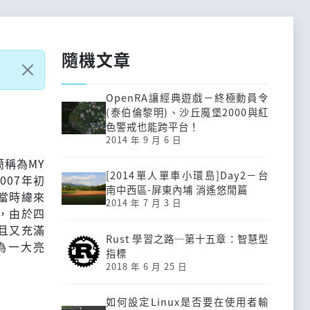
隨機文章
OpenRA讓經典遊戲－終極動員令
(泰伯倫黎明)、沙丘魔堡2000與紅
色警戒也能跨平台！
2014 年 9 月 6 日
稱為MY
[2014單人單車小環島]Day2－台
007年初
南中西區-屏東內埔 消遙悠閒篇
當時緯來
2014 年 7 月 3 日
，由於四
且又充滿
Rust 學習之路─第十五章：智慧型
為一大亮
指標
2018 年 6 月 25 日
如何設定Linux是否要在使用者輸