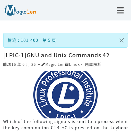
標籤：101-400 - 第 5 頁
[LPIC-1]GNU and Unix Commands 42
2016 年 6 月 26 日
Magic Len
Linux
、
題庫解析
Which of the following signals is sent to a process when
the key combination CTRL+C is pressed on the keyboar