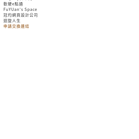
軟硬e點通
FuYUan's Space
冠均網頁設計公司
迴旋人生
申請交換連結