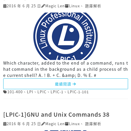
2016 年 6 月 25 日
Magic Len
Linux
、
題庫解析
Which character, added to the end of a command, runs t
hat command in the background as a child process of th
e current shell? A. ! B. + C. &amp; D. % E. #
繼續閱讀
101-400
、
LPI
、
LPIC
、
LPIC-1
、
LPIC-1-101
[LPIC-1]GNU and Unix Commands 38
2016 年 6 月 25 日
Magic Len
Linux
、
題庫解析