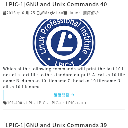
[LPIC-1]GNU and Unix Commands 40
2016 年 6 月 25 日
Magic Len
Linux
、
題庫解析
Which of the following commands will print the last 10 li
nes of a text file to the standard output? A. cat -n 10 file
name B. dump -n 10 filename C. head -n 10 filename D. t
ail -n 10 filename
繼續閱讀
101-400
、
LPI
、
LPIC
、
LPIC-1
、
LPIC-1-101
[LPIC-1]GNU and Unix Commands 39