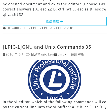
he opened document and exits the editor? (Choose TWO
correct answers.) A. esc ZZ B. ctrl :w! C. esc zz D. esc :w
q! E. ctrl XX
繼續閱讀
101-400
、
LPI
、
LPIC
、
LPIC-1
、
LPIC-1-101
[LPIC-1]GNU and Unix Commands 35
2016 年 6 月 25 日
Magic Len
Linux
、
題庫解析
In the vi editor, which of the following commands will co
py the current line into the vi buffer? A. c B. cc C. 1c D. y