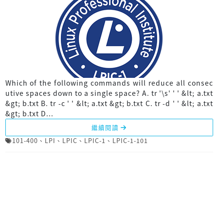
Which of the following commands will reduce all consec
utive spaces down to a single space? A. tr '\s' ' ' &lt; a.txt
&gt; b.txt B. tr -c ' ' &lt; a.txt &gt; b.txt C. tr -d ' ' &lt; a.txt
&gt; b.txt D...
繼續閱讀
101-400
、
LPI
、
LPIC
、
LPIC-1
、
LPIC-1-101