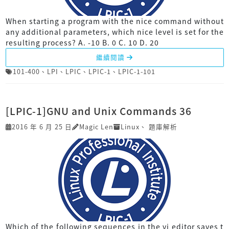
When starting a program with the nice command without
any additional parameters, which nice level is set for the
resulting process? A. -10 B. 0 C. 10 D. 20
繼續閱讀
101-400
、
LPI
、
LPIC
、
LPIC-1
、
LPIC-1-101
[LPIC-1]GNU and Unix Commands 36
2016 年 6 月 25 日
Magic Len
Linux
、
題庫解析
Which of the following sequences in the vi editor saves t