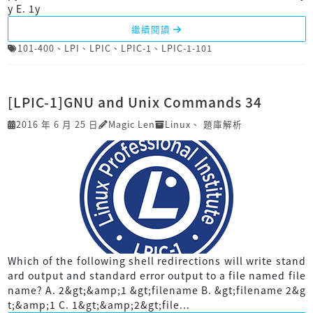
y E. 1y
繼續閱讀
101-400
、
LPI
、
LPIC
、
LPIC-1
、
LPIC-1-101
[LPIC-1]GNU and Unix Commands 34
2016 年 6 月 25 日
Magic Len
Linux
、
題庫解析
Which of the following shell redirections will write stand
ard output and standard error output to a file named file
name? A. 2&gt;&amp;1 &gt;filename B. &gt;filename 2&g
t;&amp;1 C. 1&gt;&amp;2&gt;file...