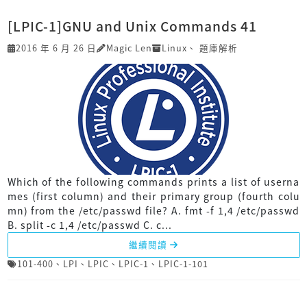
[LPIC-1]GNU and Unix Commands 41
2016 年 6 月 26 日
Magic Len
Linux
、
題庫解析
Which of the following commands prints a list of userna
mes (first column) and their primary group (fourth colu
mn) from the /etc/passwd file? A. fmt -f 1,4 /etc/passwd
B. split -c 1,4 /etc/passwd C. c...
繼續閱讀
101-400
、
LPI
、
LPIC
、
LPIC-1
、
LPIC-1-101