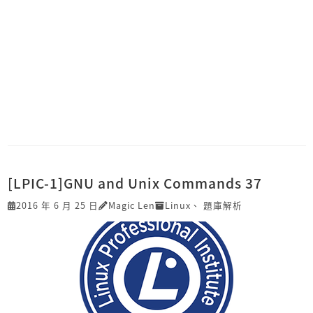
[LPIC-1]GNU and Unix Commands 37
2016 年 6 月 25 日
Magic Len
Linux
、
題庫解析