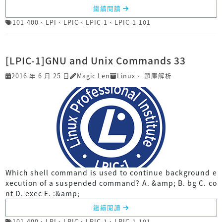
繼續閱讀
101-400
、
LPI
、
LPIC
、
LPIC-1
、
LPIC-1-101
[LPIC-1]GNU and Unix Commands 33
2016 年 6 月 25 日
Magic Len
Linux
、
題庫解析
Which shell command is used to continue background e
xecution of a suspended command? A. &amp; B. bg C. co
nt D. exec E. :&amp;
繼續閱讀
101-400
、
LPI
、
LPIC
、
LPIC-1
、
LPIC-1-101