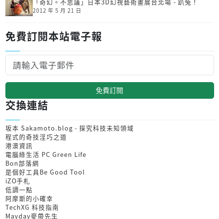
「奇幻。不思議」日本3D幻視藝術畫展台北場 - 趴兔！
2012 年 5 月 21 日
免費訂閱本站電子報
免費訂閱
交換連結
坂本 Sakamoto.blog - 探究科技未知領域
程式的奇技淫巧之道
港澳資訊
電腦綠生活 PC Green Life
Bon部落網
是個好工具Be Good Tool
iZO手札
低調一點
阿摩斯的小確幸
TechXG 科技指南
Mayday麥帶先生