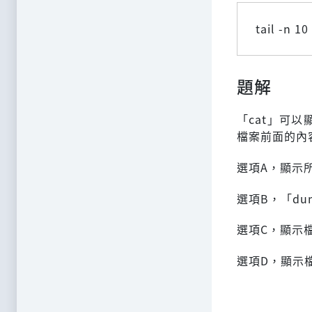
tail -n 1
題解
「cat」可
檔案前面的內
選項A，顯示
選項B，「d
選項C，顯示
選項D，顯示