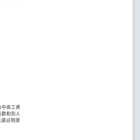
台中高工資
喜歡和別人
且請註明是