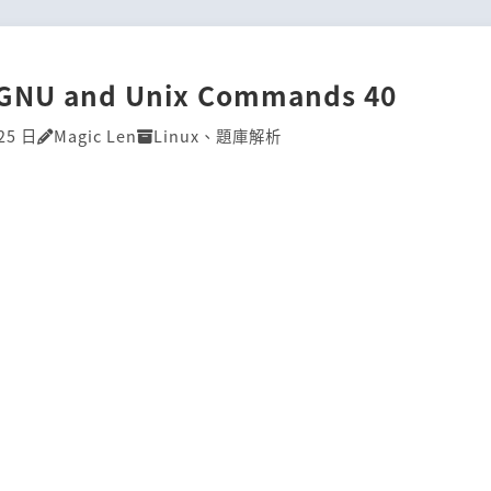
]GNU and Unix Commands 40
25 日
Magic Len
Linux
、
題庫解析