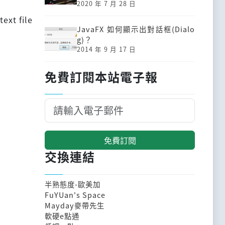
2020 年 7 月 28 日
ext file
JavaFX 如何顯示出對話框(Dialo
g)？
2014 年 9 月 17 日
免費訂閱本站電子報
免費訂閱
交換連結
半熟態度-歐美加
FuYUan's Space
Mayday麥帶先生
軟硬e點通