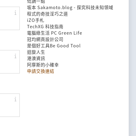
低調一點
坂本 Sakamoto.blog - 探究科技未知領域
程式的奇技淫巧之道
iZO手札
TechXG 科技指南
電腦綠生活 PC Green Life
冠均網頁設計公司
是個好工具Be Good Tool
迴旋人生
港澳資訊
阿摩斯的小確幸
申請交換連結