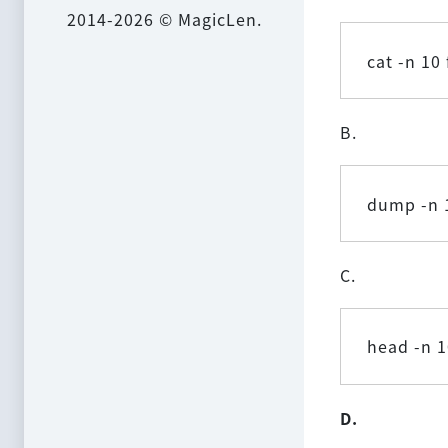
2014-2026 © MagicLen.
cat -n 10
B.
dump -n 
C.
head -n 1
D.