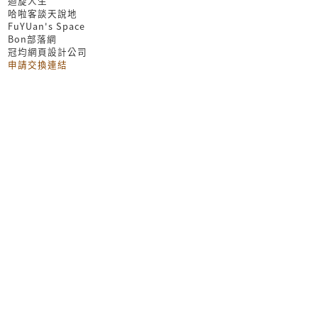
迴旋人生
哈啦客談天說地
FuYUan's Space
Bon部落網
冠均網頁設計公司
申請交換連結