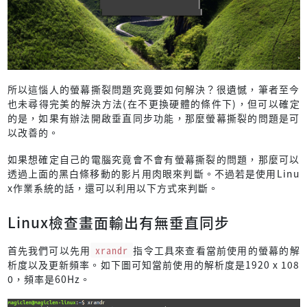
所以這惱人的螢幕撕裂問題究竟要如何解決？很遺憾，筆者至今
也未尋得完美的解決方法(在不更換硬體的條件下)，但可以確定
的是，如果有辦法開啟垂直同步功能，那麼螢幕撕裂的問題是可
以改善的。
如果想確定自己的電腦究竟會不會有螢幕撕裂的問題，那麼可以
透過上面的黑白條移動的影片用肉眼來判斷。不過若是使用Linu
x作業系統的話，還可以利用以下方式來判斷。
Linux檢查畫面輸出有無垂直同步
首先我們可以先用
xrandr
指令工具來查看當前使用的螢幕的解
析度以及更新頻率。如下圖可知當前使用的解析度是1920 x 108
0，頻率是60Hz。