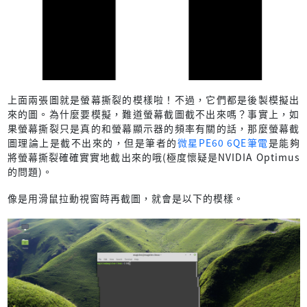
上面兩張圖就是螢幕撕裂的模樣啦！不過，它們都是後製模擬出
來的圖。為什麼要模擬，難道螢幕截圖截不出來嗎？事實上，如
果螢幕撕裂只是真的和螢幕顯示器的頻率有關的話，那麼螢幕截
圖理論上是截不出來的，但是筆者的
微星PE60 6QE筆電
是能夠
將螢幕撕裂確確實實地截出來的哦(極度懷疑是NVIDIA Optimus
的問題)。
像是用滑鼠拉動視窗時再截圖，就會是以下的模樣。