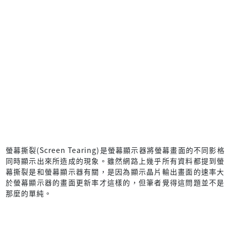
螢幕撕裂(Screen Tearing)是螢幕顯示器將螢幕畫面的不同影格
同時顯示出來所造成的現象。雖然網路上幾乎所有資料都提到螢
幕撕裂是和螢幕顯示器有關，是因為顯示晶片輸出畫面的速率大
於螢幕顯示器的畫面更新率才這樣的，但筆者覺得這問題並不是
那麼的單純。