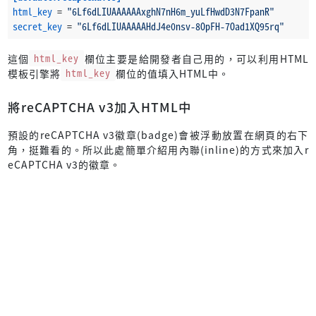
html_key
 = 
"6Lf6dLIUAAAAAAxghN7nH6m_yuLfHwdD3N7FpanR"
secret_key
 = 
"6Lf6dLIUAAAAAHdJ4e0nsv-8OpFH-7Oad1XQ95rq"
這個
html_key
欄位主要是給開發者自己用的，可以利用HTML
模板引擎將
html_key
欄位的值填入HTML中。
將reCAPTCHA v3加入HTML中
預設的reCAPTCHA v3徽章(badge)會被浮動放置在網頁的右下
角，挺難看的。所以此處簡單介紹用內聯(inline)的方式來加入r
eCAPTCHA v3的徽章。