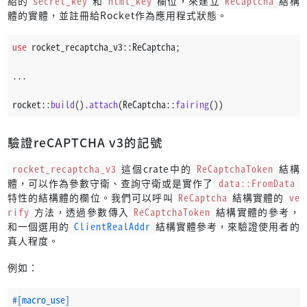
紹的
secret_key
和
html_key
欄位，來建立
ReCaptcha
結構
體的實體，並註冊給Rocket作為應用程式狀態。
use
 rocket_recaptcha_v3::ReCaptcha;
...
rocket::
build
().
attach
(ReCaptcha::
fairing
())
驗證reCAPTCHA v3的記號
rocket_recaptcha_v3
這個crate中的
ReCaptchaToken
結構
體，可以作為參數守衛、查詢守衛或是實作了
data::FromData
特性的結構體的欄位。我們可以呼叫
ReCaptcha
結構實體的
ve
rify
方法，透過參數傳入
ReCaptchaToken
結構實體的參考，
和一個選用的
ClientRealAddr
結構實體參考，來驗證使用者的
真人程度。
例如：
#[macro_use]