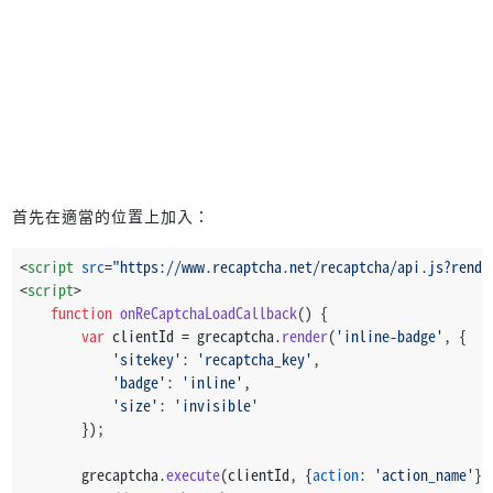
首先在適當的位置上加入：
<
script
src
=
"https://www.recaptcha.net/recaptcha/api.js?rende
<
script
>
function
onReCaptchaLoadCallback
(
) {
var
 clientId = grecaptcha.
render
(
'inline-badge'
, {
'sitekey'
: 
'recaptcha_key'
,
'badge'
: 
'inline'
,
'size'
: 
'invisible'
        });
        grecaptcha.
execute
(clientId, {
action
: 
'action_name'
})