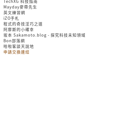
TechXG 科技指南
Mayday麥帶先生
英文練習網
iZO手札
程式的奇技淫巧之道
阿摩斯的小確幸
坂本 Sakamoto.blog - 探究科技未知領域
Bon部落網
哈啦客談天說地
申請交換連結