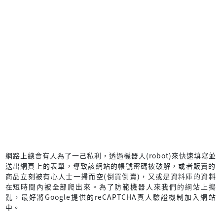
網路上總會有人為了一己私利，透過機器人(robot)來快速填寫並
送出網頁上的表單，導致該網站的帳號密碼被破解，或者販賣的
商品立刻被有心人士一掃而空(倒買倒賣)，又或是資料庫的資料
在短時間內被全部爬出來。為了防範機器人來我們的網站上搗
亂，最好將Google提供的reCAPTCHA真人驗證機制加入網站
中。