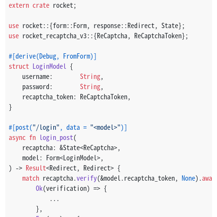
extern
crate
 rocket;
use
 rocket::{form::Form, response::Redirect, State};
use
 rocket_recaptcha_v3::{ReCaptcha, ReCaptchaToken};
#[derive(Debug, FromForm)]
struct
LoginModel
 {
    username:        
String
,
    password:        
String
,
    recaptcha_token: ReCaptchaToken,
}
#[post(
"/login"
, data = 
"<model>"
)]
async
fn
login_post
(
    recaptcha: &State<ReCaptcha>,
    model: Form<LoginModel>,
) 
->
Result
<Redirect, Redirect> {
match
 recaptcha.
verify
(&model.recaptcha_token, 
None
).
awai
Ok
(verification) => {
            ...
        },