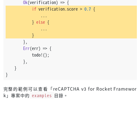
Ok
(verification) => {
if
 verification.score > 
0.7
 {
                ...
            } 
else
 {
                ...
            }
        },
Err
(err) => {
            todo!();
        },
    }
}
完整的範例可以查看「reCAPTCHA v3 for Rocket Framewor
k」專案中的
examples
目錄。