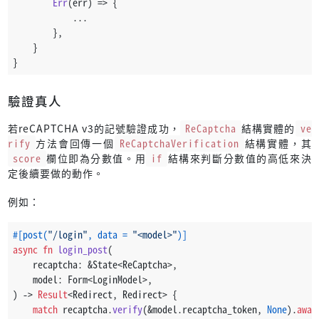
Err
(err) => {
            ...
        },
    }
}
驗證真人
若reCAPTCHA v3的記號驗證成功，
ReCaptcha
結構實體的
ve
rify
方法會回傳一個
ReCaptchaVerification
結構實體，其
score
欄位即為分數值。用
if
結構來判斷分數值的高低來決
定後續要做的動作。
例如：
#[post(
"/login"
, data = 
"<model>"
)]
async
fn
login_post
(
    recaptcha: &State<ReCaptcha>,
    model: Form<LoginModel>,
) 
->
Result
<Redirect, Redirect> {
match
 recaptcha.
verify
(&model.recaptcha_token, 
None
).
awai