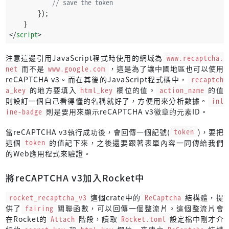
// save the token
        });
    }
</
script
>
注意這邊引用JavaScript程式時使用的網域為
www.recaptcha.
net
而不是
www.google.com
，這是為了讓中國地區也可以使用
reCAPTCHA v3。而在其後的JavaScript程式碼中，
recaptch
a_key
的地方要填入
html_key
欄位的值。
action_name
的值
則設訂一個自己看得懂的名稱就好了，方便用來分析數據。
inl
ine-badge
則是要用來顯示reCAPTCHA v3徽章的元素ID。
當reCAPTCHA v3執行成功後，會回傳一個記號(
token
)，要把
這個
token
的值記下來，之後還要跟著表單內容一同傳給我們
的Web應用程式來驗證。
將reCAPTCHA v3加入Rocket中
rocket_recaptcha_v3
這個crate中的
ReCaptcha
結構體，提
供了
fairing
關聯函數，可以回傳一個整流片。這個整流片會
在Rocket的
Attach
階段，讀取
Rocket.toml
設定檔中剛才介