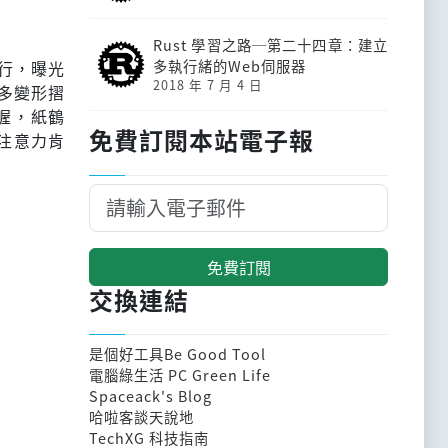
Rust 學習之路─第二十四章：建立
多執行緒的Web伺服器
行，曝光
2018 年 7 月 4 日
多變形摺
喔，紙鶴
免費訂閱本站電子報
注意力肯
免費訂閱
交換連結
是個好工具Be Good Tool
電腦綠生活 PC Green Life
Spaceack's Blog
哈啦客談天說地
TechXG 科技指南