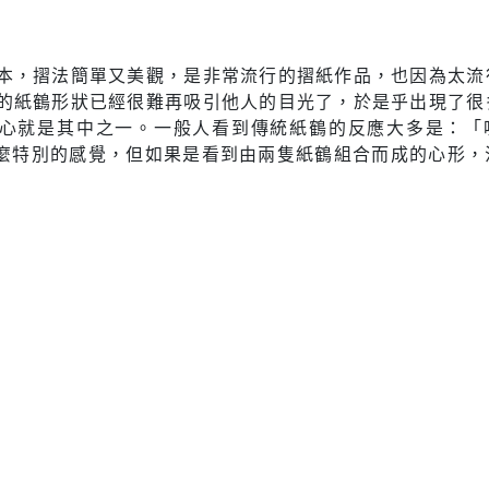
本，摺法簡單又美觀，是非常流行的摺紙作品，也因為太流
的紙鶴形狀已經很難再吸引他人的目光了，於是乎出現了很
心就是其中之一。一般人看到傳統紙鶴的反應大多是：「
沒什麼特別的感覺，但如果是看到由兩隻紙鶴組合而成的心形，