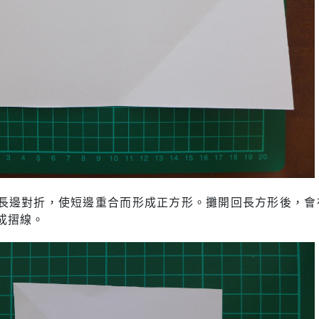
長邊對折，使短邊重合而形成正方形。攤開回長方形後，會
成摺線。