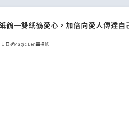
紙鶴─雙紙鶴愛心，加倍向愛人傳達自
 1 日
Magic Len
摺紙