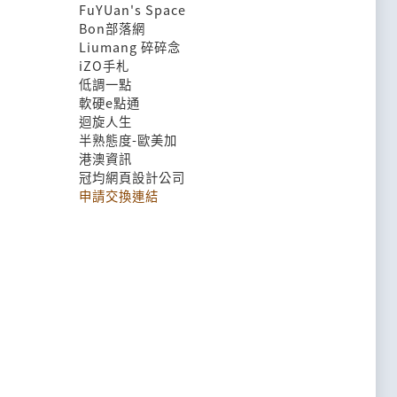
FuYUan's Space
Bon部落網
Liumang 碎碎念
iZO手札
低調一點
軟硬e點通
迴旋人生
半熟態度-歐美加
港澳資訊
冠均網頁設計公司
申請交換連結