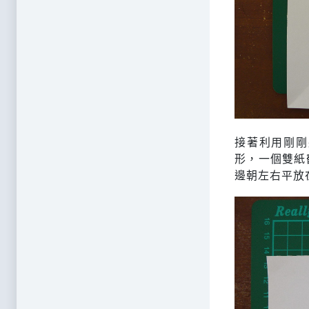
接著利用剛剛
形，一個雙紙
邊朝左右平放