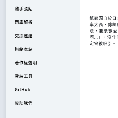
隨手張貼
紙鶴源自於日
題庫解析
率太高，傳統
法，雙紙鶴愛
交換連結
啊...」，
定會被吸引。
聯絡本站
著作權聲明
雲端工具
GitHub
贊助我們