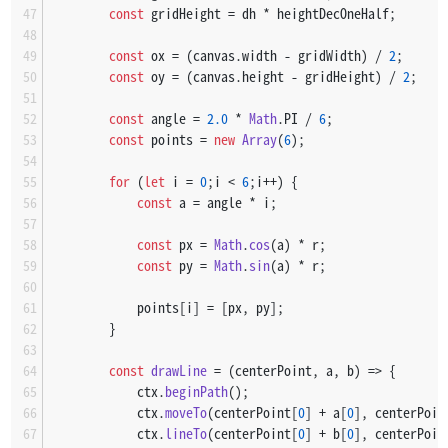
const
 gridHeight = dh * heightDecOneHalf;
const
 ox = (canvas.
width
 - gridWidth) / 
2
;
const
 oy = (canvas.
height
 - gridHeight) / 
2
;
const
 angle = 
2.0
 * 
Math
.
PI
 / 
6
;
const
 points = 
new
Array
(
6
);
for
 (
let
 i = 
0
;i < 
6
;i++) {
const
 a = angle * i;
const
 px = 
Math
.
cos
(a) * r;
const
 py = 
Math
.
sin
(a) * r;
            points[i] = [px, py];
        }
const
drawLine
 = (
centerPoint, a, b
) => {
            ctx.
beginPath
();
            ctx.
moveTo
(centerPoint[
0
] + a[
0
], centerPoin
            ctx.
lineTo
(centerPoint[
0
] + b[
0
], centerPoin