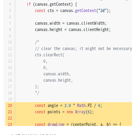
if
 (canvas.
getContext
) {
const
 ctx = canvas.
getContext
(
"2d"
);
        canvas.
width
 = canvas.
clientWidth
;
        canvas.
height
 = canvas.
clientHeight
;
/*
        // clear the canvas; it might not be necessary 
        ctx.clearRect(
            0,
            0,
            canvas.width,
            canvas.height,
        );
        */
const
 angle = 
2.0
 * 
Math
.
PI
 / 
6
;
const
 points = 
new
Array
(
6
);
const
drawLine
 = (
centerPoint, a, b
) => {
            ctx.
beginPath
();