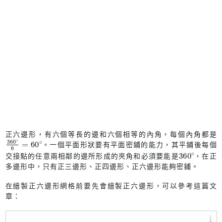
正六邊形，有六個等長的邊和六個相等的內角，每個內角都是
360
60
∘
∘
6
=
。一個平面形狀要有平面密鋪的能力，其平鋪後每個
360
∘
交接點的任意兩相鄰的邊所形成的夾角和必須要能是
，在正
多邊形中，只有正三邊形、正四邊形、正六邊形能夠密鋪。
在繪製正六邊形網格前要先會繪製正六邊形，可以參考這篇文
章：