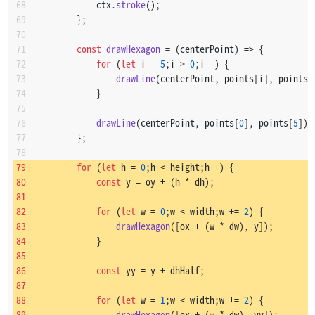
            ctx.
stroke
();
        };
const
drawHexagon
 = (
centerPoint
) => {
for
 (
let
 i = 
5
;i > 
0
;i--) {
drawLine
(centerPoint, points[i], points[
            }
drawLine
(centerPoint, points[
0
], points[
5
]);
        };
for
 (
let
 h = 
0
;h < height;h++) {
const
 y = oy + (h * dh);
for
 (
let
 w = 
0
;w < width;w += 
2
) {
drawHexagon
([ox + (w * dw), y]);
            }
const
 yy = y + dhHalf;
for
 (
let
 w = 
1
;w < width;w += 
2
) {
drawHexagon
([ox + (w * dw), yy]);