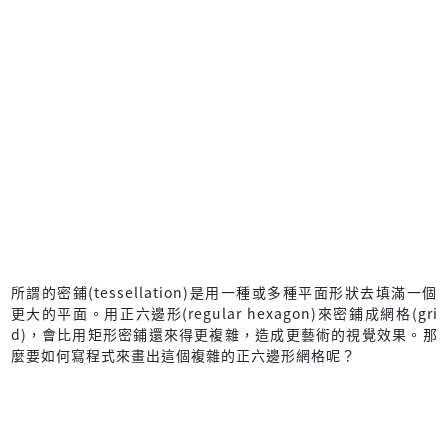
所謂的密鋪(tessellation)是用一種或多種平面形狀去填滿一個
更大的平面。用正六邊形(regular hexagon)來密鋪成網格(gri
d)，會比用矩形密鋪還來得更複雜，造成更藝術的視覺效果。那
麼要如何寫程式來畫出這個複雜的正六邊形網格呢？