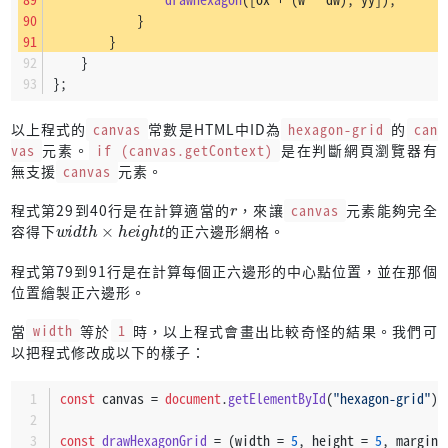
            }
        }
    }
};
以上程式的
canvas
常數是HTML中ID為
hexagon-grid
的
can
vas
元素。
if (canvas.getContext)
是在判斷網頁瀏覽器有
無支援
canvas
元素。
r
程式第29到40行是在計算適當的
，來讓
canvas
元素能夠完全
w
h
t
i
d
t
h
×
h
e
i
g
容得下
的正六邊形網格。
程式第79到91行是在計算每個正六邊形的中心點位置，並在那個
位置繪製正六邊形。
當
width
等於
1
時，以上程式會畫出比較奇怪的結果。我們可
以把程式修改成以下的樣子：
const
 canvas = 
document
.
getElementById
(
"hexagon-grid"
);
const
drawHexagonGrid
 = (
width = 
5
, height = 
5
, margin 