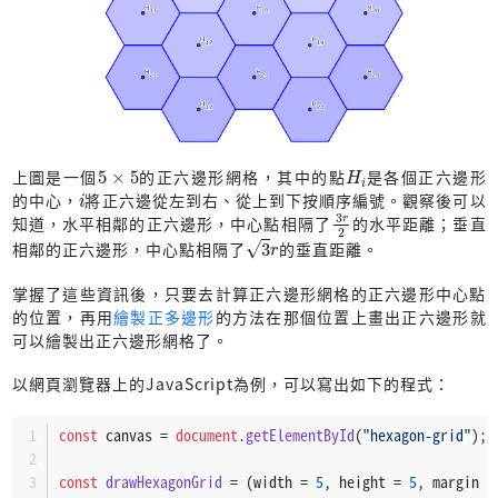
5
5
×
H
i
上圖是一個
的正六邊形網格，其中的點
是各個正六邊形
i
的中心，
將正六邊從左到右、從上到下按順序編號。觀察後可以
3
2
r
知道，水平相鄰的正六邊形，中心點相隔了
的水平距離；垂直
3
r
相鄰的正六邊形，中心點相隔了
的垂直距離。
掌握了這些資訊後，只要去計算正六邊形網格的正六邊形中心點
的位置，再用
繪製正多邊形
的方法在那個位置上畫出正六邊形就
可以繪製出正六邊形網格了。
以網頁瀏覽器上的JavaScript為例，可以寫出如下的程式：
const
 canvas = 
document
.
getElementById
(
"hexagon-grid"
);
const
drawHexagonGrid
 = (
width = 
5
, height = 
5
, margin =