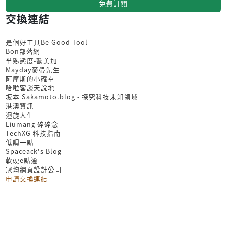
免費訂閱
交換連結
是個好工具Be Good Tool
Bon部落網
半熟態度-歐美加
Mayday麥帶先生
阿摩斯的小確幸
哈啦客談天說地
坂本 Sakamoto.blog - 探究科技未知領域
港澳資訊
迴旋人生
Liumang 碎碎念
TechXG 科技指南
低調一點
Spaceack's Blog
軟硬e點通
冠均網頁設計公司
申請交換連結