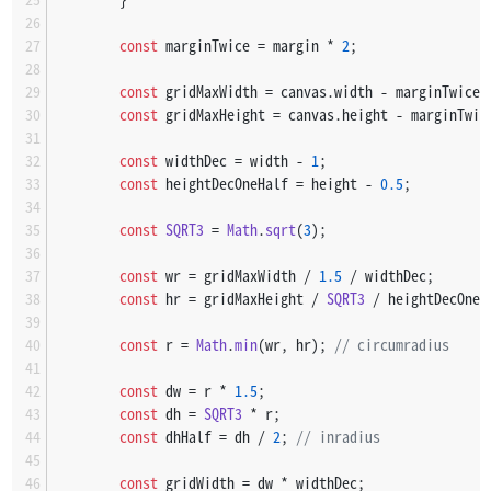
const
 marginTwice = margin * 
2
;
const
 gridMaxWidth = canvas.
width
 - marginTwice;
const
 gridMaxHeight = canvas.
height
 - marginTwic
const
 widthDec = width - 
1
;
const
 heightDecOneHalf = height - 
0.5
;
const
SQRT3
 = 
Math
.
sqrt
(
3
);
const
 wr = gridMaxWidth / 
1.5
 / widthDec;
const
 hr = gridMaxHeight / 
SQRT3
 / heightDecOneH
const
 r = 
Math
.
min
(wr, hr); 
// circumradius
const
 dw = r * 
1.5
;
const
 dh = 
SQRT3
 * r;
const
 dhHalf = dh / 
2
; 
// inradius
const
 gridWidth = dw * widthDec;