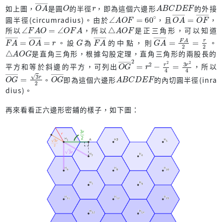
O
―
A
O
r
A
B
C
D
E
F
如上圖，
是圓
的半徑
，即為這個六邊形
的外接
∠
A
O
F
=
60
∘
O
F
―
A
―
=
O
圓半徑(circumradius)。由於
，且
，
∠
F
A
O
=
∠
O
F
A
△
A
O
F
所以
，所以
是正三角形，可以知道
F
r
A
―
=
O
A
―
=
G
F
―
A
G
=
r
A
2
―
=
F
A
―
2
。設
為
的中點，則
。
△
G
A
O
是直角三角形，根據勾股定理，直角三角形的兩股長的
O
2
4
G
―
2
=
r
2
−
r
2
4
=
3
r
平方和等於斜邊的平方，可列出
，所以
O
2
G
―
=
3
r
O
G
―
A
B
C
D
E
F
。
即為這個六邊形
的內切圓半徑(inra
dius)。
再來看看正六邊形密鋪的樣子，如下圖：