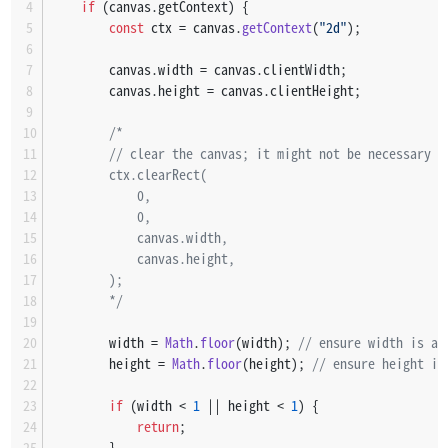
if
 (canvas.
getContext
) {
const
 ctx = canvas.
getContext
(
"2d"
);
        canvas.
width
 = canvas.
clientWidth
;
        canvas.
height
 = canvas.
clientHeight
;
/*
        // clear the canvas; it might not be necessary b
        ctx.clearRect(
            0,
            0,
            canvas.width,
            canvas.height,
        );
        */
        width = 
Math
.
floor
(width); 
// ensure width is an
        height = 
Math
.
floor
(height); 
// ensure height is
if
 (width < 
1
 || height < 
1
) {
return
;
        }