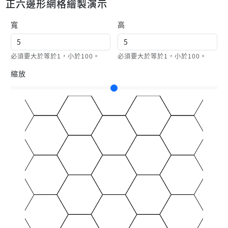
正六邊形網格繪製演示
            ctx.
moveTo
(centerPoint[
0
] + a[
0
], centerPoi
            ctx.
lineTo
(centerPoint[
0
] + b[
0
], centerPoi
寬
高
            ctx.
stroke
();
        };
const
drawHexagon
 = (
centerPoint
) => {
必須要大於等於1，小於100。
必須要大於等於1，小於100。
for
 (
let
 i = 
5
;i > 
0
;i--) {
縮放
drawLine
(centerPoint, points[i], points
            }
drawLine
(centerPoint, points[
0
], points[
5
])
        };
const
initializePoints
 = (
r
) => {
for
 (
let
 i = 
0
;i < 
6
;i++) {
const
 a = angle * i;
const
 px = 
Math
.
cos
(a) * r;
const
 py = 
Math
.
sin
(a) * r;
                points[i] = [px, py];
            }