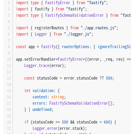
import
type
 { 
FastifyError
 } 
from
"fastify"
;
import
 { fastify } 
from
"fastify"
;
import
type
 { 
FastifySchemaValidationError
 } 
from
"fasti
import
 { registerRoutes } 
from
"./app.routes.js"
;
import
 { 
Logger
 } 
from
"./logger.js"
;
const
 app = 
fastify
({ 
routerOptions
: { 
ignoreTrailingSla
app.
setErrorHandler
<
FastifyError
>(
(
error, _req, res
) =>
 
Logger
.
trace
(error);
const
 statusCode = error.
statusCode
 ?? 
500
;
let
validation
: {
context
: 
string
;
errors
: 
FastifySchemaValidationError
[];
    } | 
undefined
;
if
 (statusCode >= 
500
 && statusCode < 
600
) {
Logger
.
error
(error.
stack
);