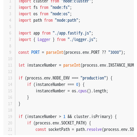
import
 cluster 
from
"node:cluster"
;
            realIP = ips[
0
];
import
 fs 
from
"node:fs"
;
        }
import
 os 
from
"node:os"
;
    } 
else
if
 (
Array
.
isArray
(ip)) {
import
 path 
from
"node:path"
;
        realIP = ip[
0
];
    } 
else
 {
import
 app 
from
"./app.fastify.js"
;
        realIP = ip;
import
 { 
Logger
 } 
from
"./logger.js"
;
    }
const
PORT
 = 
parseInt
(process.
env
.
PORT
 ?? 
"3000"
);
const
 url = req.
raw
.
url
 ?? 
null
; 
// should not be nu
let
 instanceNumber = 
parseInt
(process.
env
.
INSTANCE_NUMB
const
 userAgent = req.
headers
[
"user-agent"
] ?? 
""
;
if
 (process.
env
.
NODE_ENV
 === 
"production"
) {
const
 statusCode = res.
statusCode
;
if
 (instanceNumber === 
0
) {
        instanceNumber = os.
cpus
().
length
;
Logger
.
info
(
`
${method}
${url}
${statusCode}
 - 
${user
    }
}
done
();
});
if
 (instanceNumber > 
1
 && cluster.
isPrimary
) {
if
 (process.
env
.
SOCKET_PATH
) {
await
registerRoutes
(app);
const
 socketPath = path.
resolve
(process.
env
.
SOC