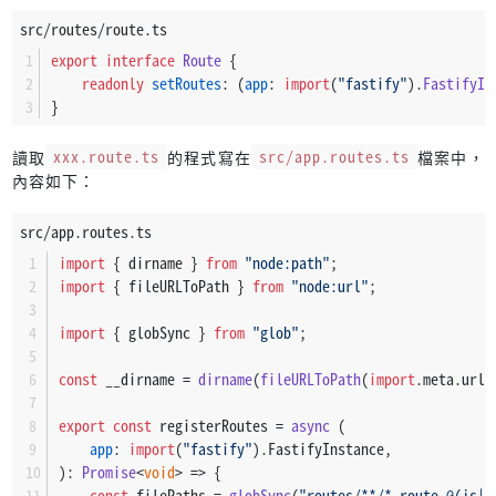
src/routes/route.ts
export
interface
Route
 {
readonly
setRoutes
: 
(
app
: 
import
(
"fastify"
).
FastifyIn
}
讀取
xxx.route.ts
的程式寫在
src/app.routes.ts
檔案中，
內容如下：
src/app.routes.ts
import
 { dirname } 
from
"node:path"
;
import
 { fileURLToPath } 
from
"node:url"
;
import
 { globSync } 
from
"glob"
;
const
 __dirname = 
dirname
(
fileURLToPath
(
import
.
meta
.
url
)
export
const
 registerRoutes = 
async
 (
app
: 
import
(
"fastify"
).
FastifyInstance
,
): 
Promise
<
void
> => {
const
 filePaths = 
globSync
(
"routes/**/*.route.@(js|t