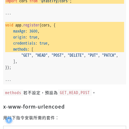
import
 cors 
from
"@fastify/cors"
;
method
: 
"POST"
,
url
: 
"/hello"
,
...
        });
void
 app.
register
(cors, {
expect
(response.
statusCode
).
toBe
(
200
);
maxAge
: 
3600
,
expect
(response.
body
).
toBe
(
"Hello, stranger!"
);
origin
: 
true
,
    });
credentials
: 
true
,
methods
: [
it
(
"POST /hello, name='David'"
, 
async
 () => {
"GET"
, 
"HEAD"
, 
"POST"
, 
"DELETE"
, 
"PUT"
, 
"PATCH"
,
const
 response = 
await
 app.
inject
({
    ],
method
: 
"POST"
,
});
url
: 
"/hello"
,
payload
: { 
name
: 
"David"
 },
...
        });
expect
(response.
statusCode
).
toBe
(
200
);
methods
若不設定，預設為
GET,HEAD,POST
。
expect
(response.
body
).
toBe
(
"Hello, David!"
);
    });
x-www-form-urlencoed
it
(
"POST /hello, name='John' (errorCode = ExampleEr
用以下指令安裝所需的套件：
const
 response = 
await
 app.
inject
({
method
: 
"POST"
,