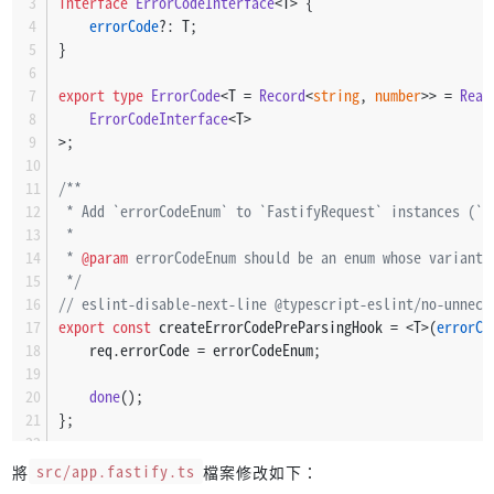
interface
ErrorCodeInterface
<T> {
it
(
"POST /hello, name={} (name is not a string)"
, 
a
errorCode
?: T;
const
 response = 
await
 app.
inject
({
}
method
: 
"POST"
,
url
: 
"/hello"
,
export
type
ErrorCode
<T = 
Record
<
string
, 
number
>> = 
Read
payload
: { 
name
: {} },
ErrorCodeInterface
<T>
        });
>;
expect
(response.
statusCode
).
toBe
(
400
);
/**
 * Add `errorCodeEnum` to `FastifyRequest` instances (`{
const
 body = response.
json
<
 *
            {
 * 
@param
 errorCodeEnum should be an enum whose variants
validation
: {
 */
context
: 
string
;
// eslint-disable-next-line @typescript-eslint/no-unnece
errors
: { 
instancePath
: 
string
; 
key
export
const
 createErrorCodePreParsingHook = <T>(
errorCo
                };
    req.
errorCode
 = errorCodeEnum;
            }
        >();
done
();
};
expect
(body.
validation
.
context
).
toBe
(
"body"
);
expect
(body.
validation
.
errors
[
0
]).
toMatchObject
// APIError
將
src/app.fastify.ts
檔案修改如下：
instancePath
: 
"/name"
,