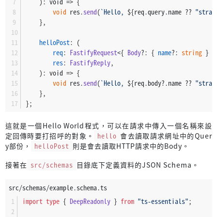
    ): 
void
 =>
 {
        }
void
 res.
send
(
`Hello, 
${req.query.name ?? 
"stran
    }
    },
const
 pids = 
new
Set
<
number
>();
helloPost
: (
req
: 
FastifyRequest
<{ 
Body
?: { 
name
?: 
string
 } }
for
 (
let
 i = 
0
; i < instanceNumber; ++i) {
res
: 
FastifyReply
,
const
 worker = cluster.
fork
();
    ): 
void
 =>
 {
void
 res.
send
(
`Hello, 
${req.body?.name ?? 
"stran
if
 (
typeof
 worker.
process
.
pid
 !== 
"undefined"
) 
    },
const
 pid = worker.
process
.
pid
;
};
            pids.
add
(pid);
這就是一個Hello World程式，可以在請求中傳入一個名稱來設
定回傳時要打招呼的對象。
hello
會去讀取請求網址中的Quer
            worker.
on
(
"exit"
, 
() =>
 {
y部份，
helloPost
則是會去讀取HTTP請求中的Body。
                pids.
delete
(pid);
            });
接著在
src/schemas
目錄底下定義資料的JSON Schema。
        }
    }
src/schemas/example.schema.ts
const
signals
: 
NodeJS
.
Signals
[] = [
import
type
 { 
DeepReadonly
 } 
from
"ts-essentials"
;
"SIGINT"
,