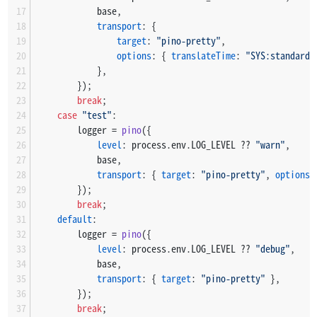
            base,
transport
: {
target
: 
"pino-pretty"
,
options
: { 
translateTime
: 
"SYS:standard"
            },
        });
break
;
case
"test"
:
        logger = 
pino
({
level
: process.
env
.
LOG_LEVEL
 ?? 
"warn"
,
            base,
transport
: { 
target
: 
"pino-pretty"
, 
options
:
        });
break
;
default
:
        logger = 
pino
({
level
: process.
env
.
LOG_LEVEL
 ?? 
"debug"
,
            base,
transport
: { 
target
: 
"pino-pretty"
 },
        });
break
;