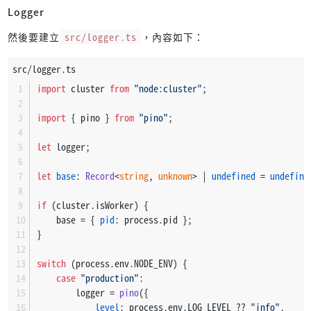
Logger
然後要建立
src/logger.ts
，內容如下：
src/logger.ts
import
 cluster 
from
"node:cluster"
;
import
 { pino } 
from
"pino"
;
let
 logger;
let
base
: 
Record
<
string
, 
unknown
> | 
undefined
 = 
undefine
if
 (cluster.
isWorker
) {
    base = { 
pid
: process.
pid
 };
}
switch
 (process.
env
.
NODE_ENV
) {
case
"production"
:
        logger = 
pino
({
level
: process.
env
.
LOG_LEVEL
 ?? 
"info"
,