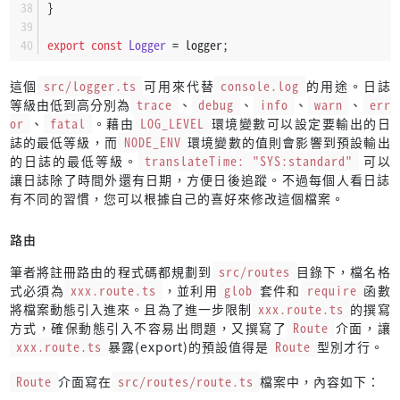
}
export
const
Logger
 = logger;
這個
src/logger.ts
可用來代替
console.log
的用途。日誌
等級由低到高分別為
trace
、
debug
、
info
、
warn
、
err
or
、
fatal
。藉由
LOG_LEVEL
環境變數可以設定要輸出的日
誌的最低等級，而
NODE_ENV
環境變數的值則會影響到預設輸出
的日誌的最低等級。
translateTime: "SYS:standard"
可以
讓日誌除了時間外還有日期，方便日後追蹤。不過每個人看日誌
有不同的習慣，您可以根據自己的喜好來修改這個檔案。
路由
筆者將註冊路由的程式碼都規劃到
src/routes
目錄下，檔名格
式必須為
xxx.route.ts
，並利用
glob
套件和
require
函數
將檔案動態引入進來。且為了進一步限制
xxx.route.ts
的撰寫
方式，確保動態引入不容易出問題，又撰寫了
Route
介面，讓
xxx.route.ts
暴露(export)的預設值得是
Route
型別才行。
Route
介面寫在
src/routes/route.ts
檔案中，內容如下：