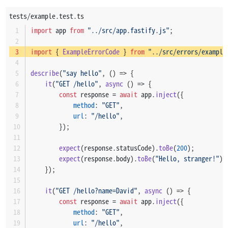
tests/example.test.ts
import
 app 
from
"../src/app.fastify.js"
;
import
 { 
ExampleErrorCode
 } 
from
"../src/errors/example
describe
(
"say hello"
, 
() =>
 {
it
(
"GET /hello"
, 
async
 () => {
const
 response = 
await
 app.
inject
({
method
: 
"GET"
,
url
: 
"/hello"
,
        });
expect
(response.
statusCode
).
toBe
(
200
);
expect
(response.
body
).
toBe
(
"Hello, stranger!"
);
    });
it
(
"GET /hello?name=David"
, 
async
 () => {
const
 response = 
await
 app.
inject
({
method
: 
"GET"
,
url
: 
"/hello"
,