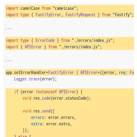
keyword
: 
"type"
,
type
Errors
 = 
number
[];
import
 camelCase 
from
"camelcase"
;
        });
import
type
 { 
FastifyError
, 
FastifyRequest
 } 
from
"fastify"
;
    });
const
DEFAULT_STATUS_CODE
 = 
500
;
});
...
export
class
APIError
extends
Error
 {
readonly
statusCode
: 
number
;
import
type
 { 
ErrorCode
 } 
from
"./errors/index.js"
;
import
 { 
APIError
 } 
from
"./errors/index.js"
;
readonly
errors
: 
Readonly
<
Errors
>;
...
readonly
extra
: 
unknown
;
app.
setErrorHandler
<
FastifyError
 | 
APIError
>(
(
error, 
req
: 
Fas
constructor
(
errors
: 
Errors
, 
extra
?: 
unknown
);
Logger
.
trace
(error);
constructor
(
statusCode
: 
number
, 
errors
: 
Errors
, 
extr
constructor
(
if
 (error 
instanceof
APIError
) {
statusCodeOrErrors
: 
number
 | 
Errors
,
void
 res.
code
(error.
statusCode
);
errors
?: 
unknown
,
extra
?: 
unknown
,
void
 res.
send
({
    ) {
errors
: error.
errors
,
if
 (
typeof
 statusCodeOrErrors === 
"number"
) {
extra
: error.
extra
,
super
(
"API failed."
);
        });
    } 
else
 {