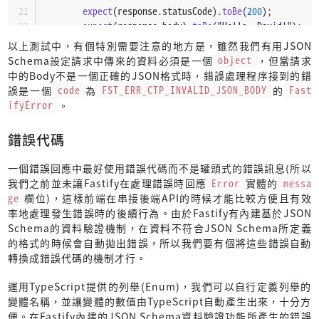
expect
(response.
statusCode
).
toBe
(
200
);
expect
(response.
body
).
toBe
(
"Hello, David!"
);
    });
以上測試中，有個特別需要注意的地方是，雖然我們有用JSON
Schema設定請求中傳來的資料必須是一個
object
，但當請求
it
(
"POST /hello"
, 
async
 () => {
中的Body不是一個正確的JSON格式時，錯誤處理程序接到的錯
const
 response = 
await
 app.
inject
({
誤是一個
code
為
FST_ERR_CTP_INVALID_JSON_BODY
的
Fast
method
: 
"POST"
,
ifyError
。
url
: 
"/hello"
,
        });
錯誤代碼
expect
(response.
statusCode
).
toBe
(
200
);
一個錯誤回應中最好使用錯誤代碼而不是罐頭式的錯誤訊息(所以
expect
(response.
body
).
toBe
(
"Hello, stranger!"
);
我們之前並未讓Fastify在處理錯誤時回應
Error
實體的
messa
    });
ge
欄位)，這樣前端在串接後端API的時候才能比較方便且有效
率地處理發生錯誤時的後續行為。由於Fastify有內建基於JSON
it
(
"POST /hello, name='David'"
, 
async
 () => {
Schema的資料驗證機制，在資料不符合JSON Schema所定義
const
 response = 
await
 app.
inject
({
的格式的時候會自動拋出錯誤，所以我們要有個將這些錯誤自動
method
: 
"POST"
,
轉換成錯誤代碼的機制才行。
url
: 
"/hello"
,
payload
: { 
name
: 
"David"
 },
運用TypeScript提供的列舉(Enum)，我們可以自行定義列舉的
        });
變體名稱，並讓變體的數值由TypeScript自動產生出來，十分方
便。在Fastify內建的JSON Schema資料驗證功能所產生的錯誤