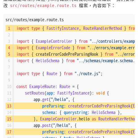
改
src/routes/example.route.ts
檔案，內容如下：
switch
 (v.
keyword
) {
case
"required"
:
src/routes/example.route.ts
                            variantNameTokens.
splice
(variantN
import
type
 { 
FastifyInstance
, 
RouteHandlerMethod
 } 
from
break
;
                    }
import
 { 
ExampleController
 } 
from
"../controllers/exampl
import
 { 
ExampleErrorCode
 } 
from
"../errors/example.erro
const
 variantName = 
camelCase
(variantName
import
 { createErrorCodePreParsingHook } 
from
"../errors
import
 { 
HelloSchema
 } 
from
"../schemas/example.schema.j
if
 (
Object
.
hasOwn
(req.
errorCode
, variantN
                        errors.
push
(req.
errorCode
[variantName
import
type
 { 
Route
 } 
from
"./route.js"
;
                    } 
else
 {
Logger
.
warn
(
`[ErrorCode] cannot find 
const
ExampleRoute
: 
Route
 = {
                    }
setRoutes
(
app
: 
FastifyInstance
): 
void
 {
                }
        app.
get
(
"/hello"
, {
            } 
else
 {
preParsing
: 
createErrorCodePreParsingHook
(
Ex
                error.
validation
.
forEach
(
(
e
) =>
 {
schema
: { 
querystring
: 
HelloSchema
 },
delete
 e.
message
;
        }, 
ExampleController
.
hello
as
RouteHandlerMethod
                });
        app.
post
(
"/hello"
, {
preParsing
: 
createErrorCodePreParsingHook
(
Ex
                validation = {