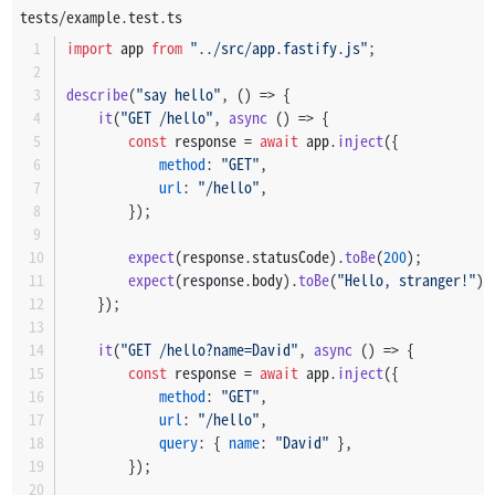
tests/example.test.ts
import
 app 
from
"../src/app.fastify.js"
;
describe
(
"say hello"
, 
() =>
 {
it
(
"GET /hello"
, 
async
 () => {
const
 response = 
await
 app.
inject
({
method
: 
"GET"
,
url
: 
"/hello"
,
        });
expect
(response.
statusCode
).
toBe
(
200
);
expect
(response.
body
).
toBe
(
"Hello, stranger!"
);
    });
it
(
"GET /hello?name=David"
, 
async
 () => {
const
 response = 
await
 app.
inject
({
method
: 
"GET"
,
url
: 
"/hello"
,
query
: { 
name
: 
"David"
 },
        });