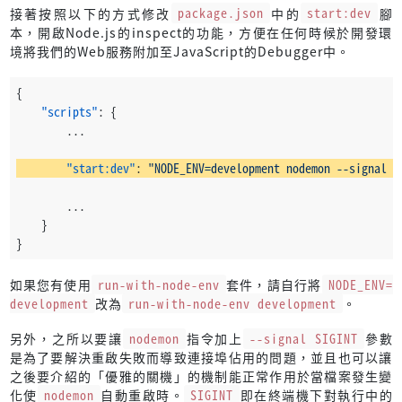
接著按照以下的方式修改
package.json
中的
start:dev
腳
本，開啟Node.js的inspect的功能，方便在任何時候於開發環
境將我們的Web服務附加至JavaScript的Debugger中。
{
"scripts"
:
{
        ...
"start:dev"
:
"NODE_ENV=development nodemon --signal S
        ...
}
}
如果您有使用
run-with-node-env
套件，請自行將
NODE_ENV=
development
改為
run-with-node-env development
。
另外，之所以要讓
nodemon
指令加上
--signal SIGINT
參數
是為了要解決重啟失敗而導致連接埠佔用的問題，並且也可以讓
之後要介紹的「優雅的關機」的機制能正常作用於當檔案發生變
化使
nodemon
自動重啟時。
SIGINT
即在終端機下對執行中的