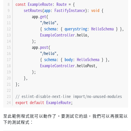
const
ExampleRoute
: 
Route
 = {
Logger
.
error
(err);
setRoutes
(
app
: 
FastifyInstance
): 
void
 {
return
;
        app.
get
(
        }
"/hello"
,
            { 
schema
: { 
querystring
: 
HelloSchema
 } },
        fs.
chmodSync
(socketPath, 
0o777
);
ExampleController
.
hello
,
        );
Logger
.
info
(
`HTTP server started at 
${socketPat
        app.
post
(
    });
"/hello"
,
} 
else
 {
            { 
schema
: { 
body
: 
HelloSchema
 } },
    app.
listen
({ 
host
: 
"0.0.0.0"
, 
port
: 
PORT
 }, 
(
err
) =
ExampleController
.
helloPost
,
if
 (err) {
        );
Logger
.
error
(err);
    },
return
;
};
        }
// eslint-disable-next-line import/no-unused-modules
Logger
.
info
(
`HTTP server started at http://loca
export
default
ExampleRoute
;
    });
}
至此範例程式就可以動作了。要測試它的話，我們可以再撰寫以
下的測試程式：