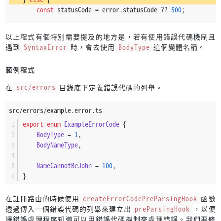
this
.
statusCode
 = statusCodeOrErrors;
const
 statusCode = error.
statusCode
 ?? 
500
;
this
.
errors
 = errors 
as
Errors
;
let
validation
: {
this
.
extra
 = extra;
以上程式有個特別需要提及的地方是，若有使用錯誤代碼機制且
context
: 
string
;
        } 
else
 {
遇到
SyntaxError
時，會去使用
BodyType
這個變體名稱。
errors
: 
FastifySchemaValidationError
[];
super
(
"API failed."
);
        } | 
undefined
;
範例程式
this
.
statusCode
 = 
DEFAULT_STATUS_CODE
;
let
errors
: 
number
[] | 
undefined
;
在
src/errors
目錄底下定義錯誤代碼的列舉。
this
.
extra
 = errors;
if
 (statusCode >= 
500
 && statusCode < 
600
) {
this
.
errors
 = statusCodeOrErrors;
src/errors/example.error.ts
Logger
.
error
(error.
stack
);
        }
        } 
else
if
 (statusCode === 
415
) {
export
enum
ExampleErrorCode
 {
Logger
.
warn
(error.
stack
);
BodyType
 = 
1
,
this
.
name
 = 
"APIError"
;
        } 
else
if
 (
typeof
 error.
validation
 !== 
"undefined"
) {
BodyNameType
,
    }
const
 context = (error 
as
unknown
as
 { 
validation
}
NameCannotBeJohn
 = 
100
,
if
 (
typeof
 req.
errorCode
 !== 
"undefined"
) {
}
                errors = [];
在註冊路由的時候使用
createErrorCodePreParsingHook
函數
for
 (
const
 v 
of
 error.
validation
) {
透過傳入一個錯誤代碼的列舉來建立出
preParsingHook
，以便
const
 variantNameTokens = [context, ...v.
讓錯誤處理程序知道可以用錯誤代碼機制來處理錯誤。我們要修