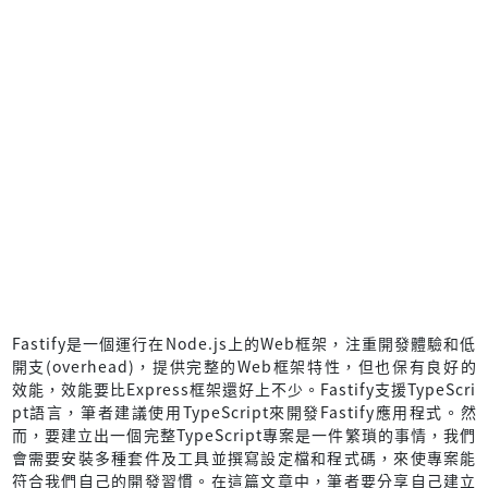
Fastify是一個運行在Node.js上的Web框架，注重開發體驗和低
開支(overhead)，提供完整的Web框架特性，但也保有良好的
效能，效能要比Express框架還好上不少。Fastify支援TypeScri
pt語言，筆者建議使用TypeScript來開發Fastify應用程式。然
而，要建立出一個完整TypeScript專案是一件繁瑣的事情，我們
會需要安裝多種套件及工具並撰寫設定檔和程式碼，來使專案能
符合我們自己的開發習慣。在這篇文章中，筆者要分享自己建立