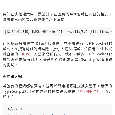
void
 res.
send
({});
另外在這個檔案中，還設計了在回應的時候要輸出的日誌格式。
});
實際輸出內容看起來會像是以下這樣：
app.
addHook
(
"onResponse"
, 
(
req, res, done
) =>
 {
const
 method = req.
method
;
[13:34:41.345] INFO: GET /10 404 - Mozilla/5.0 (X11; Linux x8
let
realIP
: 
string
 | 
null
;
這個檔案只會建立出Fastify實體，並不會進行TCP等Socket的
監聽。在撰寫測試的時候應直接引入這個檔案，並使用Fastify實
let
 ip = req.
headers
[
"x-real-ip"
];
體自帶的
inject
方法來發送請求，就不必透過TCP等Socket連
線的方式來傳送資料，稍候會介紹要怎麼撰寫Fastify Web服務
if
 (
typeof
 ip === 
"undefined"
) {
的測試。
        ip = req.
headers
[
"x-forwarded-for"
];
程式進入點
if
 (
typeof
 ip === 
"undefined"
) {
            realIP = req.
socket
.
remoteAddress
 ?? 
null
;
將該有的模組都備齊後，就可以開始撰寫程式進入點了。我們的
        } 
else
if
 (
Array
.
isArray
(ip)) {
TypeScript應用程式專案的程式進入點是
src/app.ts
，內容
            realIP = ip[
0
];
如下：
        } 
else
 {
const
 ips = ip.
split
(
","
);
src/app.ts