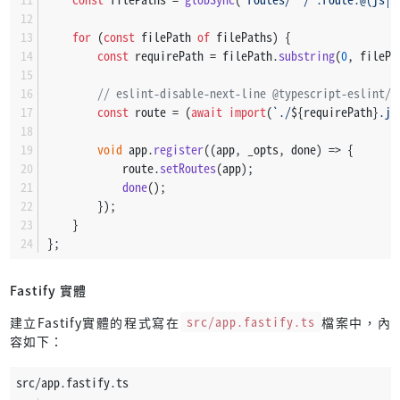
for
 (
const
 filePath 
of
 filePaths) {
const
 requirePath = filePath.
substring
(
0
, filePa
// eslint-disable-next-line @typescript-eslint/n
const
 route = (
await
import
(
`./
${requirePath}
.js
void
 app.
register
(
(
app, _opts, done
) =>
 {
            route.
setRoutes
(app);
done
();
        });
    }
};
Fastify 實體
建立Fastify實體的程式寫在
src/app.fastify.ts
檔案中，內
容如下：
src/app.fastify.ts