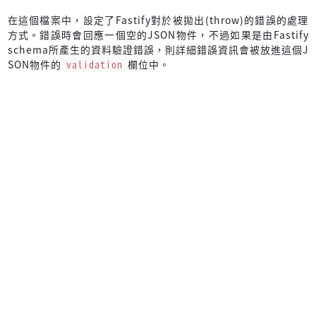
    } 
else
if
 (statusCode === 
415
) {
Logger
.
warn
(error.
stack
);
在這個檔案中，設定了Fastify對於被拋出(throw)的錯誤的處理
    } 
else
if
 (
typeof
 error.
validation
 !== 
"undefined"
) 
方式。錯誤時會回應一個空的JSON物件，不過如果是由Fastify
        error.
validation
.
forEach
(
(
e
) =>
 {
schema所產生的資料驗證錯誤，則詳細錯誤資訊會被放進這個J
delete
 e.
message
;
SON物件的
validation
欄位中。
        });
        validation = {
context
:
               (error 
as
unknown
as
 { 
validationContext
:
                   .
validationContext
,
errors
: error.
validation
,
        };
    }
void
 res.
code
(statusCode);
void
 res.
send
({ validation });
});
app.
setNotFoundHandler
(
(
_req, res
) =>
 {
void
 res.
status
(
404
);