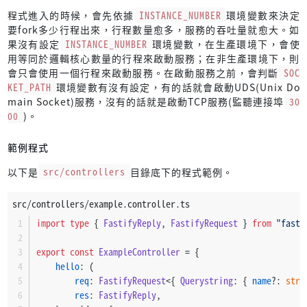
export
default
 app;
let
 stat;
程式進入的時候，會先依據
INSTANCE_NUMBER
環境變數來決定
要fork多少行程出來，行程數量愈多，服務的吞吐量就愈大。如
try
 {
果沒有設定
INSTANCE_NUMBER
環境變數，在生產環境下，會使
            stat = fs.
statSync
(socketPath);
用等同於邏輯核心數量的行程來啟動服務；在非生產環境下，則
        } 
catch
 (_err) {
會只會使用一個行程來啟動服務。在啟動服務之前，會判斷
SOC
// do nothing
KET_PATH
環境變數有沒有設定，有的話就會啟動UDS(Unix Do
        }
main Socket)服務，沒有的話就是啟動TCP服務(監聽連接埠
30
00
)。
if
 (stat) {
if
 (stat.
isSocket
()) {
範例程式
try
 {
                    fs.
unlinkSync
(socketPath);
以下是
src/controllers
目錄底下的程式範例。
                } 
catch
 (err) {
Logger
.
error
(err);
src/controllers/example.controller.ts
                }
import
type
 { 
FastifyReply
, 
FastifyRequest
 } 
from
"fasti
            } 
else
 {
Logger
.
error
(
export
const
ExampleController
 = {
`
${socketPath}
 exists but it is not
hello
: (
                );
req
: 
FastifyRequest
<{ 
Querystring
: { 
name
?: 
stri
                process.
exit
(
1
);
res
: 
FastifyReply
,
            }