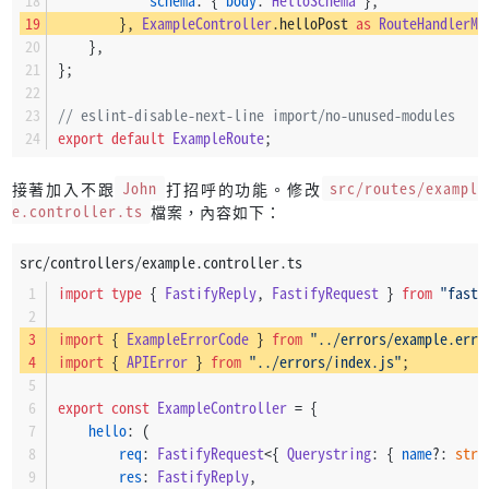
schema
: { 
body
: 
HelloSchema
 },
                    context,
        }, 
ExampleController
.
helloPost
as
RouteHandlerMe
errors
: error.
validation
,
    },
                };
};
            }
        } 
else
if
 (error.
code
 === 
"FST_ERR_CTP_INVALID_JSON_B
// eslint-disable-next-line import/no-unused-modules
if
 (
typeof
 req.
errorCode
 !== 
"undefined"
) {
export
default
ExampleRoute
;
                errors = [];
接著加入不跟
John
打招呼的功能。修改
src/routes/exampl
const
 variantName = 
"BodyType"
;
e.controller.ts
檔案，內容如下：
if
 (
Object
.
hasOwn
(req.
errorCode
, variantName)
                    errors.
push
(req.
errorCode
[variantName]);
src/controllers/example.controller.ts
                } 
else
 {
import
type
 { 
FastifyReply
, 
FastifyRequest
 } 
from
"fasti
Logger
.
warn
(
`[ErrorCode] cannot find the 
                }
import
 { 
ExampleErrorCode
 } 
from
"../errors/example.erro
            }
import
 { 
APIError
 } 
from
"../errors/index.js"
;
        }
export
const
ExampleController
 = {
void
 res.
code
(statusCode);
hello
: (
req
: 
FastifyRequest
<{ 
Querystring
: { 
name
?: 
stri
void
 res.
send
({
res
: 
FastifyReply
,
            errors,