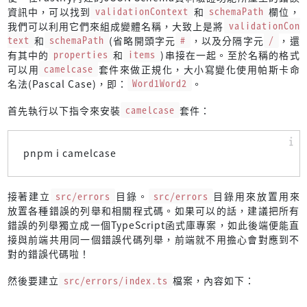
expect
(response.
statusCode
).
toBe
(
200
);
資訊中，可以找到
validationContext
和
schemaPath
欄位，
expect
(response.
body
).
toBe
(
"Hello, David!"
);
我們可以利用它們來組成變體名稱，大致上是將
validationCon
    });
text
和
schemaPath
(省略開頭字元
#
，以及分隔字元
/
，還
有其中的
properties
和
items
)串接在一起。至於名稱的格式
it
(
"POST /hello (body is not a JSON object)"
, 
async
可以用
camelcase
套件來做正規化，大小寫變化使用帕斯卡命
const
 response = 
await
 app.
inject
({
名法(Pascal Case)，即：
Word1Word2
。
method
: 
"POST"
,
url
: 
"/hello"
,
首先執行以下指令來安裝
camelcase
套件：
headers
: { 
"content-type"
: 
"application/jso
payload
: 
"\"David\""
,
        });
pnpm i camelcase
expect
(response.
statusCode
).
toBe
(
400
);
接著建立
src/errors
目錄。
src/errors
目錄用來放置用來
const
 body = response.
json
<
放置各種錯誤的列舉和相關程式碼。如果可以的話，建議把所有
            {
錯誤的列舉獨立成一個TypeScript函式庫專案，如此後端便能直
validation
: {
接與前端共用同一個錯誤代碼列舉，前端就不用擔心會對應到不
context
: 
string
;
對的錯誤代碼啦！
errors
: { 
instancePath
: 
string
; 
key
                };
然後要建立
src/errors/index.ts
檔案，內容如下：
            }