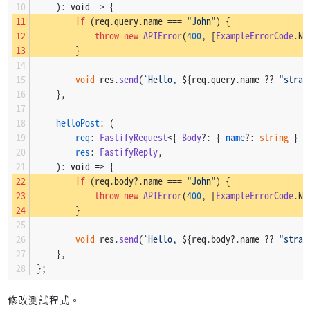
    ): 
void
 =>
 {
            validation,
if
 (req.
query
.
name
 === 
"John"
) {
        });
throw
new
APIError
(
400
, [
ExampleErrorCode
.
Na
    }
        }
});
void
 res.
send
(
`Hello, 
${req.query.name ?? 
"stran
...
    },
helloPost
: (
req
: 
FastifyRequest
<{ 
Body
?: { 
name
?: 
string
 } }
res
: 
FastifyReply
,
    ): 
void
 =>
 {
if
 (req.
body
?.
name
 === 
"John"
) {
throw
new
APIError
(
400
, [
ExampleErrorCode
.
Na
        }
void
 res.
send
(
`Hello, 
${req.body?.name ?? 
"stran
    },
};
修改測試程式。