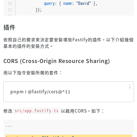
query
: { 
name
: 
"David"
 },
        });
expect
(response.
statusCode
).
toBe
(
200
);
插件
expect
(response.
body
).
toBe
(
"Hello, David!"
);
    });
依照自己的需求來決定要安裝哪些Fastify的插件。以下介紹幾個
基本的插件的安裝方式。
it
(
"GET /hello?name=John"
, 
async
 () => {
const
 response = 
await
 app.
inject
({
CORS (Cross-Origin Resource Sharing)
method
: 
"GET"
,
url
: 
"/hello"
,
用以下指令安裝所需的套件：
query
: { 
name
: 
"John"
 },
        });
pnpm i @fastify/cors@^11
expect
(response.
statusCode
).
toBe
(
400
);
expect
(response.
json
<{ 
errors
: 
number
[] }>().
er
修改
src/app.fastify.ts
以啟用CORS。如下：
    });
...
it
(
"POST /hello"
, 
async
 () => {
const
 response = 
await
 app.
inject
({