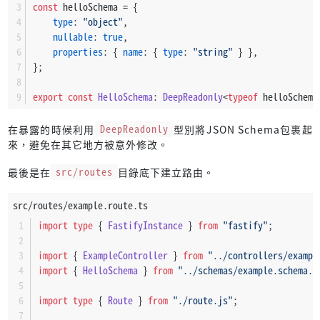
"SIGTERM"
,
const
 helloSchema = {
"SIGHUP"
,
type
: 
"object"
,
"SIGUSR1"
,
nullable
: 
true
,
"SIGUSR2"
,
properties
: { 
name
: { 
type
: 
"string"
 } },
    ];
};
for
 (
const
 signal 
of
 signals) {
export
const
HelloSchema
: 
DeepReadonly
<
typeof
 helloSchema
        process.
on
(signal, 
() =>
 {
for
 (
const
 pid 
of
 pids) {
在暴露的時候利用
DeepReadonly
型別將JSON Schema包裹起
try
 {
來，避免在其它地方被意外修改。
                    process.
kill
(pid, signal);
                } 
catch
 {
最後是在
src/routes
目錄底下建立路由。
// do nothing
                }
src/routes/example.route.ts
            }
import
type
 { 
FastifyInstance
 } 
from
"fastify"
;
        });
    }
import
 { 
ExampleController
 } 
from
"../controllers/exampl
} 
else
if
 (process.
env
.
SOCKET_PATH
) {
import
 { 
HelloSchema
 } 
from
"../schemas/example.schema.j
const
 socketPath = path.
resolve
(process.
env
.
SOCKET_
import
type
 { 
Route
 } 
from
"./route.js"
;
    app.
listen
({ 
path
: socketPath }, 
(
err
) =>
 {
if
 (err) {