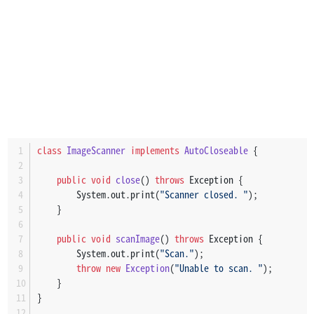
class
ImageScanner
implements
AutoCloseable
 {
public
void
close
()
throws
 Exception {
        System.out.print(
"Scanner closed. "
);
    }
public
void
scanImage
()
throws
 Exception {
        System.out.print(
"Scan."
);
throw
new
Exception
(
"Unable to scan. "
);
    }
}