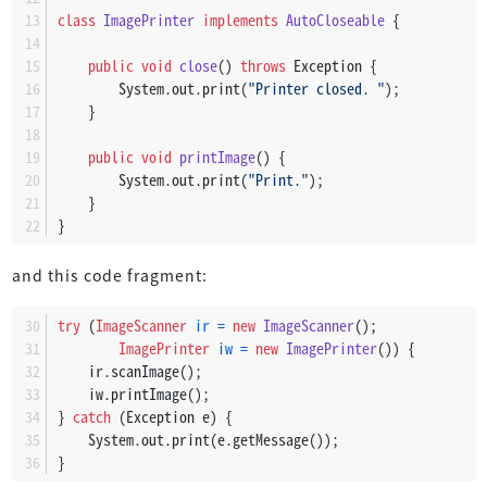
class
ImagePrinter
implements
AutoCloseable
 {
public
void
close
()
throws
 Exception {
        System.out.print(
"Printer closed. "
);
    }
public
void
printImage
()
 {
        System.out.print(
"Print."
);
    }
}
and this code fragment:
try
 (
ImageScanner
ir
=
new
ImageScanner
();
ImagePrinter
iw
=
new
ImagePrinter
()) {
    ir.scanImage();
    iw.printImage();
} 
catch
 (Exception e) {
    System.out.print(e.getMessage());
}