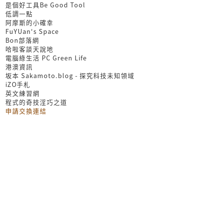
是個好工具Be Good Tool
低調一點
阿摩斯的小確幸
FuYUan's Space
Bon部落網
哈啦客談天說地
電腦綠生活 PC Green Life
港澳資訊
坂本 Sakamoto.blog - 探究科技未知領域
iZO手札
英文練習網
程式的奇技淫巧之道
申請交換連結