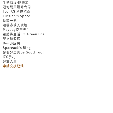
半熟態度-歐美加
冠均網頁設計公司
TechXG 科技指南
FuYUan's Space
低調一點
哈啦客談天說地
Mayday麥帶先生
電腦綠生活 PC Green Life
英文練習網
Bon部落網
Spaceack's Blog
是個好工具Be Good Tool
iZO手札
迴旋人生
申請交換連結