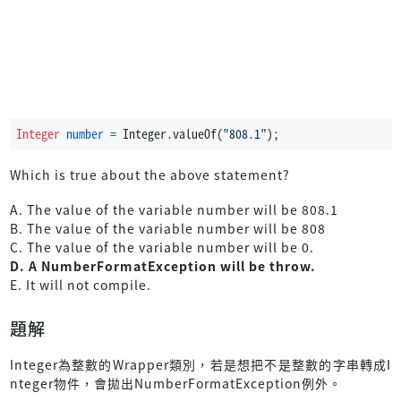
Integer
number
=
 Integer.valueOf(
"808.1"
);
Which is true about the above statement?
A. The value of the variable number will be 808.1
B. The value of the variable number will be 808
C. The value of the variable number will be 0.
D. A NumberFormatException will be throw.
E. It will not compile.
題解
Integer為整數的Wrapper類別，若是想把不是整數的字串轉成I
nteger物件，會拋出NumberFormatException例外。