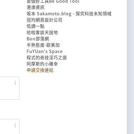
是個好工具Be Good Tool
港澳資訊
坂本 Sakamoto.blog - 探究科技未知領域
冠均網頁設計公司
低調一點
哈啦客談天說地
Bon部落網
半熟態度-歐美加
FuYUan's Space
程式的奇技淫巧之道
阿摩斯的小確幸
申請交換連結