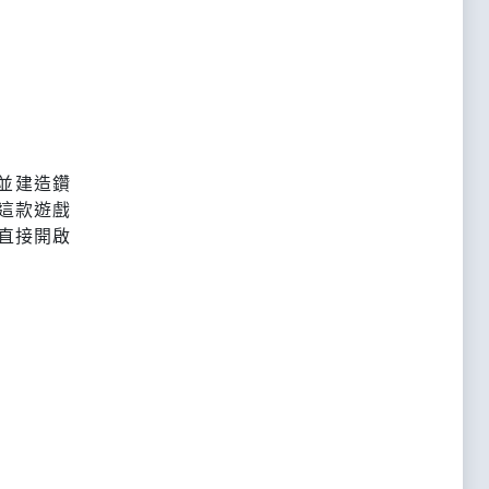
點並建造鑽
這款遊戲
直接開啟