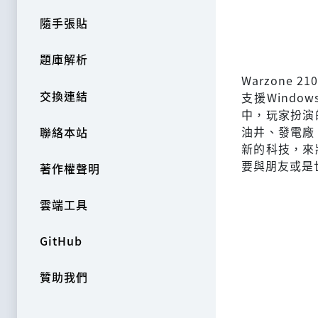
隨手張貼
題庫解析
Warzone
交換連結
支援Window
中，玩家扮演
油井、發電廠
聯絡本站
新的科技，來
要與朋友或是
著作權聲明
雲端工具
GitHub
贊助我們