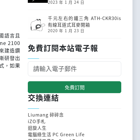
2023 年 1 月 24 日
千元左右的鐵三角 ATH-CKR30is
有線耳道式耳麥開箱
2020 年 1 月 23 日
多國語言且
 2100
免費訂閱本站電子報
來建造鑽
漸研發出
式，如果
免費訂閱
交換連結
Liumang 碎碎念
iZO手札
迴旋人生
電腦綠生活 PC Green Life