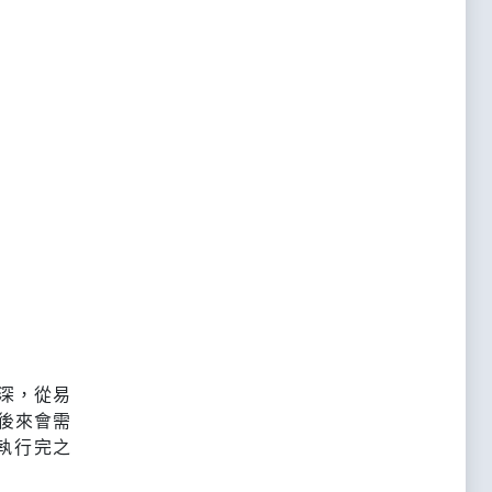
深，從易
後來會需
執行完之