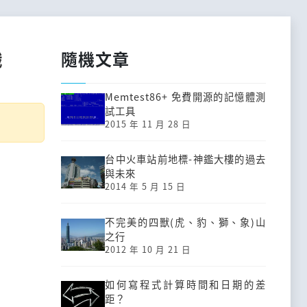
隨機文章
戲
Memtest86+ 免費開源的記憶體測
試工具
2015 年 11 月 28 日
台中火車站前地標-神鑑大樓的過去
與未來
2014 年 5 月 15 日
不完美的四獸(虎、豹、獅、象)山
之行
2012 年 10 月 21 日
如何寫程式計算時間和日期的差
距？